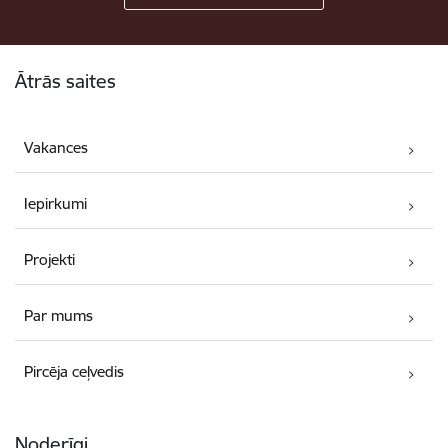
Kājene
Ātrās saites
Vakances
Iepirkumi
Projekti
Par mums
Pircēja ceļvedis
Noderīgi