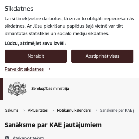
Pāriet uz lapas saturu
Sīkdatnes
Spied
lai meklētu
Enter
Lai šī tīmekļvietne darbotos, tā izmanto obligāti nepieciešamās
sīkdatnes. Ar Jūsu piekrišanu papildus šajā vietnē var tikt
izmantotas statistikas un sociālo mediju sīkdatnes.
Lūdzu, atzīmējiet savu izvēli:
Noraidīt
Apstiprināt visas
Pārvaldīt sīkdatnes
Sākums
Aktualitātes
Notikumu kalendārs
Sanāksme par KAE jau
Sanāksme par KAE jautājumiem
Atskaņot tekstu