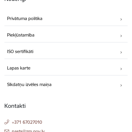
Privātuma politika
Piekļūstamība
ISO sertifikāti
Lapas karte
Sīkdatņu izvēles maiņa
Kontakti
+371 67027010
E-pasts:
pasts@zm.gov.lv