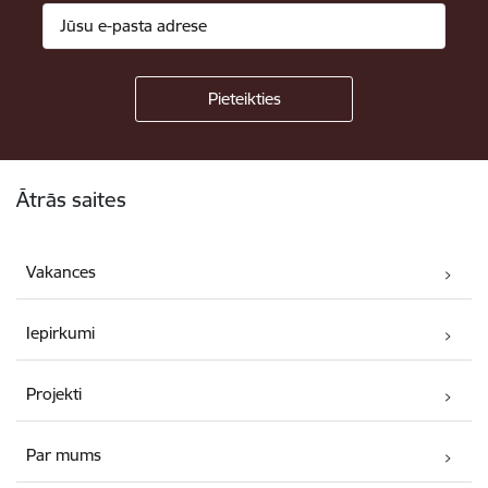
Kājene
Ātrās saites
Vakances
Iepirkumi
Projekti
Par mums