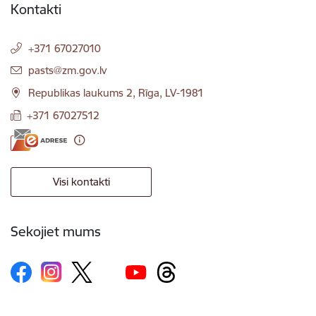
Kontakti
+371 67027010
E-pasts:
pasts@zm.gov.lv
Republikas laukums 2, Rīga, LV-1981
+371 67027512
Visi kontakti
Sekojiet mums