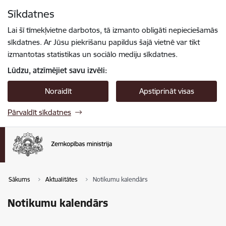
Pāriet uz lapas saturu
Sīkdatnes
Spied
lai meklētu
Enter
Lai šī tīmekļvietne darbotos, tā izmanto obligāti nepieciešamās
sīkdatnes. Ar Jūsu piekrišanu papildus šajā vietnē var tikt
izmantotas statistikas un sociālo mediju sīkdatnes.
Lūdzu, atzīmējiet savu izvēli:
Noraidīt
Apstiprināt visas
Pārvaldīt sīkdatnes
Sākums
Aktualitātes
Notikumu kalendārs
Notikumu kalendārs