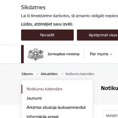
Pāriet uz lapas saturu
Sīkdatnes
Lai šī tīmekļvietne darbotos, tā izmanto obligāti nepiec
Lūdzu, atzīmējiet savu izvēli:
Noraidīt
Apstiprināt visas
Par mums
Sākums
Aktualitātes
Notikumu kalendārs
Notik
Notikumu kalendārs
Jaunumi
Ārkārtas situācija lauksaimniecībā
Meklēt
Informācija presei