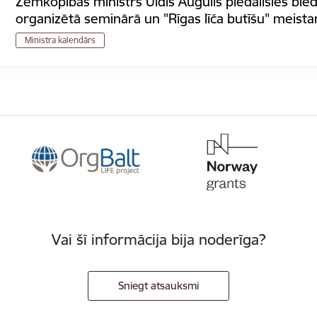
Zemkopības ministrs Uldis Augulis piedalīsies bied
organizētā seminārā un "Rīgas līča butīšu" meista
Ministra kalendārs
Vai šī informācija bija noderīga?
Sniegt atsauksmi