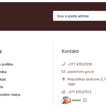
i
Kontakti
 politika
+371 67027010
E-pasts:
pasts@zm.gov.lv
mība
Republikas laukums 2, R
ikāti
1981
te
+371 67027512
izvēles maiņa