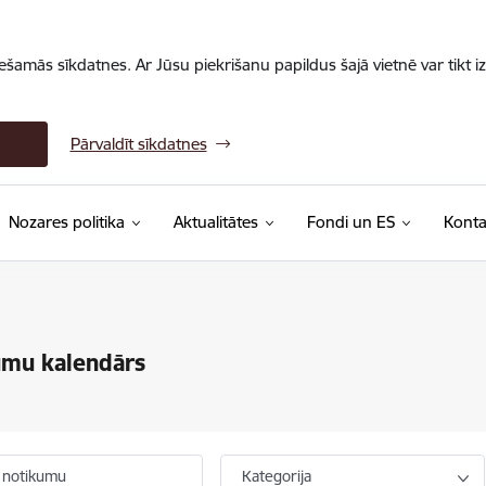
iešamās sīkdatnes. Ar Jūsu piekrišanu papildus šajā vietnē var tikt i
Pārvaldīt sīkdatnes
Nozares politika
Aktualitātes
Fondi un ES
Konta
umu kalendārs
 notikumu
Kategorija