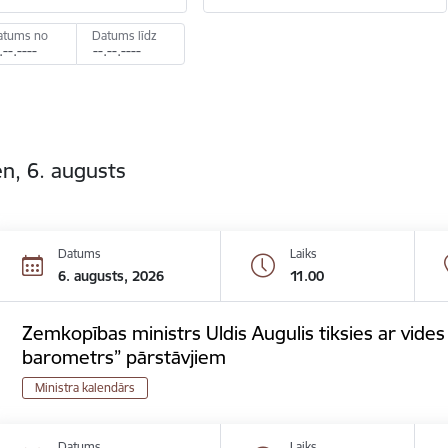
atums no
Datums līdz
n, 6. augusts
Datums
Laiks
6. augusts, 2026
11.00
Zemkopības ministrs Uldis Augulis tiksies ar vides 
barometrs” pārstāvjiem
Ministra kalendārs
Datums
Laiks