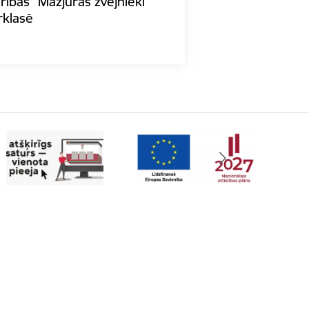
rības "Mazjūras zvejnieki"
rklasē