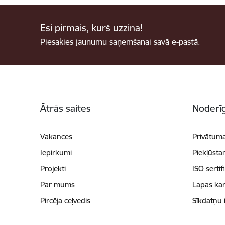
Esi pirmais, kurš uzzina!
Piesakies jaunumu saņemšanai savā e-pastā.
Kājene
Ātrās saites
Noderīg
Vakances
Privātuma
Iepirkumi
Piekļūsta
Projekti
ISO sertif
Par mums
Lapas kar
Pircēja ceļvedis
Sīkdatņu 