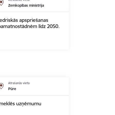
Zemkopības ministrija
iedriskās apspriešanas
 pamatnostādnēm līdz 2050.
Atrašanās vieta
Pūre
 apmeklēs uzņēmumu