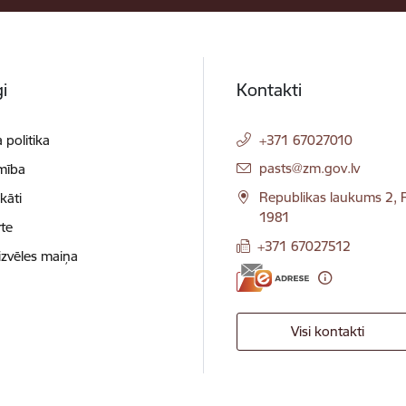
i
Kontakti
 politika
+371 67027010
E-pasts:
pasts@zm.gov.lv
mība
Republikas laukums 2, R
ikāti
1981
te
+371 67027512
izvēles maiņa
Visi kontakti