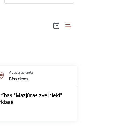
Atrašanās vieta
Bērzciems
rības "Mazjūras zvejnieki"
rklasē