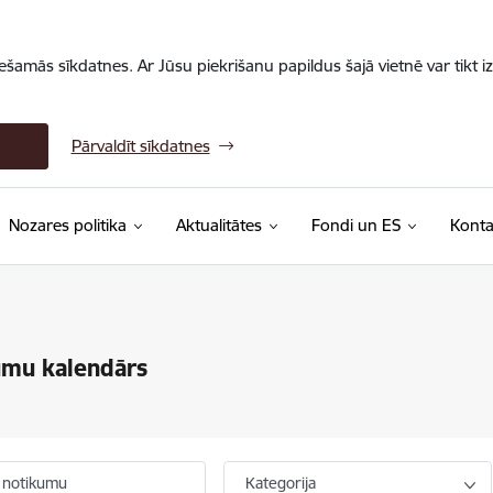
iešamās sīkdatnes. Ar Jūsu piekrišanu papildus šajā vietnē var tikt i
Pārvaldīt sīkdatnes
Nozares politika
Aktualitātes
Fondi un ES
Konta
umu kalendārs
 notikumu
Kategorija