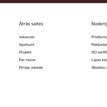
Kājene
Ātrās saites
Noderīg
Vakances
Privātuma
Iepirkumi
Piekļūsta
Projekti
ISO sertif
Par mums
Lapas kar
Pircēja ceļvedis
Sīkdatņu 