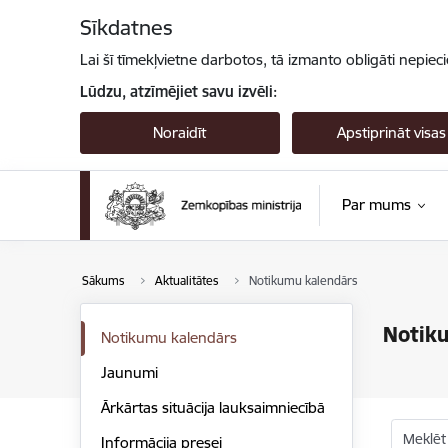
Pāriet uz lapas saturu
Sīkdatnes
Lai šī tīmekļvietne darbotos, tā izmanto obligāti nepiec
Lūdzu, atzīmējiet savu izvēli:
Noraidīt
Apstiprināt visas
Par mums
Sākums
Aktualitātes
Notikumu kalendārs
Notik
Notikumu kalendārs
Jaunumi
Ārkārtas situācija lauksaimniecībā
Meklēt
Informācija presei