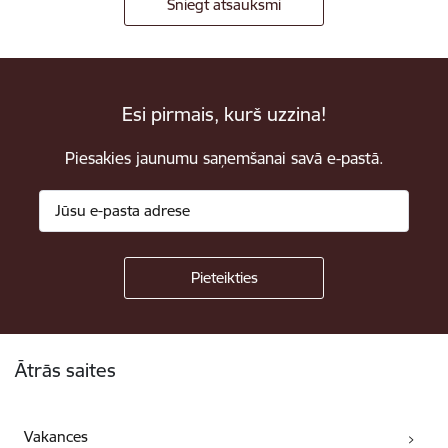
Sniegt atsauksmi
Esi pirmais, kurš uzzina!
Piesakies jaunumu saņemšanai savā e-pastā.
Kājene
Ātrās saites
Vakances