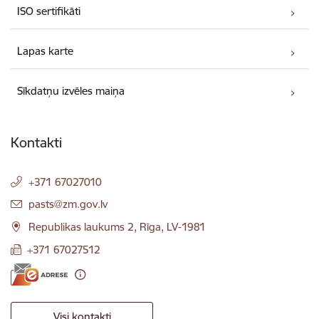
ISO sertifikāti
Lapas karte
Sīkdatņu izvēles maiņa
Kontakti
+371 67027010
E-pasts:
pasts@zm.gov.lv
Republikas laukums 2, Rīga, LV-1981
+371 67027512
Visi kontakti