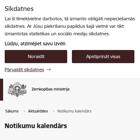
Pāriet uz lapas saturu
Sīkdatnes
Spied
lai meklētu
Enter
Lai šī tīmekļvietne darbotos, tā izmanto obligāti nepieciešamās
sīkdatnes. Ar Jūsu piekrišanu papildus šajā vietnē var tikt
izmantotas statistikas un sociālo mediju sīkdatnes.
Lūdzu, atzīmējiet savu izvēli:
Noraidīt
Apstiprināt visas
Pārvaldīt sīkdatnes
Sākums
Aktualitātes
Notikumu kalendārs
Notikumu kalendārs