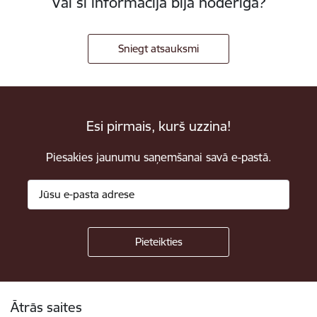
Vai šī informācija bija noderīga?
Sniegt atsauksmi
Esi pirmais, kurš uzzina!
Piesakies jaunumu saņemšanai savā e-pastā.
Kājene
Ātrās saites