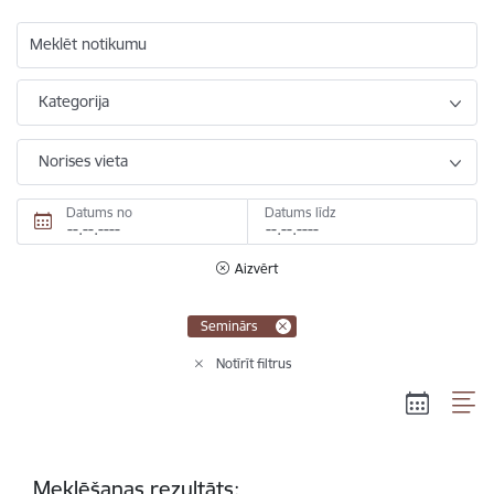
Meklēt notikumu
Kategorija
Norises vieta
Datums no
Datums līdz
Aizvērt
Seminārs
Notīrīt filtrus
Meklēšanas rezultāts: