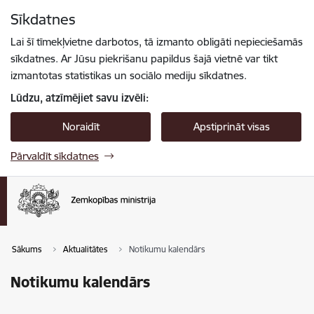
Pāriet uz lapas saturu
Sīkdatnes
Spied
lai meklētu
Enter
Lai šī tīmekļvietne darbotos, tā izmanto obligāti nepieciešamās
sīkdatnes. Ar Jūsu piekrišanu papildus šajā vietnē var tikt
izmantotas statistikas un sociālo mediju sīkdatnes.
Lūdzu, atzīmējiet savu izvēli:
Noraidīt
Apstiprināt visas
Pārvaldīt sīkdatnes
Sākums
Aktualitātes
Notikumu kalendārs
Notikumu kalendārs