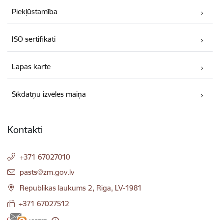
Piekļūstamība
ISO sertifikāti
Lapas karte
Sīkdatņu izvēles maiņa
Kontakti
+371 67027010
E-pasts:
pasts@zm.gov.lv
Republikas laukums 2, Rīga, LV-1981
+371 67027512