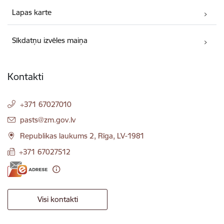
Lapas karte
Sīkdatņu izvēles maiņa
Kontakti
+371 67027010
E-pasts:
pasts@zm.gov.lv
Republikas laukums 2, Rīga, LV-1981
+371 67027512
Visi kontakti