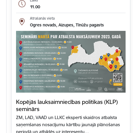
Laiks
11.00
Atrašanās vieta
Ogres novads, Aizupes, Tīnūžu pagasts
Kopējās lauksaimniecības politikas (KLP)
seminārs
ZM, LAD, VAAD un LLKC eksperti skaidros atbalsta
saņemšanas nosacījumu kārtību jaunajā plānošanas
periodā un atbildēs uz interesentu…