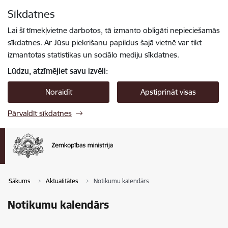
Pāriet uz lapas saturu
Sīkdatnes
Spied
lai meklētu
Enter
Lai šī tīmekļvietne darbotos, tā izmanto obligāti nepieciešamās
sīkdatnes. Ar Jūsu piekrišanu papildus šajā vietnē var tikt
izmantotas statistikas un sociālo mediju sīkdatnes.
Lūdzu, atzīmējiet savu izvēli:
Noraidīt
Apstiprināt visas
Pārvaldīt sīkdatnes
Sākums
Aktualitātes
Notikumu kalendārs
Notikumu kalendārs