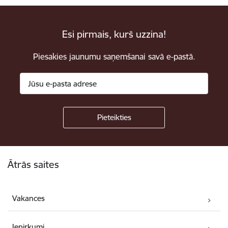
Esi pirmais, kurš uzzina!
Piesakies jaunumu saņemšanai savā e-pastā.
Kājene
Ātrās saites
Vakances
Iepirkumi