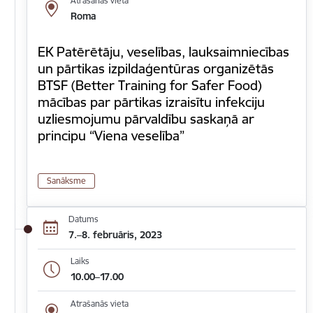
Atrašanās vieta
Roma
EK Patērētāju, veselības, lauksaimniecības
un pārtikas izpildaģentūras organizētās
BTSF (Better Training for Safer Food)
mācības par pārtikas izraisītu infekciju
uzliesmojumu pārvaldību saskaņā ar
principu “Viena veselība”
Sanāksme
Datums
7.–8. februāris, 2023
Laiks
10.00–17.00
Atrašanās vieta