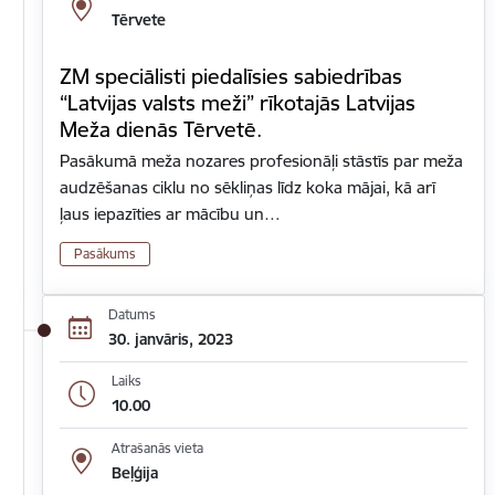
Tērvete
ZM speciālisti piedalīsies sabiedrības
“Latvijas valsts meži” rīkotajās Latvijas
Meža dienās Tērvetē.
Pasākumā meža nozares profesionāļi stāstīs par meža
audzēšanas ciklu no sēkliņas līdz koka mājai, kā arī
ļaus iepazīties ar mācību un…
Pasākums
Datums
30. janvāris, 2023
Laiks
10.00
Atrašanās vieta
Beļģija