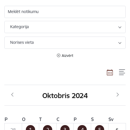
Meklēt notikumu
Kategorija
Norises vieta
Aizvērt
Oktobris 2024
P
O
T
C
P
S
Sv
1
2
3
4
5
28
6