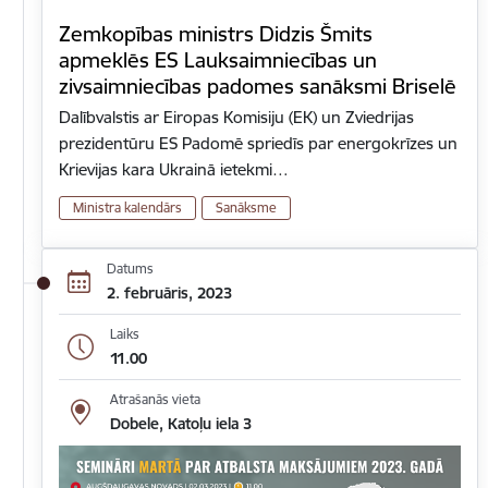
Zemkopības ministrs Didzis Šmits
apmeklēs ES Lauksaimniecības un
zivsaimniecības padomes sanāksmi Briselē
Dalībvalstis ar Eiropas Komisiju (EK) un Zviedrijas
prezidentūru ES Padomē spriedīs par energokrīzes un
Krievijas kara Ukrainā ietekmi…
Ministra kalendārs
Sanāksme
Datums
2. februāris, 2023
Laiks
11.00
Atrašanās vieta
Dobele, Katoļu iela 3