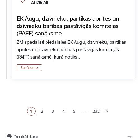
Attālināti
EK Augu, dzīvnieku, pārtikas aprites un
dzīvnieku barības pastāvīgās komitejas
(PAFF) sanāksme
ZM speciālisti piedalīsies EK Augu, dzīvnieku, pārtikas
aprites un dzīvnieku barības pastāvīgās komitejas
(PAFF) sanāksmē, kurā notiks…
Sanāksme
Lapošana
…
1
2
3
4
5
232
Pašreizējā lapa
Lapa
Lapa
Lapa
Lapa
Drukāt lapu