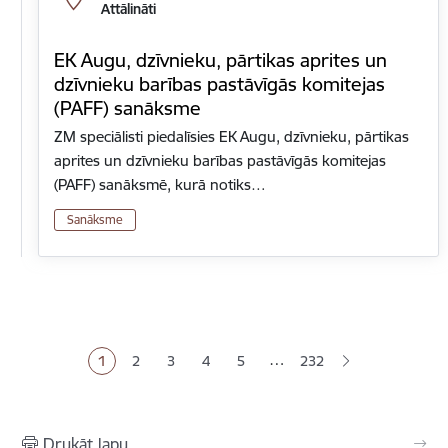
Attālināti
EK Augu, dzīvnieku, pārtikas aprites un
dzīvnieku barības pastāvīgās komitejas
(PAFF) sanāksme
ZM speciālisti piedalīsies EK Augu, dzīvnieku, pārtikas
aprites un dzīvnieku barības pastāvīgās komitejas
(PAFF) sanāksmē, kurā notiks…
Sanāksme
Lapošana
…
1
2
3
4
5
232
Pašreizējā lapa
Lapa
Lapa
Lapa
Lapa
Drukāt lapu