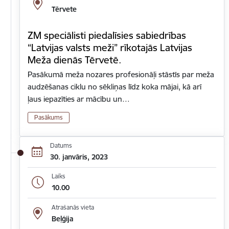
Tērvete
ZM speciālisti piedalīsies sabiedrības
“Latvijas valsts meži” rīkotajās Latvijas
Meža dienās Tērvetē.
Pasākumā meža nozares profesionāļi stāstīs par meža
audzēšanas ciklu no sēkliņas līdz koka mājai, kā arī
ļaus iepazīties ar mācību un…
Pasākums
Datums
30. janvāris, 2023
Laiks
10.00
Atrašanās vieta
Beļģija