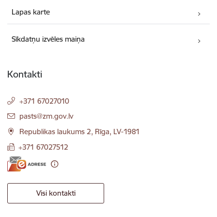
Lapas karte
Sīkdatņu izvēles maiņa
Kontakti
+371 67027010
E-pasts:
pasts@zm.gov.lv
Republikas laukums 2, Rīga, LV-1981
+371 67027512
Visi kontakti