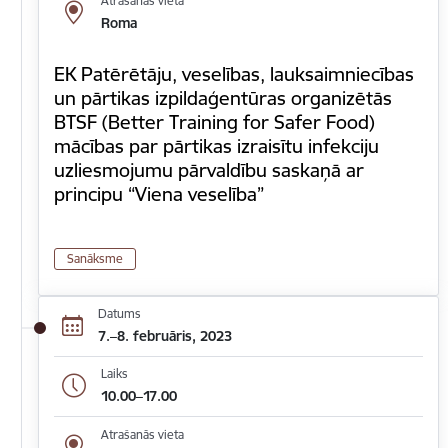
Atrašanās vieta
Roma
EK Patērētāju, veselības, lauksaimniecības
un pārtikas izpildaģentūras organizētās
BTSF (Better Training for Safer Food)
mācības par pārtikas izraisītu infekciju
uzliesmojumu pārvaldību saskaņā ar
principu “Viena veselība”
Sanāksme
Datums
7.–8. februāris, 2023
Laiks
10.00–17.00
Atrašanās vieta