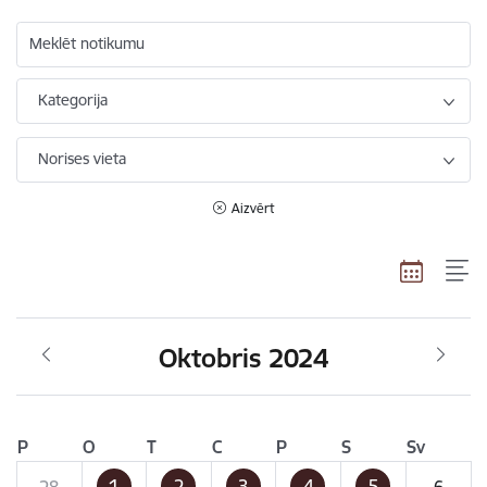
Meklēt notikumu
Kategorija
Norises vieta
Aizvērt
Oktobris 2024
P
O
T
C
P
S
Sv
1
2
3
4
5
28
6