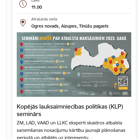
Laiks
11.00
Atrašanās vieta
Ogres novads, Aizupes, Tīnūžu pagasts
Kopējās lauksaimniecības politikas (KLP)
seminārs
ZM, LAD, VAAD un LLKC eksperti skaidros atbalsta
saņemšanas nosacījumu kārtību jaunajā plānošanas
periodā un atbildēs uz interesentu…