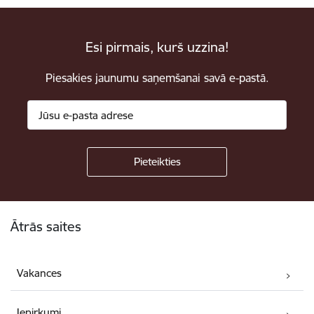
Esi pirmais, kurš uzzina!
Piesakies jaunumu saņemšanai savā e-pastā.
Kājene
Ātrās saites
Vakances
Iepirkumi