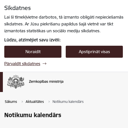
Pāriet uz lapas saturu
Sīkdatnes
Spied
lai meklētu
Enter
Lai šī tīmekļvietne darbotos, tā izmanto obligāti nepieciešamās
sīkdatnes. Ar Jūsu piekrišanu papildus šajā vietnē var tikt
izmantotas statistikas un sociālo mediju sīkdatnes.
Lūdzu, atzīmējiet savu izvēli:
Noraidīt
Apstiprināt visas
Pārvaldīt sīkdatnes
Sākums
Aktualitātes
Notikumu kalendārs
Notikumu kalendārs