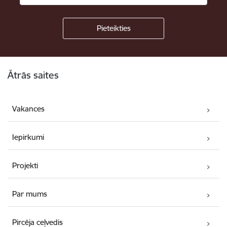
Kājene
Ātrās saites
Vakances
Iepirkumi
Projekti
Par mums
Pircēja ceļvedis