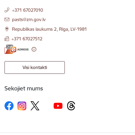
+371 67027010
E-pasts:
pasts@zm.gov.lv
Republikas laukums 2, Rīga, LV-1981
+371 67027512
Visi kontakti
Sekojiet mums