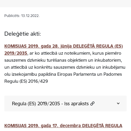
Publicēts: 13.12.2022.
Deleģētie akti:
KOMISIJAS 2019. gada 28. jūnija DELEĢĒTĀ REGULA (ES)
2019/2035
, ar ko attiecībā uz noteikumiem, kurus piemēro
sauszemes dzīvnieku turēšanas objektiem un inkubatoriem,
un attiecībā uz konkrētu sauszemes dzīvnieku un inkubējamu
olu izsekojamību papildina Eiropas Parlamenta un Padomes
Regulu (ES) 2016/429
Regula (ES) 2019/2035 - īss apraksts
KOMISIJAS 2019. gada 17. decembra DELEĢĒTĀ REGULA