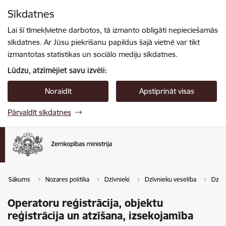
Pāriet uz lapas saturu
Sīkdatnes
Spied
lai meklētu
Enter
Lai šī tīmekļvietne darbotos, tā izmanto obligāti nepieciešamās
sīkdatnes. Ar Jūsu piekrišanu papildus šajā vietnē var tikt
izmantotas statistikas un sociālo mediju sīkdatnes.
Lūdzu, atzīmējiet savu izvēli:
Noraidīt
Apstiprināt visas
Pārvaldīt sīkdatnes
Sākums
Nozares politika
Dzīvnieki
Dzīvnieku veselība
Dzīvn
Operatoru reģistrācija, objektu
reģistrācija un atzīšana, izsekojamība