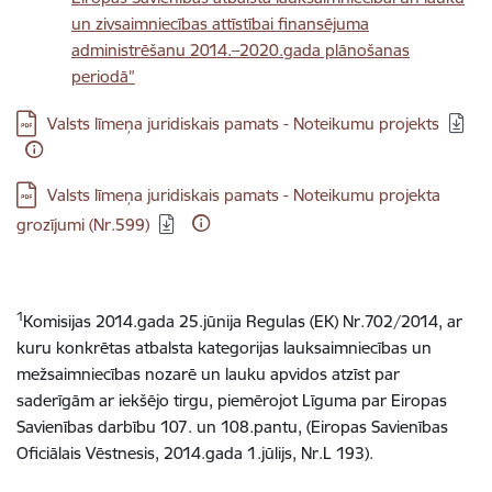
un zivsaimniecības attīstībai finansējuma
administrēšanu 2014.–2020.gada plānošanas
periodā”
Lejupielādēt:
Valsts līmeņa juridiskais pamats - Noteikumu projekts
Lejupielādēt:
Valsts līmeņa juridiskais pamats - Noteikumu projekta
grozījumi (Nr.599)
1
Komisijas 2014.gada 25.jūnija Regulas (EK) Nr.702/2014, ar
kuru konkrētas atbalsta kategorijas lauksaimniecības un
mežsaimniecības nozarē un lauku apvidos atzīst par
saderīgām ar iekšējo tirgu, piemērojot Līguma par Eiropas
Savienības darbību 107. un 108.pantu, (Eiropas Savienības
Oficiālais Vēstnesis, 2014.gada 1.jūlijs, Nr.L 193).