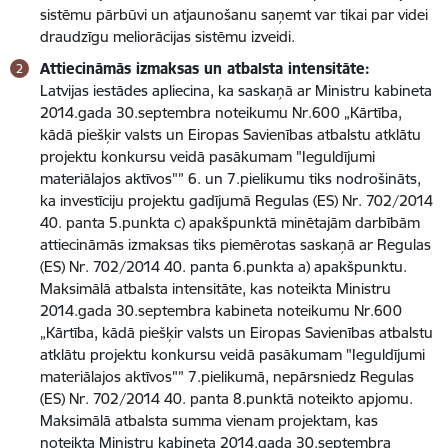
sistēmu pārbūvi un atjaunošanu saņemt var tikai par videi
draudzīgu meliorācijas sistēmu izveidi.
Attiecināmās izmaksas un atbalsta intensitāte:
Latvijas iestādes apliecina, ka saskaņā ar Ministru kabineta
2014.gada 30.septembra noteikumu Nr.600 „Kārtība,
kādā piešķir valsts un Eiropas Savienības atbalstu atklātu
projektu konkursu veidā pasākumam "Ieguldījumi
materiālajos aktīvos"” 6. un 7.pielikumu tiks nodrošināts,
ka investīciju projektu gadījumā Regulas (ES) Nr. 702/2014
40. panta 5.punkta c) apakšpunktā minētajām darbībām
attiecināmās izmaksas tiks piemērotas saskaņā ar Regulas
(ES) Nr. 702/2014 40. panta 6.punkta a) apakšpunktu.
Maksimālā atbalsta intensitāte, kas noteikta Ministru
2014.gada 30.septembra kabineta noteikumu Nr.600
„Kārtība, kādā piešķir valsts un Eiropas Savienības atbalstu
atklātu projektu konkursu veidā pasākumam "Ieguldījumi
materiālajos aktīvos"” 7.pielikumā, nepārsniedz Regulas
(ES) Nr. 702/2014 40. panta 8.punktā noteikto apjomu.
Maksimālā atbalsta summa vienam projektam, kas
noteikta Ministru kabineta 2014.gada 30.septembra