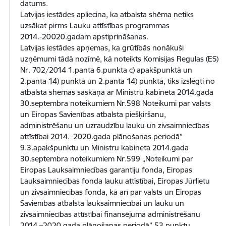
datums.
Latvijas iestādes apliecina, ka atbalsta shēma netiks
uzsākat pirms Lauku attīstības programmas
2014.-20020.gadam apstiprināšanas.
Latvijas iestādes apņemas, ka grūtībās nonākuši
uzņēmumi tādā nozīmē, kā noteikts Komisijas Regulas (ES)
Nr. 702/2014 1.panta 6.punkta c) apakšpunktā un
2.panta 14) punktā un 2.panta 14) punktā, tiks izslēgti no
atbalsta shēmas saskaņā ar Ministru kabineta 2014.gada
30.septembra noteikumiem Nr.598 Noteikumi par valsts
un Eiropas Savienības atbalsta piešķiršanu,
administrēšanu un uzraudzību lauku un zivsaimniecības
attīstībai 2014.–2020.gada plānošanas periodā”
9.3.apakšpunktu un Ministru kabineta 2014.gada
30.septembra noteikumiem Nr.599 „Noteikumi par
Eiropas Lauksaimniecības garantiju fonda, Eiropas
Lauksaimniecības fonda lauku attīstībai, Eiropas Jūrlietu
un zivsaimniecības fonda, kā arī par valsts un Eiropas
Savienības atbalsta lauksaimniecībai un lauku un
zivsaimniecības attīstībai finansējuma administrēšanu
2014.–2020.gada plānošanas periodā” 53.punktu.