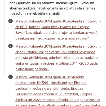
apakšpunktā, kā arī atbalsta shēmas ilgumu. Atbalsta
shēmas budžets netiek grozīts un citi atbalsta shēmas
nosacījumi netiek būtiski mainīti.
Ministru kabineta 2014.gada 30.septembra noteikumi
Nr.600 „Kārtība, kādā piešķir valsts un Eiropas
Savienības atbalstu atklātu projektu konkursu veidā
pasākumam "Ieguldījumi materiālajos aktīvos"”
Ministru kabineta 2014.gada 30.septembra noteikumi
Nr.598 Noteikumi par valsts un Eiropas Savienības
atbalsta piešķiršanu, administrēšanu un uzraudzību
lauku un zivsaimniecības attīstībai 2014.–2020.gada
plānošanas periodā”
Ministru kabineta 2014.gada 30.septembra
noteikumiem Nr.599 „Noteikumi par Eiropas
Lauksaimniecības garantiju fonda, Eiropas
Lauksaimniecības fonda lauku attīstībai, Eiropas
Jūrlietu un zivsaimniecības fonda, kā arī par valsts un
Eiropas Savienības atbalsta lauksaimniecībai un lauku