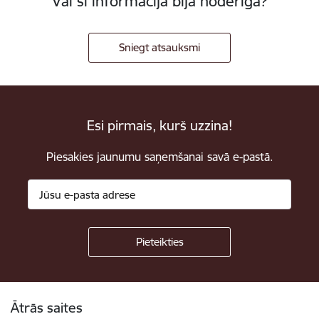
Vai šī informācija bija noderīga?
Sniegt atsauksmi
Esi pirmais, kurš uzzina!
Piesakies jaunumu saņemšanai savā e-pastā.
Kājene
Ātrās saites