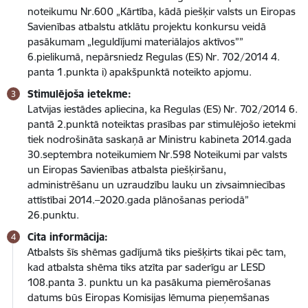
noteikumu Nr.600 „Kārtība, kādā piešķir valsts un Eiropas
Savienības atbalstu atklātu projektu konkursu veidā
pasākumam „Ieguldījumi materiālajos aktīvos””
6.pielikumā, nepārsniedz Regulas (ES) Nr. 702/2014 4.
panta 1.punkta i) apakšpunktā noteikto apjomu.
Stimulējoša ietekme:
Latvijas iestādes apliecina, ka Regulas (ES) Nr. 702/2014 6.
pantā 2.punktā noteiktas prasības par stimulējošo ietekmi
tiek nodrošināta saskaņā ar Ministru kabineta 2014.gada
30.septembra noteikumiem Nr.598 Noteikumi par valsts
un Eiropas Savienības atbalsta piešķiršanu,
administrēšanu un uzraudzību lauku un zivsaimniecības
attīstībai 2014.–2020.gada plānošanas periodā”
26.punktu.
Cita informācija:
Atbalsts šīs shēmas gadījumā tiks piešķirts tikai pēc tam,
kad atbalsta shēma tiks atzīta par saderīgu ar LESD
108.panta 3. punktu un ka pasākuma piemērošanas
datums būs Eiropas Komisijas lēmuma pieņemšanas