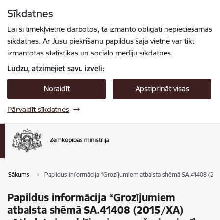
Pāriet uz lapas saturu
Sīkdatnes
Spied
lai meklētu
Enter
Lai šī tīmekļvietne darbotos, tā izmanto obligāti nepieciešamās
sīkdatnes. Ar Jūsu piekrišanu papildus šajā vietnē var tikt
izmantotas statistikas un sociālo mediju sīkdatnes.
Lūdzu, atzīmējiet savu izvēli:
Noraidīt
Apstiprināt visas
Pārvaldīt sīkdatnes
Sākums
Papildus informācija “Grozījumiem atbalsta shēmā SA.41408 (2015
Papildus informācija “Grozījumiem
atbalsta shēmā SA.41408 (2015/XA)