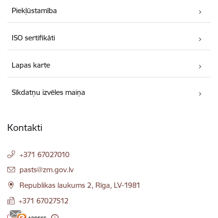
Piekļūstamība
ISO sertifikāti
Lapas karte
Sīkdatņu izvēles maiņa
Kontakti
+371 67027010
E-pasts:
pasts@zm.gov.lv
Republikas laukums 2, Rīga, LV-1981
+371 67027512