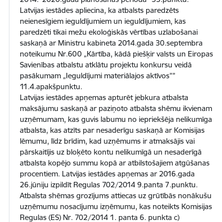
Latvijas iestādes apliecina, ka atbalsts paredzēts
neienesīgiem ieguldījumiem un ieguldījumiem, kas
paredzēti tikai mežu ekoloģiskās vērtības uzlabošanai
saskaņā ar Ministru kabineta 2014.gada 30.septembra
noteikumu Nr.600 „Kārtība, kādā piešķir valsts un Eiropas
Savienības atbalstu atklātu projektu konkursu veidā
pasākumam „Ieguldījumi materiālajos aktīvos””
11.4.apakšpunktu.
Latvijas iestādes apņemas apturēt jebkura atbalsta
maksājumu saskaņā ar paziņoto atbalsta shēmu ikvienam
uzņēmumam, kas guvis labumu no iepriekšēja nelikumīga
atbalsta, kas atzīts par nesaderīgu saskaņā ar Komisijas
lēmumu, līdz brīdim, kad uzņēmums ir atmaksājis vai
pārskaitījis uz bloķēto kontu nelikumīgā un nesaderīgā
atbalsta kopējo summu kopā ar atbilstošajiem atgūšanas
procentiem. Latvijas iestādes apņemas ar 2016.gada
26.jūniju izpildīt Regulas 702/2014 9.panta 7.punktu.
Atbalsta shēmas grozījums attiecas uz grūtībās nonākušu
uzņēmumu nosacījumu izņēmumu, kas noteikts Komisijas
Regulas (ES) Nr. 702/2014 1. panta 6. punkta c)