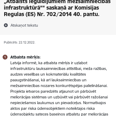
„Atbalsts ieguldījumiem mežsaimniecības
infrastruktūrā”” saskaņā ar Komisijas
Regulas (ES) Nr. 702/2014 40. pantu.
Atskaņot tekstu
Publicēts: 22.12.2022.
Atbalsta mērķis:
Latvija informē, ka atbalsta mērķis ir uzlabot
infrastruktūru lauksaimniecības attīstībai, meža ražības,
audzes veselības un kokmateriālu kvalitātes
paaugstināšanai, kā arī lauksaimniecības un
mežsaimniecības nozares konkurētspējas palielināšanai.
Projekta ietvaros paredzēts atjaunot un pārbūvēt
meliorācijas sistēmas un uzbūvēt vai pārbūvēt ražošanai
nepieciešamos laukumus un pievadceļus. Normatīvajos
aktos par riska ūdensobjektiem noteiktajos riska
ūdensobjektu sateces baseinos atbalstu par meliorācijas