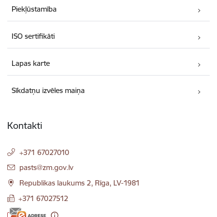
Piekļūstamība
ISO sertifikāti
Lapas karte
Sīkdatņu izvēles maiņa
Kontakti
+371 67027010
E-pasts:
pasts@zm.gov.lv
Republikas laukums 2, Rīga, LV-1981
+371 67027512