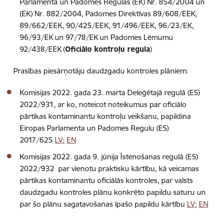
Parlamenta un Padomes Regulas (EK) Nr. 854/2004 un
(EK) Nr. 882/2004, Padomes Direktīvas 89/608/EEK,
89/662/EEK, 90/425/EEK, 91/496/EEK, 96/23/EK,
96/93/EK un 97/78/EK un Padomes Lēmumu
92/438/EEK (
Oficiālo kontroļu regula
)
Prasības piesārņotāju daudzgadu kontroles plāniem:
Komisijas 2022. gada 23. marta Deleģētajā regulā (ES)
2022/931, ar ko, noteicot noteikumus par oficiālo
pārtikas kontaminantu kontroļu veikšanu, papildina
Eiropas Parlamenta un Padomes Regulu (ES)
2017/625
LV
;
EN
Komisijas 2022. gada 9. jūnija Īstenošanas regulā (ES)
2022/932 par vienotu praktisku kārtību, kā veicamas
pārtikas kontaminantu oficiālās kontroles, par valsts
daudzgadu kontroles plānu konkrēto papildu saturu un
par šo plānu sagatavošanas īpašo papildu kārtību
LV
;
EN