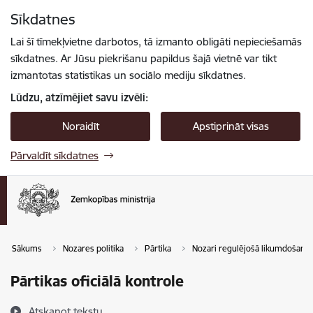
Pāriet uz lapas saturu
Sīkdatnes
Spied
lai meklētu
Enter
Lai šī tīmekļvietne darbotos, tā izmanto obligāti nepieciešamās
sīkdatnes. Ar Jūsu piekrišanu papildus šajā vietnē var tikt
izmantotas statistikas un sociālo mediju sīkdatnes.
Lūdzu, atzīmējiet savu izvēli:
Noraidīt
Apstiprināt visas
Pārvaldīt sīkdatnes
Sākums
Nozares politika
Pārtika
Nozari regulējošā likumdošana
Pārtikas oficiālā kontrole
Atskaņot tekstu