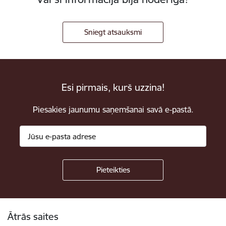
Sniegt atsauksmi
Esi pirmais, kurš uzzina!
Piesakies jaunumu saņemšanai savā e-pastā.
Kājene
Ātrās saites