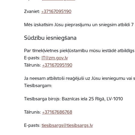
Zvaniet:
+37167095190
Mēs izskatīsim Jūsu pieprasījumu un sniegsim atbildi 7 
Sūdzību iesniegšana
Par tīmekļvietnes piekļūstamību mūsu iestādē atbildīgs
E-pasts:
IT@zm.gov.lv
Tālrunis:
+37167095190
Ja neesam atbilstoši reaģējuši uz Jūsu iesniegumu vai s
Tiesībsargam:
Tiesībsarga birojs: Baznīcas iela 25 Rīgā, LV-1010
Tālrunis:
+37167686768
E-pasts:
tiesibsargs@tiesibsargs.lv