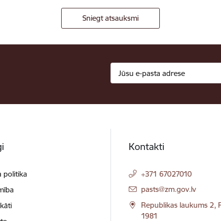
Sniegt atsauksmi
i
Kontakti
 politika
+371 67027010
E-pasts:
pasts@zm.gov.lv
mība
Republikas laukums 2, R
ikāti
1981