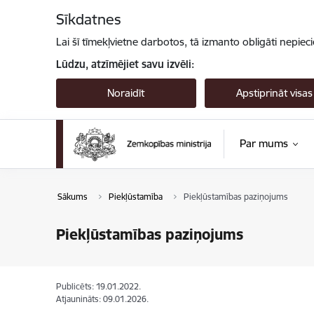
Pāriet uz lapas saturu
Sīkdatnes
Lai šī tīmekļvietne darbotos, tā izmanto obligāti nepiec
Lūdzu, atzīmējiet savu izvēli:
Noraidīt
Apstiprināt visas
Par mums
Sākums
Piekļūstamība
Piekļūstamības paziņojums
Piekļūstamības paziņojums
Publicēts: 19.01.2022.
Atjaunināts: 09.01.2026.