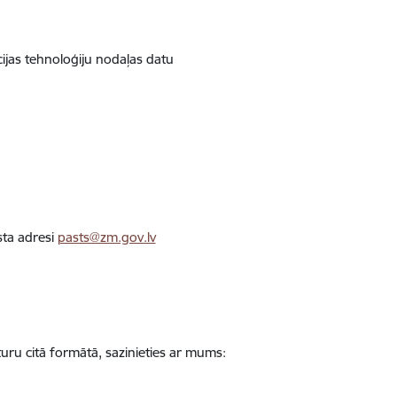
cijas tehnoloģiju nodaļas datu
sta adresi
pasts@zm.gov.lv
uru citā formātā, sazinieties ar mums: