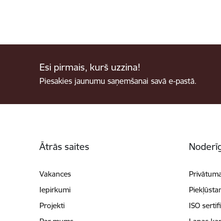
Esi pirmais, kurš uzzina!
Piesakies jaunumu saņemšanai savā e-pastā.
Kājene
Ātrās saites
Noderīg
Vakances
Privātuma
Iepirkumi
Piekļūsta
Projekti
ISO sertif