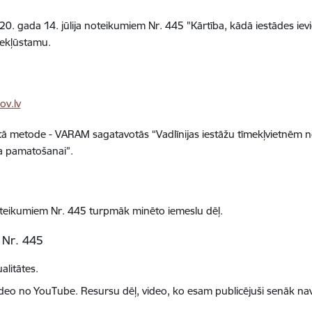
0. gada 14. jūlija noteikumiem Nr. 445 "Kārtība, kādā iestādes ievi
iekļūstamu.
ov.lv
otā metode - VARAM sagatavotās “Vadlīnijas iestāžu tīmekļvietnēm 
a pamatošanai”.
noteikumiem Nr. 445 turpmāk minēto iemeslu dēļ.
 Nr. 445
alitātes.
 video no YouTube. Resursu dēļ, video, ko esam publicējuši senāk na