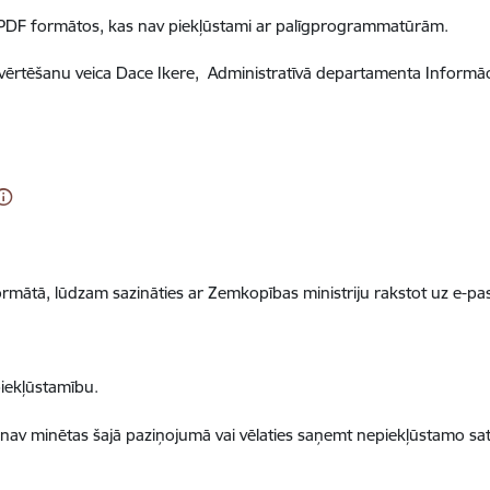
n PDF formātos, kas nav piekļūstami ar palīgprogrammatūrām.
. Izvērtēšanu veica Dace Ikere, Administratīvā departamenta Informā
ormātā, lūdzam sazināties ar Zemkopības ministriju rakstot uz e-pa
piekļūstamību.
 nav minētas šajā paziņojumā vai vēlaties saņemt nepiekļūstamo sat