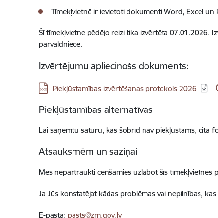
Tīmekļvietnē ir ievietoti dokumenti Word, Excel u
Šī tīmekļvietne pēdējo reizi tika izvērtēta 07.01.2026
pārvaldniece.
Izvērtējumu apliecinošs dokuments:
Lejupielādēt:
Piekļūstamības izvērtēšanas protokols 2026
Piekļūstamības alternatīvas
Lai saņemtu saturu, kas šobrīd nav piekļūstams, citā f
Atsauksmēm un saziņai
Mēs nepārtraukti cenšamies uzlabot šīs tīmekļvietnes 
Ja Jūs konstatējat kādas problēmas vai nepilnības, kas
E-pastā:
pasts@zm.gov.lv