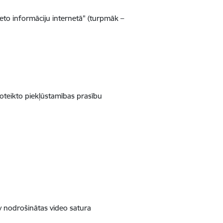
eto informāciju internetā" (turpmāk –
noteikto piekļūstamības prasību
v nodrošinātas video satura