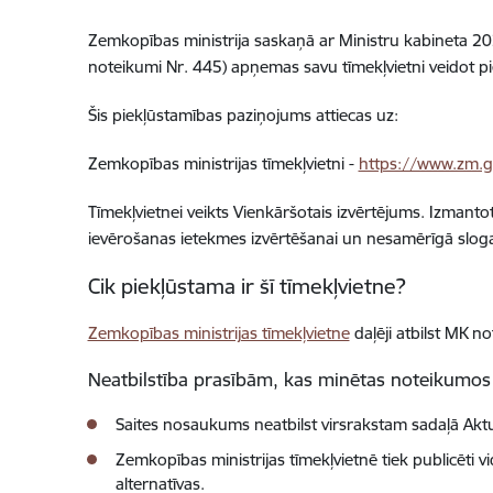
Zemkopības ministrija saskaņā ar Ministru kabineta 202
noteikumi Nr. 445) apņemas savu tīmekļvietni veidot p
Šis piekļūstamības paziņojums attiecas uz:
Zemkopības ministrijas tīmekļvietni -
https://www.zm.g
Tīmekļvietnei veikts Vienkāršotais izvērtējums. Izmant
ievērošanas ietekmes izvērtēšanai un nesamērīgā slog
Cik piekļūstama ir šī tīmekļvietne?
Zemkopības ministrijas tīmekļvietne
daļēji atbilst MK 
Neatbilstība prasībām, kas minētas noteikumos
Saites nosaukums neatbilst virsrakstam sadaļā Aktu
Zemkopības ministrijas tīmekļvietnē tiek publicēti
alternatīvas.