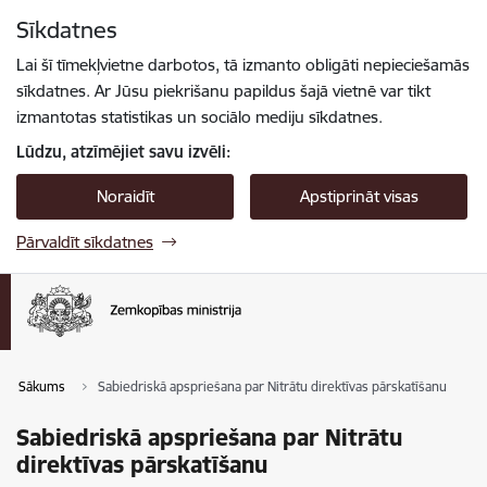
Pāriet uz lapas saturu
Sīkdatnes
Spied
lai meklētu
Enter
Lai šī tīmekļvietne darbotos, tā izmanto obligāti nepieciešamās
sīkdatnes. Ar Jūsu piekrišanu papildus šajā vietnē var tikt
izmantotas statistikas un sociālo mediju sīkdatnes.
Lūdzu, atzīmējiet savu izvēli:
Noraidīt
Apstiprināt visas
Pārvaldīt sīkdatnes
Sākums
Sabiedriskā apspriešana par Nitrātu direktīvas pārskatīšanu
Sabiedriskā apspriešana par Nitrātu
direktīvas pārskatīšanu