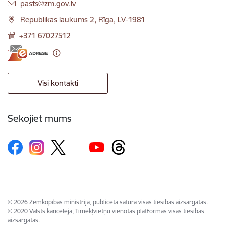
E-pasts:
pasts@zm.gov.lv
Republikas laukums 2, Rīga, LV-1981
+371 67027512
Visi kontakti
Sekojiet mums
© 2026 Zemkopības ministrija, publicētā satura visas tiesības aizsargātas.
© 2020 Valsts kanceleja, Tīmekļvietņu vienotās platformas visas tiesības
aizsargātas.