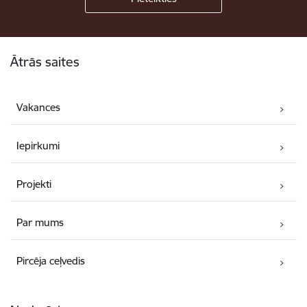
Kājene
Ātrās saites
Vakances
Iepirkumi
Projekti
Par mums
Pircēja ceļvedis