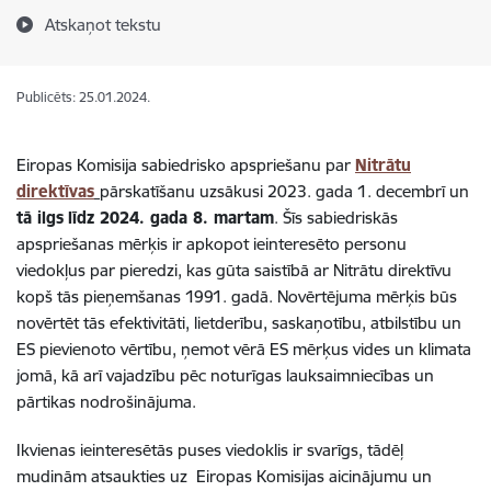
Atskaņot tekstu
Publicēts: 25.01.2024.
Eiropas Komisija sabiedrisko apspriešanu par
Nitrātu
direktīvas
pārskatīšanu uzsākusi 2023. gada 1. decembrī un
tā ilgs
līdz 2024. gada 8. martam
. Šīs sabiedriskās
apspriešanas mērķis ir apkopot ieinteresēto personu
viedokļus par pieredzi, kas gūta saistībā ar Nitrātu direktīvu
kopš tās pieņemšanas 1991. gadā. Novērtējuma mērķis būs
novērtēt tās efektivitāti, lietderību, saskaņotību, atbilstību un
ES pievienoto vērtību, ņemot vērā ES mērķus vides un klimata
jomā, kā arī vajadzību pēc noturīgas lauksaimniecības un
pārtikas nodrošinājuma.
Ikvienas ieinteresētās puses viedoklis ir svarīgs, tādēļ
mudinām atsaukties uz Eiropas Komisijas aicinājumu un