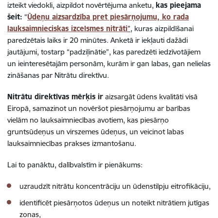
izteikt viedokli, aizpildot novērtējuma anketu,
kas pieejama
šeit:
“
Ūdeņu aizsardzība pret piesārņojumu, ko rada
lauksaimnieciskas izcelsmes nitrāti
”
,
kuras aizpildīšanai
paredzētais laiks ir 20 minūtes. Anketā ir iekļauti dažādi
jautājumi, tostarp “padziļinātie”, kas paredzēti iedzīvotājiem
un ieinteresētajām personām, kurām ir gan labas, gan nelielas
zināšanas par Nitrātu direktīvu.
Nitrātu direktīvas mērķis ir
aizsargāt ūdens kvalitāti visā
Eiropā, samazinot un novēršot piesārņojumu ar barības
vielām no lauksaimniecības avotiem, kas piesārņo
gruntsūdeņus un virszemes ūdeņus, un veicinot labas
lauksaimniecības prakses izmantošanu.
Lai to panāktu, dalībvalstīm ir pienākums:
uzraudzīt nitrātu koncentrāciju un ūdenstilpju eitrofikāciju,
identificēt piesārņotos ūdeņus un noteikt nitrātiem jutīgas
zonas,