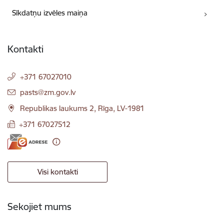
Sīkdatņu izvēles maiņa
Kontakti
+371 67027010
E-pasts:
pasts@zm.gov.lv
Republikas laukums 2, Rīga, LV-1981
+371 67027512
Visi kontakti
Sekojiet mums