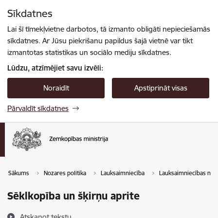
Pāriet uz lapas saturu
Sīkdatnes
Spied
lai meklētu
Enter
Lai šī tīmekļvietne darbotos, tā izmanto obligāti nepieciešamās
sīkdatnes. Ar Jūsu piekrišanu papildus šajā vietnē var tikt
izmantotas statistikas un sociālo mediju sīkdatnes.
Lūdzu, atzīmējiet savu izvēli:
Noraidīt
Apstiprināt visas
Pārvaldīt sīkdatnes
Sākums
Nozares politika
Lauksaimniecība
Lauksaimniecības noza
Sēklkopība un šķirņu aprite
Atskaņot tekstu