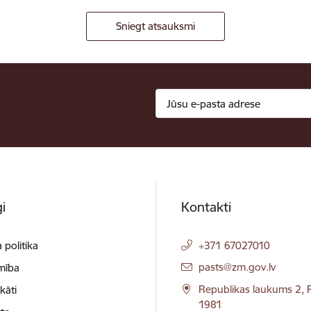
Sniegt atsauksmi
i
Kontakti
 politika
+371 67027010
E-pasts:
pasts@zm.gov.lv
mība
Republikas laukums 2, R
ikāti
1981