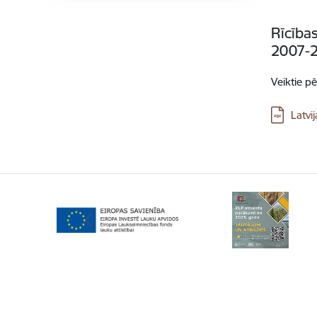
Rīcība
2007-2
Veiktie p
Lejupielā
Latvi