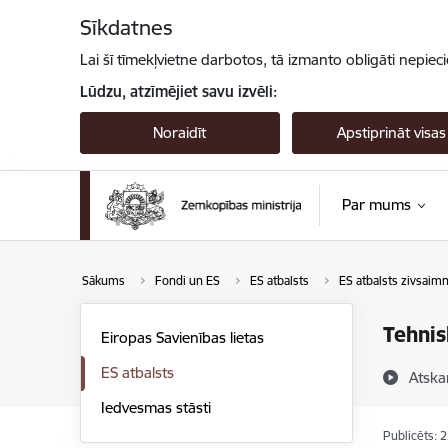
Pāriet uz lapas saturu
Sīkdatnes
Lai šī tīmekļvietne darbotos, tā izmanto obligāti nepiec
Lūdzu, atzīmējiet savu izvēli:
Noraidīt
Apstiprināt visas
Par mums
Sākums
Fondi un ES
ES atbalsts
ES atbalsts zivsaimn
Tehnis
Eiropas Savienības lietas
ES atbalsts
Atska
Iedvesmas stāsti
Publicēts: 