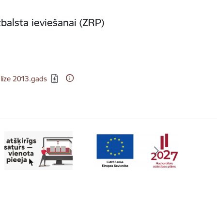
alsta ieviešanai (ZRP)
alīze 2013.gads