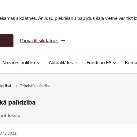
iešamās sīkdatnes. Ar Jūsu piekrišanu papildus šajā vietnē var tikt i
Pārvaldīt sīkdatnes
Nozares politika
Aktualitātes
Fondi un ES
Konta
iecībai
Tehniskā palīdzība
kā palīdzība
ņot tekstu
23.12.2022.