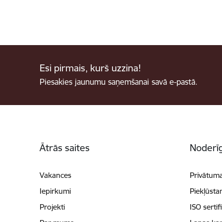
Esi pirmais, kurš uzzina!
Piesakies jaunumu saņemšanai savā e-pastā.
Kājene
Ātrās saites
Noderīg
Vakances
Privātuma
Iepirkumi
Piekļūsta
Projekti
ISO sertif