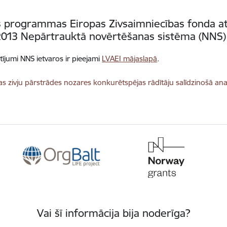
s programmas Eiropas Zivsaimniecības fonda atb
013 Nepārtrauktā novērtēšanas sistēma (NNS)
ētījumi NNS ietvaros ir pieejami
LVAEI mājaslapā
.
dēt:
jas zivju pārstrādes nozares konkurētspējas rādītāju salīdzinošā an
Vai šī informācija bija noderīga?