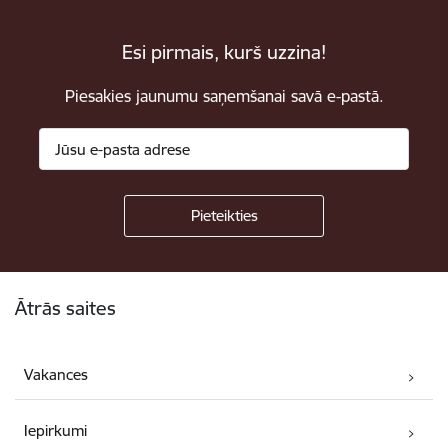
Esi pirmais, kurš uzzina!
Piesakies jaunumu saņemšanai savā e-pastā.
Kājene
Ātrās saites
Vakances
Iepirkumi