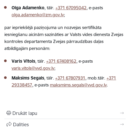
Olga Adamenko
, tālr.
+371 67095042
, e-pasts
olga.adamenko@zm.gov.lv
;
par iepriekšējā paziņojuma un nozvejas sertifikāta
iesniegšanu aicinām sazināties ar Valsts vides dienesta Zvejas
kontroles departamenta Zvejas pārraudzības daļas
atbildīgajām personām:
Varis Vītols
, tālr.
+371 67408162
, e-pasts
varis.vitols@vvd.gov.lv
;
Maksims Segals
, tālr.
+371 67807931
, mob.tālr.
+371
29338457
, e-pasts
maksmims.segals@vvd.gov.lv
.
Drukāt lapu
Dalīties