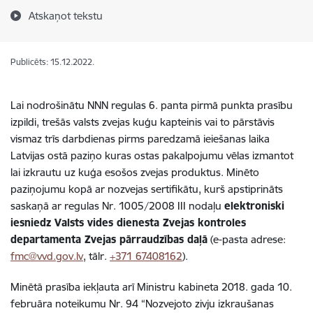
Atskaņot tekstu
Publicēts: 15.12.2022.
Lai nodrošinātu NNN regulas 6. panta pirmā punkta prasību
izpildi, trešās valsts zvejas kuģu kapteinis vai to pārstāvis
vismaz trīs darbdienas pirms paredzamā ieiešanas laika
Latvijas ostā paziņo kuras ostas pakalpojumu vēlas izmantot
lai izkrautu uz kuģa esošos zvejas produktus. Minēto
paziņojumu kopā ar nozvejas sertifikātu, kurš apstiprināts
saskaņā ar regulas Nr. 1005/2008 III nodaļu
elektroniski
iesniedz Valsts vides dienesta Zvejas kontroles
departamenta Zvejas pārraudzības daļā
(e-pasta adrese:
fmc@vvd.gov.lv
, tālr.
+371 67408162
).
Minētā prasība iekļauta arī Ministru kabineta 2018. gada 10.
februāra noteikumu Nr. 94 “Nozvejoto zivju izkraušanas