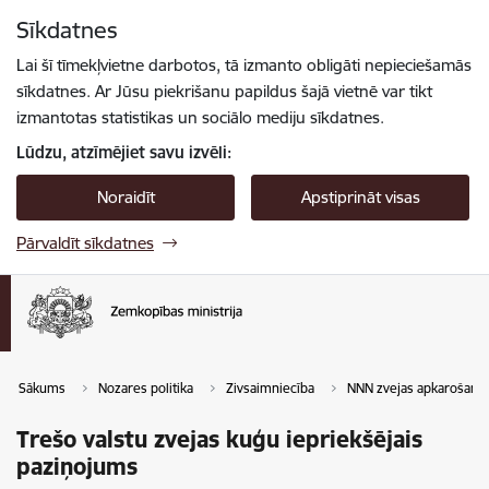
Pāriet uz lapas saturu
Sīkdatnes
Spied
lai meklētu
Enter
Lai šī tīmekļvietne darbotos, tā izmanto obligāti nepieciešamās
sīkdatnes. Ar Jūsu piekrišanu papildus šajā vietnē var tikt
izmantotas statistikas un sociālo mediju sīkdatnes.
Lūdzu, atzīmējiet savu izvēli:
Noraidīt
Apstiprināt visas
Pārvaldīt sīkdatnes
Sākums
Nozares politika
Zivsaimniecība
NNN zvejas apkarošana 
Trešo valstu zvejas kuģu iepriekšējais
paziņojums