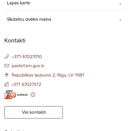
Lapas karte
Sīkdatņu izvēles maiņa
Kontakti
+371 67027010
E-pasts:
pasts@zm.gov.lv
Republikas laukums 2, Rīga, LV-1981
+371 67027512
Visi kontakti