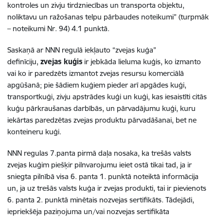
kontroles un zivju tirdzniecības un transporta objektu,
noliktavu un ražošanas telpu pārbaudes noteikumi” (turpmāk
– noteikumi Nr. 94) 4.1 punktā.
Saskaņā ar NNN regulā iekļauto “zvejas kuģa”
definīciju,
zvejas kuģis
ir jebkāda lieluma kuģis, ko izmanto
vai ko ir paredzēts izmantot zvejas resursu komerciālā
apgūšanā; pie šādiem kuģiem pieder arī apgādes kuģi,
transportkuģi, zivju apstrādes kuģi un kuģi, kas iesaistīti citās
kuģu pārkraušanas darbībās, un pārvadājumu kuģi, kuru
iekārtas paredzētas zvejas produktu pārvadāšanai, bet ne
konteineru kuģi.
NNN regulas 7.panta pirmā daļa nosaka, ka trešās valsts
zvejas kuģim piešķir pilnvarojumu ieiet ostā tikai tad, ja ir
sniegta pilnībā visa 6. panta 1. punktā noteiktā informācija
un, ja uz trešās valsts kuģa ir zvejas produkti, tai ir pievienots
6. panta 2. punktā minētais nozvejas sertifikāts. Tādejādi,
iepriekšēja paziņojuma un/vai nozvejas sertifikāta