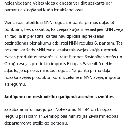
neiesniegšana Valsts vides dienestā var tikt uzskatīts par
pamatu aizliegšanai kuģa ienākšanai ostā.
Vienlaikus, atbilstoši NNN regulas 3.panta pirmās daļas b)
punktam, tiek uzskatīts, ka zvejas kuģis ir iesaistījies NNN zvejā
arī tad, ja ir pierādīts, ka tas nav izpildījis iepriekšējas
paziņošanas pienākumu atbilstīgi NNN regulas 6. pantam. Tas
nozīmē, ka šāds NNN zvejā iesaistītais zvejas kuģis turpmāk
zvejas produktus nevarēs izkraut Eiropas Savienības ostās un
šī kuģa zvejas produktu imports Eiropas Savienībā netiks
atļauts, jo iepriekš minētās regulas 12.panta pirmā daļa
nosaka zvejas produktu, kuru izcelsme ir NNN zveja, importa
aizliegumu.
Jautājumu un neskaidrību gadījumā aicinām sazināties:
saistībā ar informāciju par Noteikumu Nr. 94 un Eiropas
Regulu prasībām ar Zemkopības ministrijas Zivsaimniecības
departamenta atbildīgo personu: