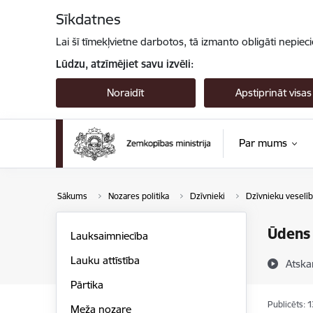
Pāriet uz lapas saturu
Sīkdatnes
Lai šī tīmekļvietne darbotos, tā izmanto obligāti nepiec
Lūdzu, atzīmējiet savu izvēli:
Noraidīt
Apstiprināt visas
Par mums
Sākums
Nozares politika
Dzīvnieki
Dzīvnieku veselīb
Ūdens 
Lauksaimniecība
Lauku attīstība
Atska
Pārtika
Publicēts: 
Meža nozare