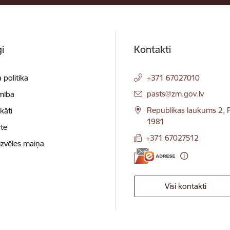
i
Kontakti
 politika
+371 67027010
E-pasts:
pasts@zm.gov.lv
mība
Republikas laukums 2, R
ikāti
1981
te
+371 67027512
izvēles maiņa
Visi kontakti