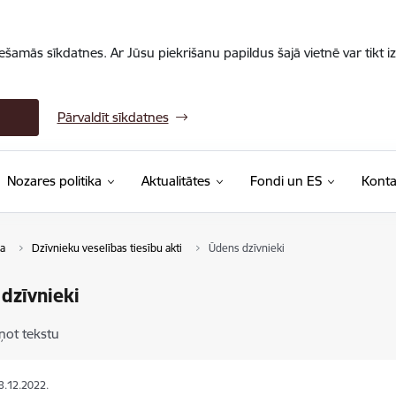
iešamās sīkdatnes. Ar Jūsu piekrišanu papildus šajā vietnē var tikt i
Pārvaldīt sīkdatnes
Nozares politika
Aktualitātes
Fondi un ES
Konta
a
Dzīvnieku veselības tiesību akti
Ūdens dzīvnieki
dzīvnieki
ņot tekstu
13.12.2022.