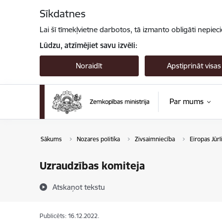
Pāriet uz lapas saturu
Sīkdatnes
Lai šī tīmekļvietne darbotos, tā izmanto obligāti nepiec
Lūdzu, atzīmējiet savu izvēli:
Noraidīt
Apstiprināt visas
Par mums
Sākums
Nozares politika
Zivsaimniecība
Eiropas Jūrl
Uzraudzības komiteja
Atskaņot tekstu
Publicēts: 16.12.2022.