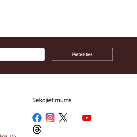
Sekojiet mums
īga, LV-