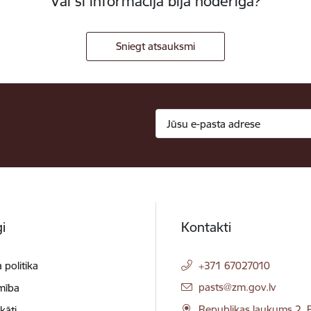
Vai šī informācija bija noderīga?
Sniegt atsauksmi
i
Kontakti
 politika
+371 67027010
E-pasts:
pasts@zm.gov.lv
mība
Republikas laukums 2, R
ikāti