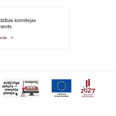
dzības komitejas
ments
airāk