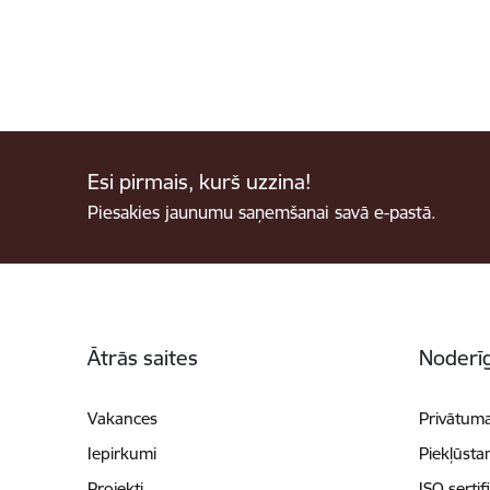
Esi pirmais, kurš uzzina!
Piesakies jaunumu saņemšanai savā e-pastā.
Kājene
Ātrās saites
Noderīg
Vakances
Privātuma
Iepirkumi
Piekļūsta
Projekti
ISO sertif