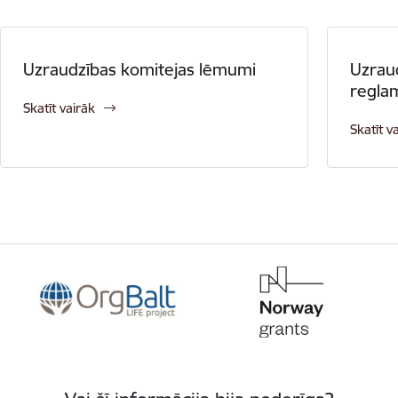
Uzraudzības komitejas lēmumi
Uzrau
regla
Skatīt vairāk
Skatīt v