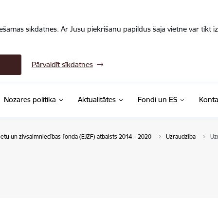
iešamās sīkdatnes. Ar Jūsu piekrišanu papildus šajā vietnē var tikt i
Pārvaldīt sīkdatnes
Nozares politika
Aktualitātes
Fondi un ES
Konta
ietu un zivsaimniecības fonda (EJZF) atbalsts 2014 – 2020
Uzraudzība
Uz