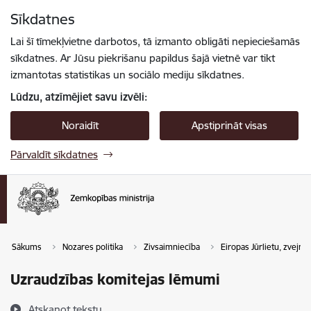
Pāriet uz lapas saturu
Sīkdatnes
Spied
lai meklētu
Enter
Lai šī tīmekļvietne darbotos, tā izmanto obligāti nepieciešamās
sīkdatnes. Ar Jūsu piekrišanu papildus šajā vietnē var tikt
izmantotas statistikas un sociālo mediju sīkdatnes.
Lūdzu, atzīmējiet savu izvēli:
Noraidīt
Apstiprināt visas
Pārvaldīt sīkdatnes
Sākums
Nozares politika
Zivsaimniecība
Eiropas Jūrlietu, zvejni
Uzraudzības komitejas lēmumi
Atskaņot tekstu