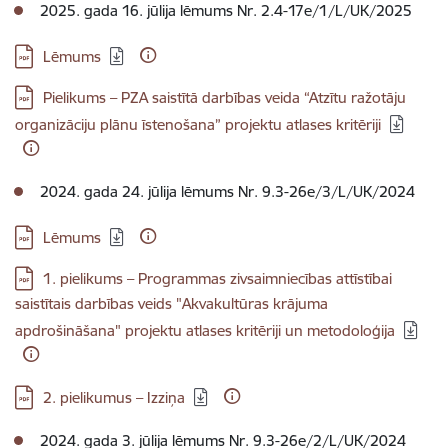
2025. gada 16. jūlija lēmums Nr. 2.4-17e/1/L/UK/2025
Lejupielādēt:
Lēmums
Lejupielādēt:
Pielikums – PZA saistītā darbības veida “Atzītu ražotāju
organizāciju plānu īstenošana” projektu atlases kritēriji
2024. gada 24. jūlija lēmums Nr. 9.3-26e/3/L/UK/2024
Lejupielādēt:
Lēmums
Lejupielādēt:
1. pielikums – Programmas zivsaimniecības attīstībai
saistītais darbības veids "Akvakultūras krājuma
apdrošināšana" projektu atlases kritēriji un metodoloģija
Lejupielādēt:
2. pielikumus – Izziņa
2024. gada 3. jūlija lēmums Nr. 9.3-26e/2/L/UK/2024