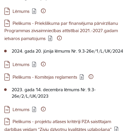
Lejupielādēt:
Lēmums
Lejupielādēt:
Pielikums - Priekšlikuma par finansējuma pārvirzīšanu
Programmas zivsaimniecības attīstībai 2021.-2027.gadam
ietvaros pamatojums
2024. gada 20. jūnija lēmums Nr. 9.3-26e/1/L/UK/2024
Lejupielādēt:
Lēmums
Lejupielādēt:
Pielikums - Komitejas reglaments
2023. gada 14. decembra lēmums Nr. 9.3-
26e/2/L/UK/2023
Lejupielādēt:
Lēmums
Lejupielādēt:
Pielikums - projektu atlases kritēriji PZA saistītajam
darbības veidam “Zivju dzīvotņu kvalitātes uzlabošana”