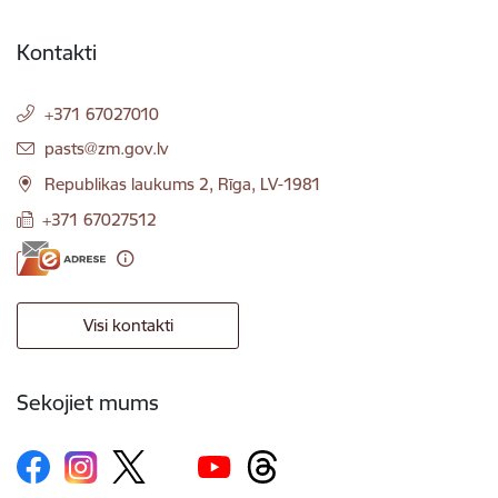
Kontakti
+371 67027010
E-pasts:
pasts@zm.gov.lv
Republikas laukums 2, Rīga, LV-1981
+371 67027512
Visi kontakti
Sekojiet mums