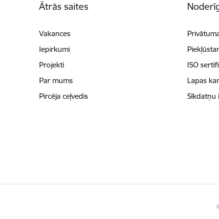
Ātrās saites
Noderīg
Vakances
Privātuma
Iepirkumi
Piekļūsta
Projekti
ISO sertif
Par mums
Lapas kar
Pircēja ceļvedis
Sīkdatņu 
©