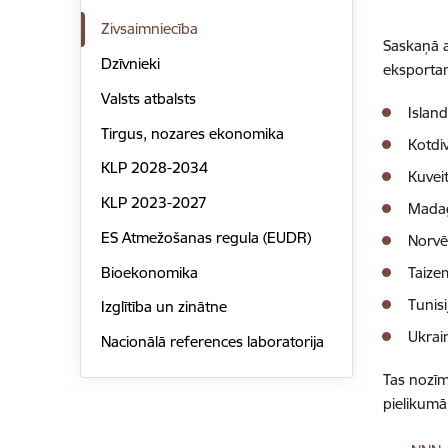
Zivsaimniecība
Saskaņā a
Dzīvnieki
eksportam
Valsts atbalsts
Island
Tirgus, nozares ekonomika
Kotdi
KLP 2028-2034
Kuveit
KLP 2023-2027
Mada
ES Atmežošanas regula (EUDR)
Norvē
Bioekonomika
Taize
Tunisi
Izglītība un zinātne
Ukrai
Nacionālā references laboratorija
Tas nozīm
pielikumā
Lejupielā