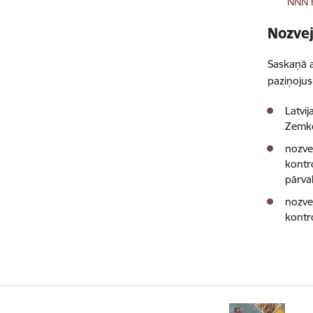
NNN r
Nozvej
Saskaņā a
paziņojus
Latvi
Zemko
nozve
kontr
pārva
nozvej
kontr