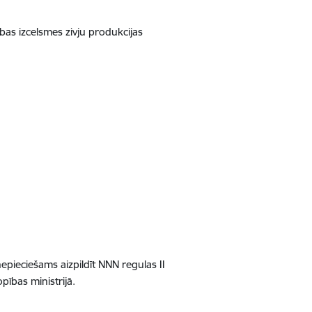
ības izcelsmes zivju produkcijas
nepieciešams aizpildīt NNN regulas II
pības ministrijā.