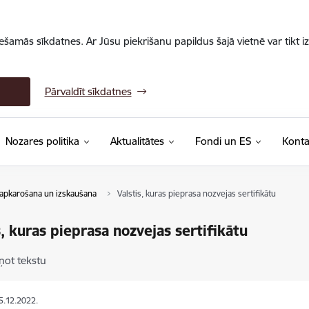
iešamās sīkdatnes. Ar Jūsu piekrišanu papildus šajā vietnē var tikt i
Pārvaldīt sīkdatnes
Nozares politika
Aktualitātes
Fondi un ES
Konta
apkarošana un izskaušana
Valstis, kuras pieprasa nozvejas sertifikātu
s, kuras pieprasa nozvejas sertifikātu
ņot tekstu
15.12.2022.