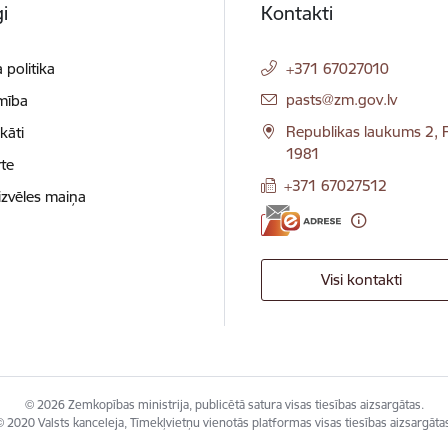
i
Kontakti
 politika
+371 67027010
E-pasts:
pasts@zm.gov.lv
mība
Republikas laukums 2, R
ikāti
1981
te
+371 67027512
izvēles maiņa
Visi kontakti
© 2026 Zemkopības ministrija, publicētā satura visas tiesības aizsargātas.
 2020 Valsts kanceleja, Tīmekļvietņu vienotās platformas visas tiesības aizsargāta