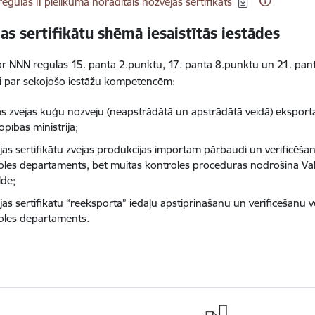
egulas II pielikuma norādītais nozvejas sertifikāts
as sertifikātu shēmā iesaistītās iestādes
r NNN regulas 15. panta 2.punktu, 17. panta 8.punktu un 21. panta 
i par sekojošo iestāžu kompetencēm:
jas zvejas kuģu nozveju (neapstrādātā un apstrādātā veidā) eksporta
pības ministrija;
jas sertifikātu zvejas produkcijas importam pārbaudi un verificēšan
oles departaments, bet muitas kontroles procedūras nodrošina Va
lde;
as sertifikātu “reeksporta” iedaļu apstiprināšanu un verificēšanu ve
oles departaments.