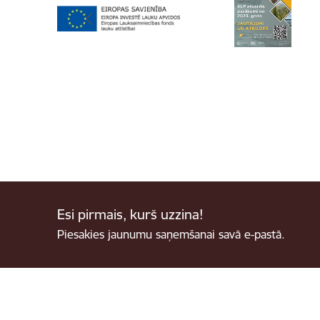
Esi pirmais, kurš uzzina!
Piesakies jaunumu saņemšanai savā e-pastā.
Kājene