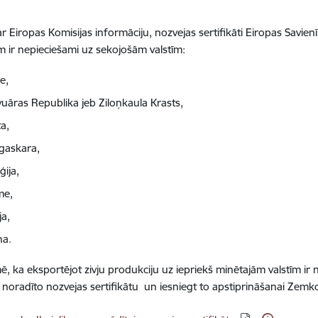
r Eiropas Komisijas informāciju, nozvejas sertifikāti Eiropas Savien
 ir nepieciešami uz sekojošām valstīm:
e,
vuāras Republika jeb Ziloņkaula Krasts,
a,
gaskara,
ģija,
me,
ja,
na.
ē, ka eksportējot zivju produkciju uz iepriekš minētajām valstīm ir 
 noradīto nozvejas sertifikātu un iesniegt to apstiprināšanai Zemko
dēt: