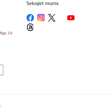
Sekojiet mums
īga, LV-
s.