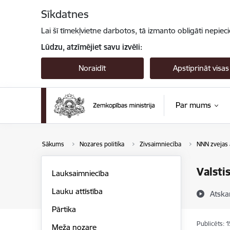
Pāriet uz lapas saturu
Sīkdatnes
Lai šī tīmekļvietne darbotos, tā izmanto obligāti nepiec
Lūdzu, atzīmējiet savu izvēli:
Noraidīt
Apstiprināt visas
Par mums
Sākums
Nozares politika
Zivsaimniecība
NNN zvejas 
Valsti
Lauksaimniecība
Lauku attīstība
Atska
Pārtika
Publicēts: 
Meža nozare