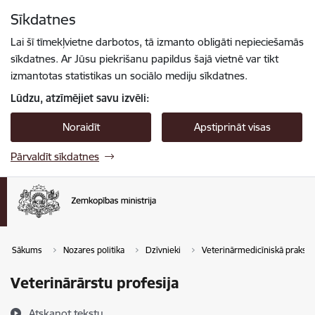
Pāriet uz lapas saturu
Sīkdatnes
Spied
lai meklētu
Enter
Lai šī tīmekļvietne darbotos, tā izmanto obligāti nepieciešamās
sīkdatnes. Ar Jūsu piekrišanu papildus šajā vietnē var tikt
izmantotas statistikas un sociālo mediju sīkdatnes.
Lūdzu, atzīmējiet savu izvēli:
Noraidīt
Apstiprināt visas
Pārvaldīt sīkdatnes
Sākums
Nozares politika
Dzīvnieki
Veterinārmedicīniskā prakse
Veterinārārstu profesija
Atskaņot tekstu