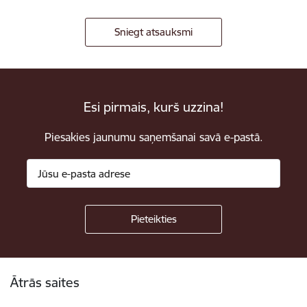
Sniegt atsauksmi
Esi pirmais, kurš uzzina!
Piesakies jaunumu saņemšanai savā e-pastā.
Kājene
Ātrās saites