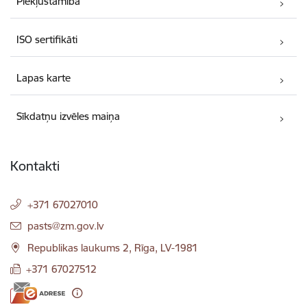
Piekļūstamība
ISO sertifikāti
Lapas karte
Sīkdatņu izvēles maiņa
Kontakti
+371 67027010
E-pasts:
pasts@zm.gov.lv
Republikas laukums 2, Rīga, LV-1981
+371 67027512