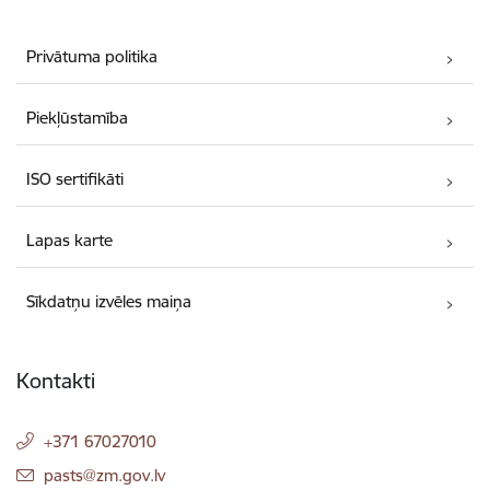
Privātuma politika
Piekļūstamība
ISO sertifikāti
Lapas karte
Sīkdatņu izvēles maiņa
Kontakti
+371 67027010
E-pasts:
pasts@zm.gov.lv