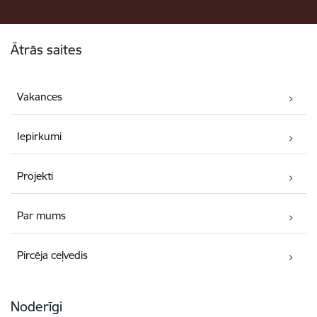
Kājene
Ātrās saites
Vakances
Iepirkumi
Projekti
Par mums
Pircēja ceļvedis
Noderīgi