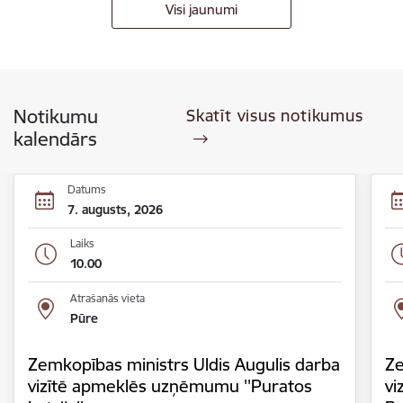
Visi jaunumi
Notikumu
Skatīt visus notikumus
kalendārs
Datums
7. augusts, 2026
Laiks
10.00
Atrašanās vieta
Pūre
Zemkopības ministrs Uldis Augulis darba
Ze
vizītē apmeklēs uzņēmumu ''Puratos
vi