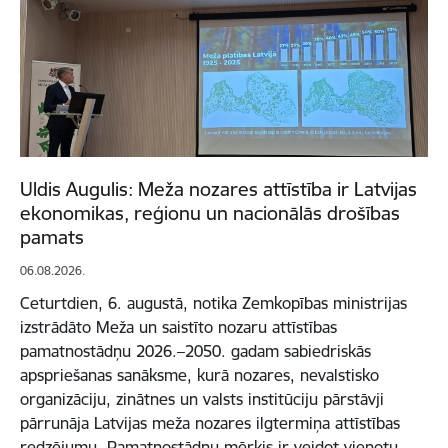
Uldis Augulis: Meža nozares attīstība ir Latvijas
ekonomikas, reģionu un nacionālās drošības
pamats
06.08.2026.
Ceturtdien, 6. augustā, notika Zemkopības ministrijas
izstrādāto Meža un saistīto nozaru attīstības
pamatnostādņu 2026.–2050. gadam sabiedriskās
apspriešanas sanāksme, kurā nozares, nevalstisko
organizāciju, zinātnes un valsts institūciju pārstāvji
pārrunāja Latvijas meža nozares ilgtermiņa attīstības
redzējumu. Pamatnostādņu mērķis ir veidot vienotu