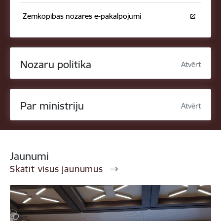
Zemkopības nozares e-pakalpojumi
Nozaru politika
Atvērt
Par ministriju
Atvērt
Jaunumi
Skatīt visus jaunumus