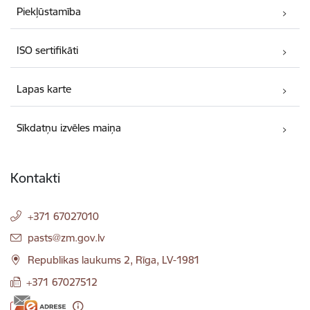
Piekļūstamība
ISO sertifikāti
Lapas karte
Sīkdatņu izvēles maiņa
Kontakti
+371 67027010
E-pasts:
pasts@zm.gov.lv
Republikas laukums 2, Rīga, LV-1981
+371 67027512