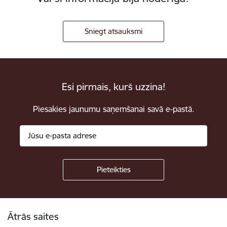
Sniegt atsauksmi
Esi pirmais, kurš uzzina!
Piesakies jaunumu saņemšanai savā e-pastā.
Kājene
Ātrās saites