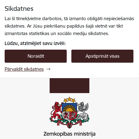
Pāriet uz lapas saturu
Sīkdatnes
Spied
lai meklētu
Enter
Lai šī tīmekļvietne darbotos, tā izmanto obligāti nepieciešamās
sīkdatnes. Ar Jūsu piekrišanu papildus šajā vietnē var tikt
izmantotas statistikas un sociālo mediju sīkdatnes.
Lūdzu, atzīmējiet savu izvēli:
Noraidīt
Apstiprināt visas
Pārvaldīt sīkdatnes
Zemkopības ministrija