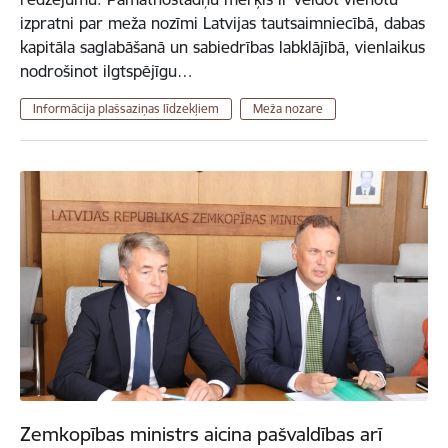
izpratni par meža nozīmi Latvijas tautsaimniecībā, dabas
kapitāla saglabāšanā un sabiedrības labklājībā, vienlaikus
nodrošinot ilgtspējīgu…
Informācija plašsaziņas līdzekļiem
Meža nozare
Zemkopības ministrs aicina pašvaldības arī