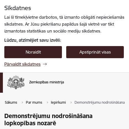
Pāriet uz lapas saturu
Sīkdatnes
Spied
lai meklētu
Enter
Lai šī tīmekļvietne darbotos, tā izmanto obligāti nepieciešamās
sīkdatnes. Ar Jūsu piekrišanu papildus šajā vietnē var tikt
izmantotas statistikas un sociālo mediju sīkdatnes.
Lūdzu, atzīmējiet savu izvēli:
Noraidīt
Apstiprināt visas
Pārvaldīt sīkdatnes
Sākums
Par mums
Iepirkumi
Demonstrējumu nodrošināšana lo
Demonstrējumu nodrošināšana
lopkopības nozarē