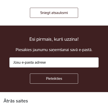
Sniegt atsauksmi
Esi pirmais, kurš uzzina!
Piesakies jaunumu saņemšanai savā e-pastā.
Kājene
Ātrās saites