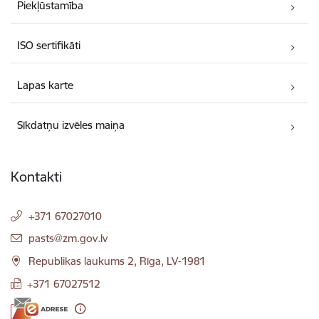
Piekļūstamība
ISO sertifikāti
Lapas karte
Sīkdatņu izvēles maiņa
Kontakti
+371 67027010
E-pasts:
pasts@zm.gov.lv
Republikas laukums 2, Rīga, LV-1981
+371 67027512