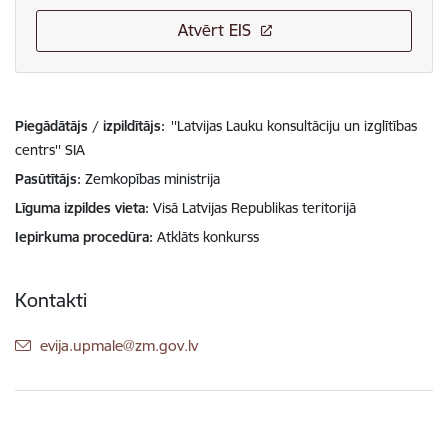
Atvērt EIS
Piegādātājs / izpildītājs:
''Latvijas Lauku konsultāciju un izglītības
centrs'' SIA
Pasūtītājs
Zemkopības ministrija
Līguma izpildes vieta
Visā Latvijas Republikas teritorijā
Iepirkuma procedūra
Atklāts konkurss
Kontakti
E-pasts:
evija.upmale@zm.gov.lv