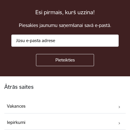
Esi pirmais, kurš uzzina!
Piesakies jaunumu saņemšanai savā e-pastā.
Kājene
Ātrās saites
Vakances
Iepirkumi