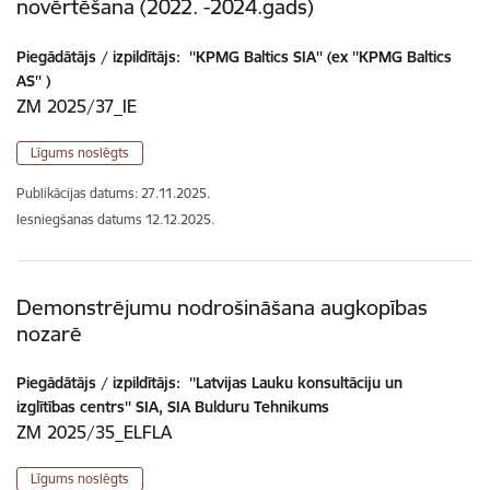
novērtēšana (2022. -2024.gads)
Piegādātājs / izpildītājs:
''KPMG Baltics SIA'' (ex ''KPMG Baltics
AS'' )
ZM 2025/37_IE
Līgums noslēgts
Publikācijas datums:
27.11.2025.
Iesniegšanas datums
12.12.2025.
Demonstrējumu nodrošināšana augkopības
nozarē
Piegādātājs / izpildītājs:
''Latvijas Lauku konsultāciju un
izglītības centrs'' SIA, SIA Bulduru Tehnikums
ZM 2025/35_ELFLA
Līgums noslēgts