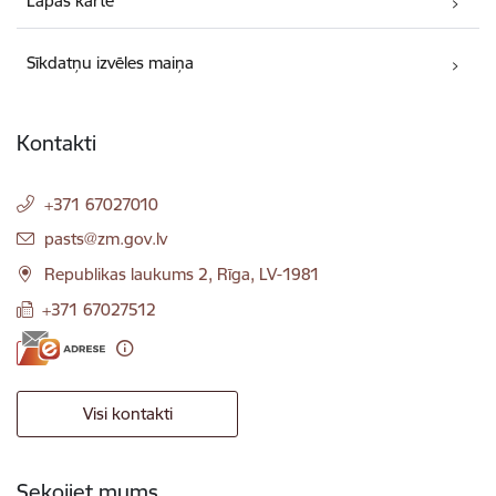
Lapas karte
Sīkdatņu izvēles maiņa
Kontakti
+371 67027010
E-pasts:
pasts@zm.gov.lv
Republikas laukums 2, Rīga, LV-1981
+371 67027512
Visi kontakti
Sekojiet mums