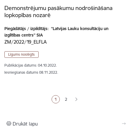
Demonstrējumu pasākumu nodrošināšana
lopkopības nozarē
Piegādātājs / izpildītājs:
''Latvijas Lauku konsultāciju un
izglītības centrs'' SIA
ZM/2022/19_ELFLA
Līgums noslēgts
Publikācijas datums:
04.10.2022.
Iesniegšanas datums
08.11.2022.
Lapošana
1
2
Pašreizējā lapa
Lapa
Drukāt lapu