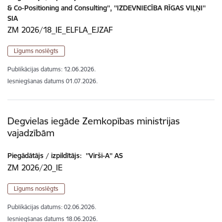
& Co-Positioning and Consulting'', ''IZDEVNIECĪBA RĪGAS VIĻŅI''
SIA
ZM 2026/18_IE_ELFLA_EJZAF
Līgums noslēgts
Publikācijas datums:
12.06.2026.
Iesniegšanas datums
01.07.2026.
Degvielas iegāde Zemkopības ministrijas
vajadzībām
Piegādātājs / izpildītājs:
''Virši-A'' AS
ZM 2026/20_IE
Līgums noslēgts
Publikācijas datums:
02.06.2026.
Iesniegšanas datums
18.06.2026.