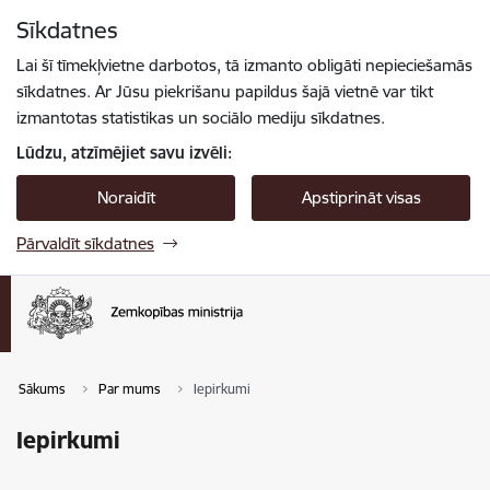
Pāriet uz lapas saturu
Sīkdatnes
Spied
lai meklētu
Enter
Lai šī tīmekļvietne darbotos, tā izmanto obligāti nepieciešamās
sīkdatnes. Ar Jūsu piekrišanu papildus šajā vietnē var tikt
izmantotas statistikas un sociālo mediju sīkdatnes.
Lūdzu, atzīmējiet savu izvēli:
Noraidīt
Apstiprināt visas
Pārvaldīt sīkdatnes
Sākums
Par mums
Iepirkumi
Iepirkumi