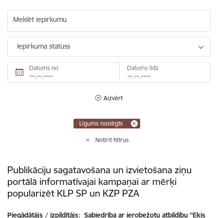
Meklēt iepirkumu
Iepirkuma statuss
Datums no
Datums līdz
Aizvērt
Līgums noslēgts
Notīrīt filtrus
Publikāciju sagatavošana un izvietošana ziņu
portālā informatīvajai kampaņai ar mērķi
popularizēt KLP SP un KZP PZA
Piegādātājs / izpildītājs:
Sabiedrība ar ierobežotu atbildību ''Ekis