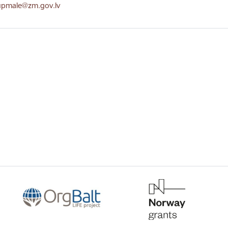
ts:
.upmale@zm.gov.lv