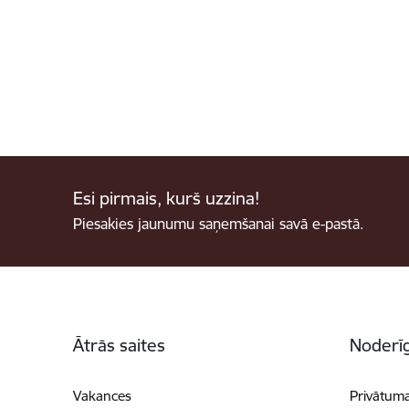
Esi pirmais, kurš uzzina!
Piesakies jaunumu saņemšanai savā e-pastā.
Kājene
Ātrās saites
Noderīg
Vakances
Privātuma