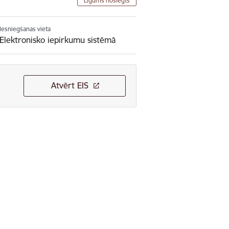
Līgums noslēgts
Iesniegšanas vieta
Elektronisko iepirkumu sistēmā
Atvērt EIS