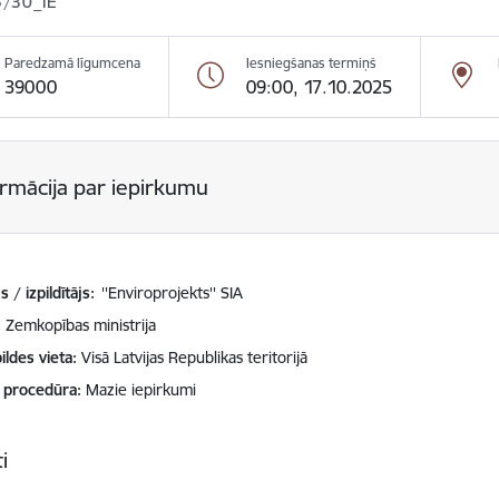
/30_IE
Paredzamā līgumcena
Iesniegšanas termiņš
39000
09:00, 17.10.2025
ormācija par iepirkumu
 / izpildītājs:
''Enviroprojekts'' SIA
Zemkopības ministrija
ildes vieta
Visā Latvijas Republikas teritorijā
 procedūra
Mazie iepirkumi
i