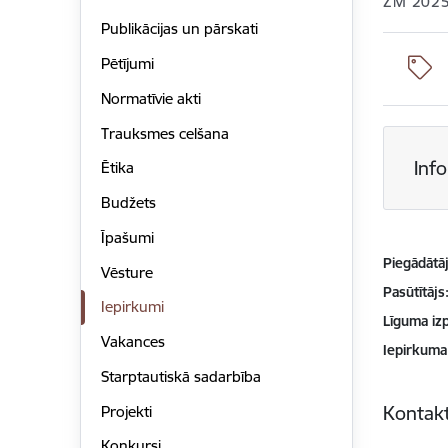
ZM 2025
Publikācijas un pārskati
Pētījumi
Normatīvie akti
Trauksmes celšana
Inf
Ētika
Budžets
Īpašumi
Piegādātājs
Vēsture
Pasūtītājs
Iepirkumi
Līguma izp
Vakances
Iepirkuma
Starptautiskā sadarbība
Kontakt
Projekti
Konkursi