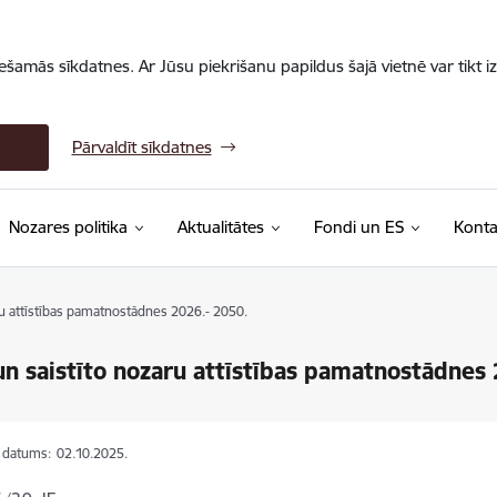
iešamās sīkdatnes. Ar Jūsu piekrišanu papildus šajā vietnē var tikt i
Pārvaldīt sīkdatnes
Nozares politika
Aktualitātes
Fondi un ES
Konta
u attīstības pamatnostādnes 2026.- 2050.
n saistīto nozaru attīstības pamatnostādnes
s datums:
02.10.2025.