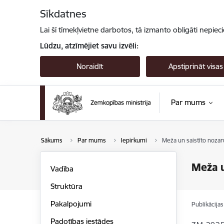
Pāriet uz lapas saturu
Sīkdatnes
Lai šī tīmekļvietne darbotos, tā izmanto obligāti nepiec
Lūdzu, atzīmējiet savu izvēli:
Noraidīt
Apstiprināt visas
Par mums
Sākums
Par mums
Iepirkumi
Meža un saistīto nozar
Meža u
Vadība
Struktūra
Pakalpojumi
Publikācija
Padotības iestādes