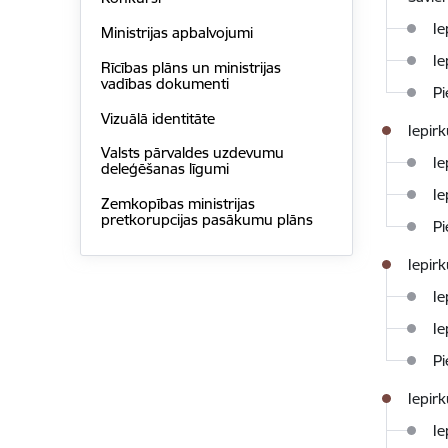
Ie
Ministrijas apbalvojumi
Ie
Rīcības plāns un ministrijas
vadības dokumenti
Pi
Vizuālā identitāte
Iepir
Valsts pārvaldes uzdevumu
Ie
deleģēšanas līgumi
Ie
Zemkopības ministrijas
pretkorupcijas pasākumu plāns
Pi
Iepir
Ie
Ie
Pi
Iepir
Ie