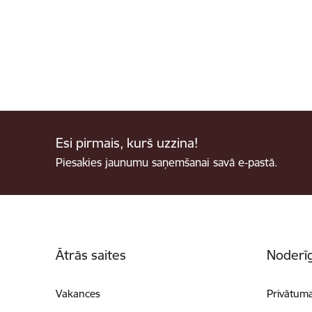
Esi pirmais, kurš uzzina!
Piesakies jaunumu saņemšanai savā e-pastā.
Kājene
Ātrās saites
Noderīg
Vakances
Privātuma