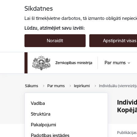
Pāriet uz lapas saturu
Sīkdatnes
Lai šī tīmekļvietne darbotos, tā izmanto obligāti nepiec
Lūdzu, atzīmējiet savu izvēli:
Noraidīt
Apstiprināt visas
Par mums
Sākums
Par mums
Iepirkumi
Individuālu (vienreizē
Indivi
Vadība
Kopējā
Struktūra
Pakalpojumi
Publikācija
Padotības iestādes