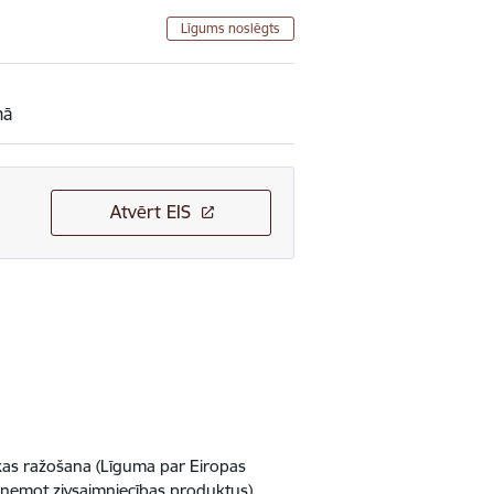
Līgums noslēgts
mā
Atvērt EIS
ikas ražošana (Līguma par Eiropas
zņemot zivsaimniecības produktus)