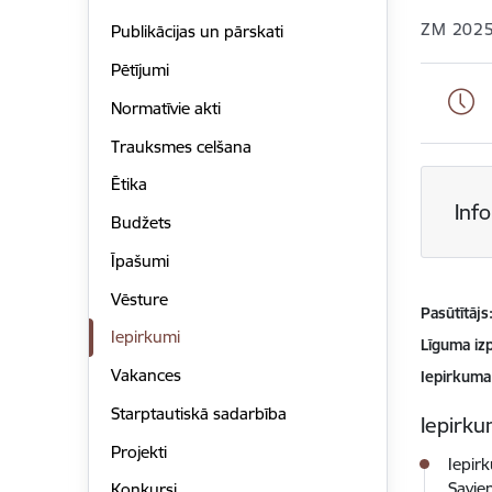
ZM 2025
Publikācijas un pārskati
Pētījumi
Normatīvie akti
Trauksmes celšana
Ētika
Inf
Budžets
Īpašumi
Vēsture
Pasūtītājs
Iepirkumi
Līguma izp
Vakances
Iepirkuma
Starptautiskā sadarbība
Iepirkum
Projekti
Iepir
Savie
Konkursi