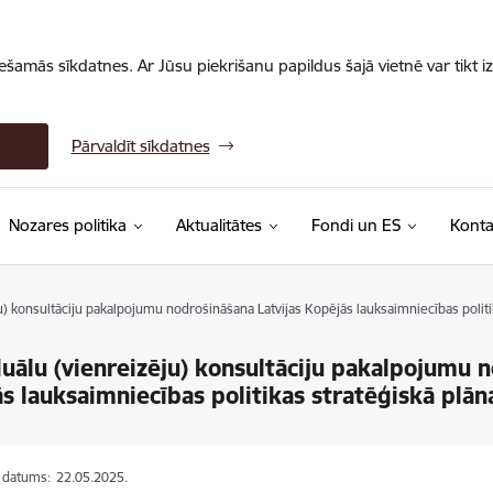
iešamās sīkdatnes. Ar Jūsu piekrišanu papildus šajā vietnē var tikt i
Pārvaldīt sīkdatnes
Nozares politika
Aktualitātes
Fondi un ES
Konta
ju) konsultāciju pakalpojumu nodrošināšana Latvijas Kopējās lauksaimniecības politi
duālu (vienreizēju) konsultāciju pakalpojumu 
s lauksaimniecības politikas stratēģiskā plān
s datums:
22.05.2025.