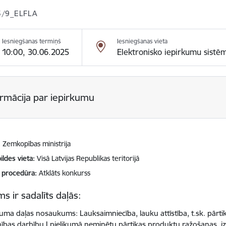
/9_ELFLA
Iesniegšanas termiņš
Iesniegšanas vieta
10:00, 30.06.2025
Elektronisko iepirkumu sistē
ormācija par iepirkumu
Zemkopības ministrija
ildes vieta
Visā Latvijas Republikas teritorijā
 procedūra
Atklāts konkurss
s ir sadalīts daļās:
kuma daļas nosaukums: Lauksaimniecība, lauku attīstība, t.sk. pārt
nības darbību I pielikumā neminētu pārtikas produktu ražošanas, i