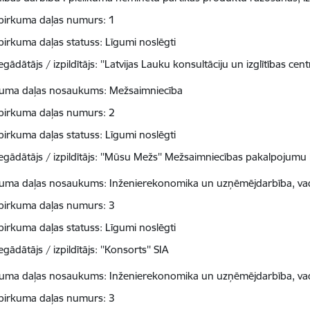
pirkuma daļas numurs: 1
pirkuma daļas statuss: Līgumi noslēgti
egādātājs / izpildītājs: ''Latvijas Lauku konsultāciju un izglītības centr
kuma daļas nosaukums: Mežsaimniecība
pirkuma daļas numurs: 2
pirkuma daļas statuss: Līgumi noslēgti
egādātājs / izpildītājs: ''Mūsu Mežs'' Mežsaimniecības pakalpojumu
kuma daļas nosaukums: Inženierekonomika un uzņēmējdarbība, va
pirkuma daļas numurs: 3
pirkuma daļas statuss: Līgumi noslēgti
egādātājs / izpildītājs: ''Konsorts'' SIA
kuma daļas nosaukums: Inženierekonomika un uzņēmējdarbība, va
pirkuma daļas numurs: 3