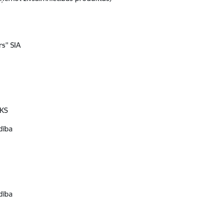
s'' SIA
 KS
dība
dība