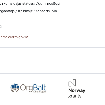
pirkuma daļas statuss: Līgumi noslēgti
egādātājs / izpildītājs: ''Konsorts'' SIA
i
ts:
.upmale@zm.gov.lv