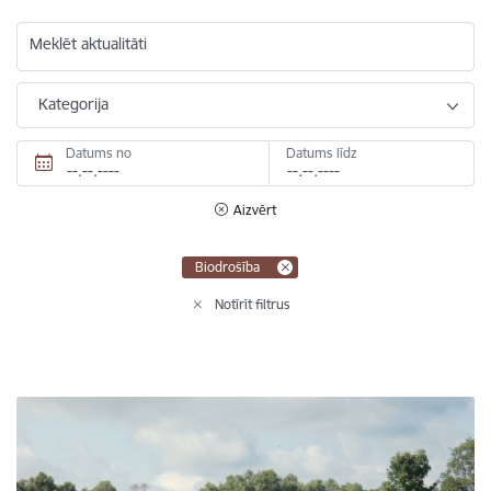
Meklēt aktualitāti
Kategorija
Datums no
Datums līdz
Aizvērt
Biodrošība
Notīrīt filtrus