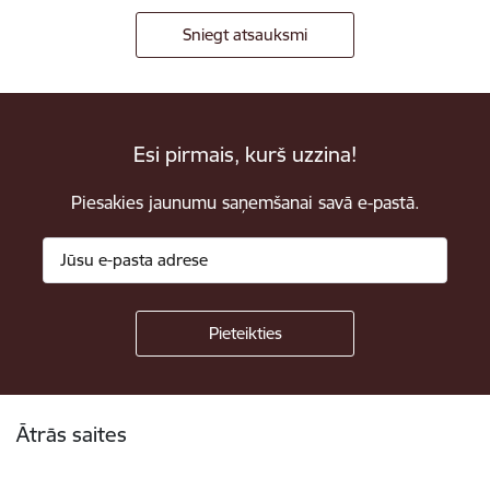
Sniegt atsauksmi
Esi pirmais, kurš uzzina!
Piesakies jaunumu saņemšanai savā e-pastā.
Kājene
Ātrās saites