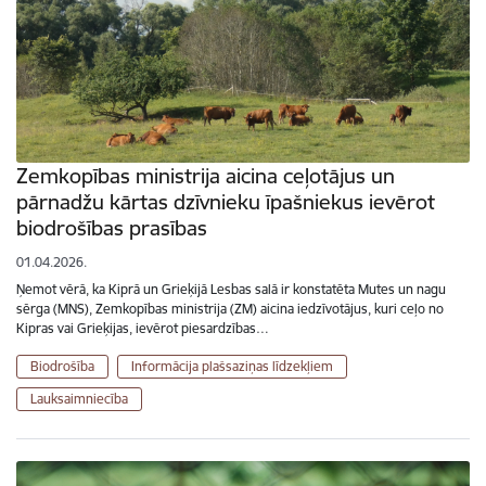
Zemkopības ministrija aicina ceļotājus un
pārnadžu kārtas dzīvnieku īpašniekus ievērot
biodrošības prasības
01.04.2026.
Ņemot vērā, ka Kiprā un Grieķijā Lesbas salā ir konstatēta Mutes un nagu
sērga (MNS), Zemkopības ministrija (ZM) aicina iedzīvotājus, kuri ceļo no
Kipras vai Grieķijas, ievērot piesardzības…
Biodrošība
Informācija plašsaziņas līdzekļiem
Lauksaimniecība