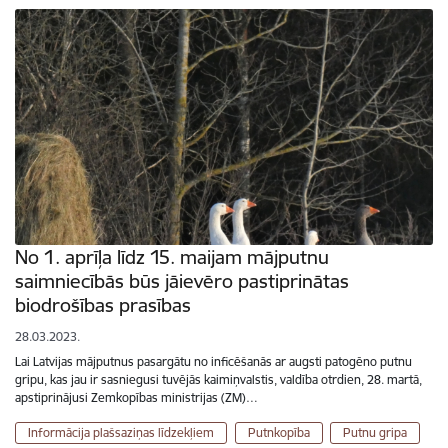
No 1. aprīļa līdz 15. maijam mājputnu
saimniecībās būs jāievēro pastiprinātas
biodrošības prasības
28.03.2023.
Lai Latvijas mājputnus pasargātu no inficēšanās ar augsti patogēno putnu
gripu, kas jau ir sasniegusi tuvējās kaimiņvalstis, valdība otrdien, 28. martā,
apstiprinājusi Zemkopības ministrijas (ZM)…
Informācija plašsaziņas līdzekļiem
Putnkopība
Putnu gripa