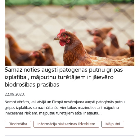
Samazinoties augsti patogēnās putnu gripas
izplatībai, mājputnu turētājiem ir jāievēro
biodrošības prasības
22.09.2023.
Ņemot vērā to, ka Latvijā un Eiropā novērojama augsti patogēnās putnu
gripas izplatības samazināšanās, vienlaikus mazinoties arī mājputnu
inficēšanās riskiem, mājputnu turētājiem atkal ir atļauts…
Biodrošība
Informācija plašsaziņas līdzekļiem
Mājputni