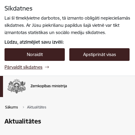
Pāriet uz lapas saturu
Sīkdatnes
Spied
lai meklētu
Enter
Lai šī tīmekļvietne darbotos, tā izmanto obligāti nepieciešamās
sīkdatnes. Ar Jūsu piekrišanu papildus šajā vietnē var tikt
izmantotas statistikas un sociālo mediju sīkdatnes.
Lūdzu, atzīmējiet savu izvēli:
Noraidīt
Apstiprināt visas
Pārvaldīt sīkdatnes
Sākums
Aktualitātes
Aktualitātes