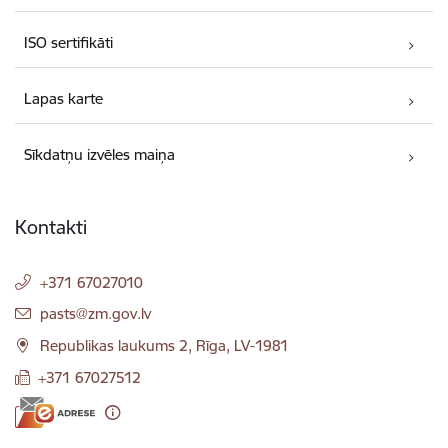
ISO sertifikāti
Lapas karte
Sīkdatņu izvēles maiņa
Kontakti
+371 67027010
E-pasts:
pasts@zm.gov.lv
Republikas laukums 2, Rīga, LV-1981
+371 67027512