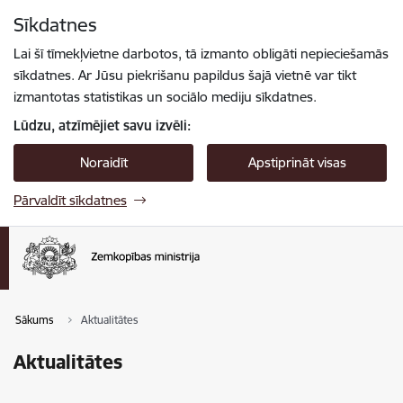
Pāriet uz lapas saturu
Sīkdatnes
Spied
lai meklētu
Enter
Lai šī tīmekļvietne darbotos, tā izmanto obligāti nepieciešamās
sīkdatnes. Ar Jūsu piekrišanu papildus šajā vietnē var tikt
izmantotas statistikas un sociālo mediju sīkdatnes.
Lūdzu, atzīmējiet savu izvēli:
Noraidīt
Apstiprināt visas
Pārvaldīt sīkdatnes
Sākums
Aktualitātes
Aktualitātes