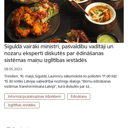
Siguldā vairāki ministri, pašvaldību vadītāji un
nozaru eksperti diskutēs par ēdināšanas
sistēmas maiņu izglītības iestādēs
08.05.2023.
Trešdien, 10. maijā, Siguldā, Laurenču sākumskolā no pulksten 11.00 līdz
15.30 notiks Latvijas sabiedrībai nozīmīgs dialogs “Bērnu ēdināšanas
sistēmas transformēšana Latvijā”, kurā diskutēs par šā…
Informācija plašsaziņas līdzekļiem
Ēdināšana
Izglītības iestādes