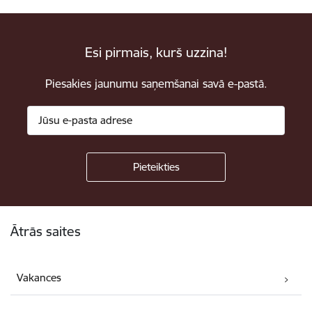
Esi pirmais, kurš uzzina!
Piesakies jaunumu saņemšanai savā e-pastā.
Kājene
Ātrās saites
Vakances