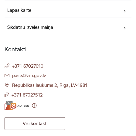
Lapas karte
Sīkdatņu izvēles maiņa
Kontakti
+371 67027010
E-pasts:
pasts@zm.gov.lv
Republikas laukums 2, Rīga, LV-1981
+371 67027512
Visi kontakti