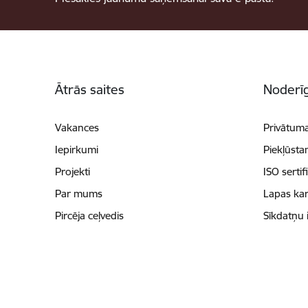
Kājene
Ātrās saites
Noderīg
Vakances
Privātuma
Iepirkumi
Piekļūsta
Projekti
ISO sertif
Par mums
Lapas kar
Pircēja ceļvedis
Sīkdatņu 