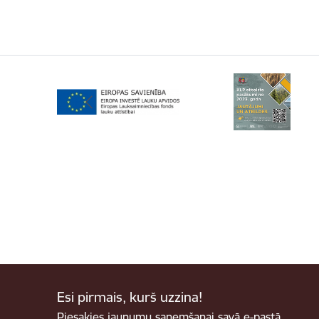
Esi pirmais, kurš uzzina!
Piesakies jaunumu saņemšanai savā e-pastā.