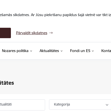
iešamās sīkdatnes. Ar Jūsu piekrišanu papildus šajā vietnē var tikt i
Pārvaldīt sīkdatnes
Nozares politika
Aktualitātes
Fondi un ES
Konta
itātes
ualitāti
Kategorija