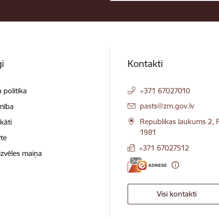
i
Kontakti
 politika
+371 67027010
E-pasts:
pasts@zm.gov.lv
mība
Republikas laukums 2, R
ikāti
1981
te
+371 67027512
izvēles maiņa
Visi kontakti