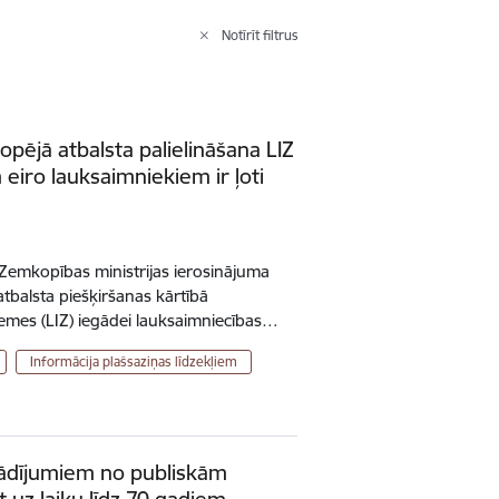
Notīrīt filtrus
pējā atbalsta palielināšana LIZ
 eiro lauksaimniekiem ir ļoti
c Zemkopības ministrijas ierosinājuma
atbalsta piešķiršanas kārtībā
emes (LIZ) iegādei lauksaimniecības…
Informācija plašsaziņas līdzekļiem
tādījumiem no publiskām
uz laiku līdz 70 gadiem