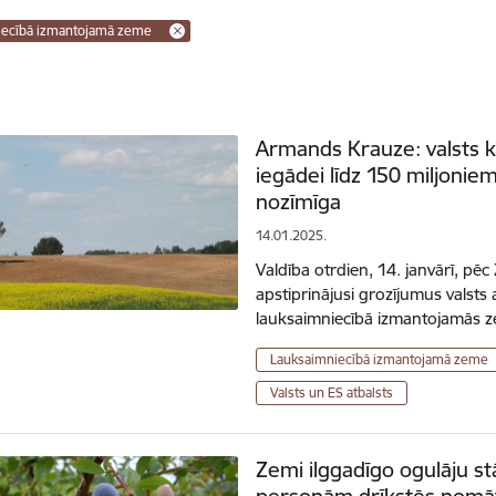
iecībā izmantojamā zeme
Armands Krauze: valsts ko
iegādei līdz 150 miljoniem
nozīmīga
14.01.2025.
Valdība otrdien, 14. janvārī, pē
apstiprinājusi grozījumus valsts 
lauksaimniecībā izmantojamās z
Lauksaimniecībā izmantojamā zeme
Valsts un ES atbalsts
Zemi ilggadīgo ogulāju s
personām drīkstēs nomāt 