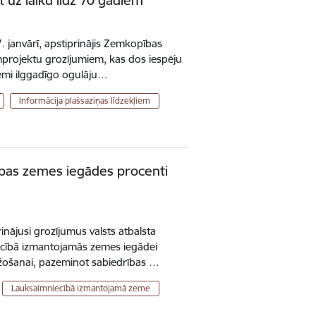
7. janvārī, apstiprinājis Zemkopības
umprojektu grozījumiem, kas dos iespēju
emi ilggadīgo ogulāju…
Informācija plašsaziņas līdzekļiem
ības zemes iegādes procenti
prinājusi grozījumus valsts atbalsta
ecībā izmantojamās zemes iegādei
ažošanai, pazeminot sabiedrības …
Lauksaimniecībā izmantojamā zeme