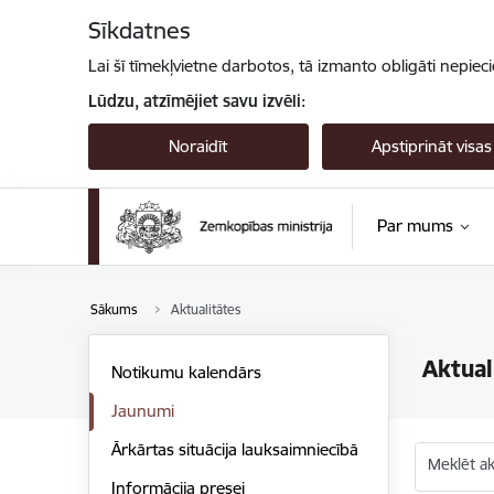
Pāriet uz lapas saturu
Sīkdatnes
Lai šī tīmekļvietne darbotos, tā izmanto obligāti nepiec
Lūdzu, atzīmējiet savu izvēli:
Noraidīt
Apstiprināt visas
Par mums
Sākums
Aktualitātes
Aktual
Notikumu kalendārs
Jaunumi
Ārkārtas situācija lauksaimniecībā
Meklēt akt
Informācija presei