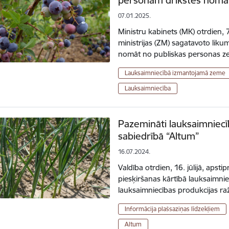
07.01.2025.
Ministru kabinets (MK) otrdien, 
ministrijas (ZM) sagatavoto lik
nomāt no publiskas personas z
Lauksaimniecībā izmantojamā zeme
Lauksaimniecība
Pazemināti lauksaimniec
sabiedrībā “Altum”
16.07.2024.
Valdība otrdien, 16. jūlijā, apsti
piesķiršanas kārtībā lauksaimni
lauksaimniecības produkcijas r
Informācija plašsaziņas līdzekļiem
Altum