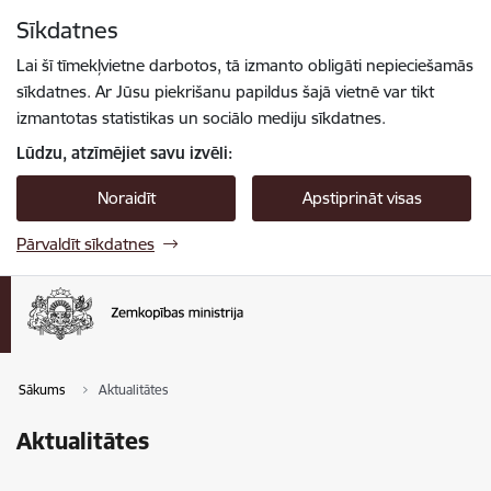
Pāriet uz lapas saturu
Sīkdatnes
Spied
lai meklētu
Enter
Lai šī tīmekļvietne darbotos, tā izmanto obligāti nepieciešamās
sīkdatnes. Ar Jūsu piekrišanu papildus šajā vietnē var tikt
izmantotas statistikas un sociālo mediju sīkdatnes.
Lūdzu, atzīmējiet savu izvēli:
Noraidīt
Apstiprināt visas
Pārvaldīt sīkdatnes
Sākums
Aktualitātes
Aktualitātes