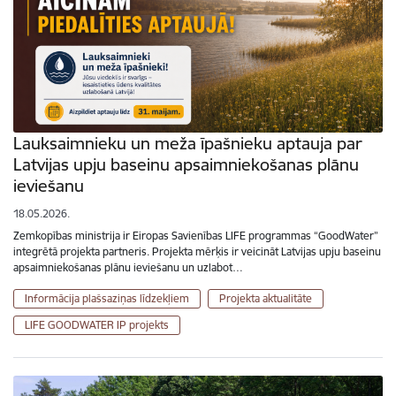
Lauksaimnieku un meža īpašnieku aptauja par
Latvijas upju baseinu apsaimniekošanas plānu
ieviešanu
18.05.2026.
Zemkopības ministrija ir Eiropas Savienības LIFE programmas “GoodWater”
integrētā projekta partneris. Projekta mērķis ir veicināt Latvijas upju baseinu
apsaimniekošanas plānu ieviešanu un uzlabot…
Informācija plašsaziņas līdzekļiem
Projekta aktualitāte
LIFE GOODWATER IP projekts