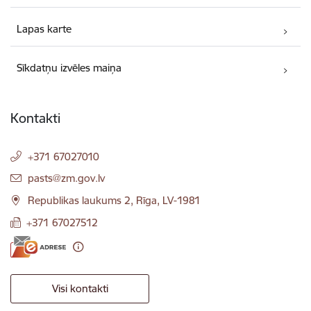
Lapas karte
Sīkdatņu izvēles maiņa
Kontakti
+371 67027010
E-pasts:
pasts@zm.gov.lv
Republikas laukums 2, Rīga, LV-1981
+371 67027512
Visi kontakti