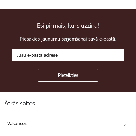
Esi pirmais, kurš uzzina!
Piesakies jaunumu saņemšanai savā e-pastā.
Kājene
Ātrās saites
Vakances