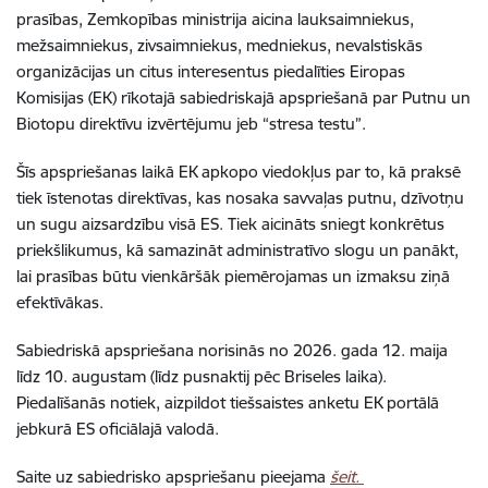
prasības, Zemkopības ministrija aicina lauksaimniekus,
mežsaimniekus, zivsaimniekus, medniekus, nevalstiskās
organizācijas un citus interesentus piedalīties Eiropas
Komisijas (EK) rīkotajā sabiedriskajā apspriešanā par Putnu un
Biotopu direktīvu izvērtējumu jeb “stresa testu”.
Šīs apspriešanas laikā EK apkopo viedokļus par to, kā praksē
tiek īstenotas direktīvas, kas nosaka savvaļas putnu, dzīvotņu
un sugu aizsardzību visā ES. Tiek aicināts sniegt konkrētus
priekšlikumus, kā samazināt administratīvo slogu un panākt,
lai prasības būtu vienkāršāk piemērojamas un izmaksu ziņā
efektīvākas.
Sabiedriskā apspriešana norisinās no 2026. gada 12. maija
līdz 10. augustam (līdz pusnaktij pēc Briseles laika).
Piedalīšanās notiek, aizpildot tiešsaistes anketu EK portālā
jebkurā ES oficiālajā valodā.
Saite uz sabiedrisko apspriešanu pieejama
šeit.