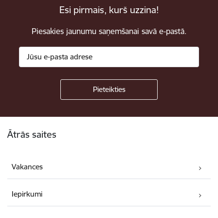
Esi pirmais, kurš uzzina!
Piesakies jaunumu saņemšanai savā e-pastā.
Kājene
Ātrās saites
Vakances
Iepirkumi