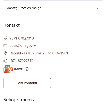
Sīkdatņu izvēles maiņa
Kontakti
+371 67027010
E-pasts:
pasts@zm.gov.lv
Republikas laukums 2, Rīga, LV-1981
+371 67027512
Visi kontakti
Sekojiet mums