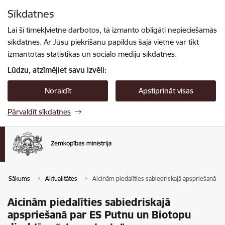
Pāriet uz lapas saturu
Sīkdatnes
Spied
lai meklētu
Enter
Lai šī tīmekļvietne darbotos, tā izmanto obligāti nepieciešamās
sīkdatnes. Ar Jūsu piekrišanu papildus šajā vietnē var tikt
izmantotas statistikas un sociālo mediju sīkdatnes.
Lūdzu, atzīmējiet savu izvēli:
Noraidīt
Apstiprināt visas
Pārvaldīt sīkdatnes
Sākums
Aktualitātes
Aicinām piedalīties sabiedriskajā apspriešanā pa
Aicinām piedalīties sabiedriskajā
apspriešanā par ES Putnu un Biotopu