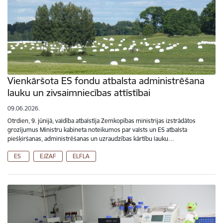
Vienkāršota ES fondu atbalsta administrēšana
lauku un zivsaimniecības attīstībai
09.06.2026.
Otrdien, 9. jūnijā, valdība atbalstīja Zemkopības ministrijas izstrādātos
grozījumus Ministru kabineta noteikumos par valsts un ES atbalsta
piešķiršanas, administrēšanas un uzraudzības kārtību lauku…
ES
EJZAF
ELFLA