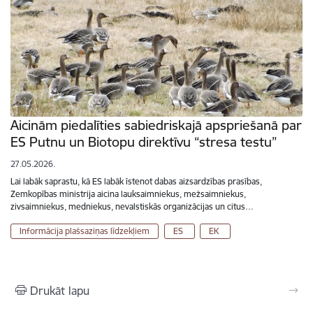
Aicinām piedalīties sabiedriskajā apspriešanā par
ES Putnu un Biotopu direktīvu “stresa testu”
27.05.2026.
Lai labāk saprastu, kā ES labāk īstenot dabas aizsardzības prasības,
Zemkopības ministrija aicina lauksaimniekus, mežsaimniekus,
zivsaimniekus, medniekus, nevalstiskās organizācijas un citus…
Informācija plašsaziņas līdzekļiem
ES
EK
Drukāt lapu