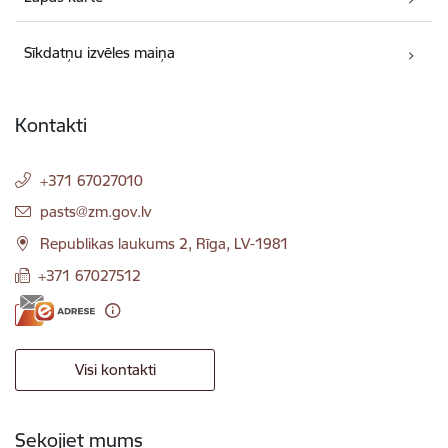
Sīkdatņu izvēles maiņa
Kontakti
+371 67027010
E-pasts:
pasts@zm.gov.lv
Republikas laukums 2, Rīga, LV-1981
+371 67027512
Visi kontakti
Sekojiet mums