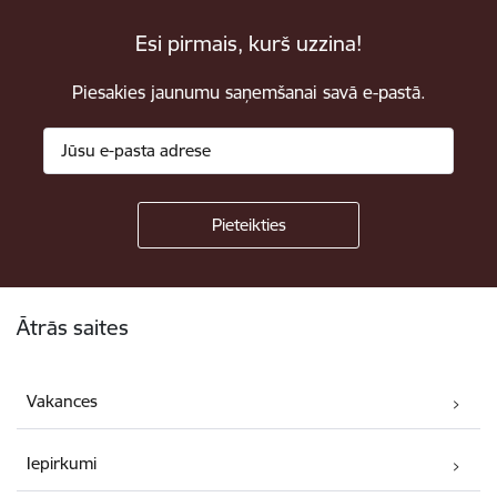
Esi pirmais, kurš uzzina!
Piesakies jaunumu saņemšanai savā e-pastā.
Kājene
Ātrās saites
Vakances
Iepirkumi