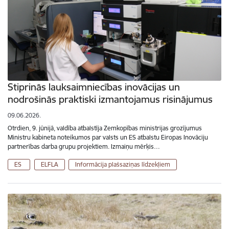
Stiprinās lauksaimniecības inovācijas un
nodrošinās praktiski izmantojamus risinājumus
09.06.2026.
Otrdien, 9. jūnijā, valdība atbalstīja Zemkopības ministrijas grozījumus
Ministru kabineta noteikumos par valsts un ES atbalstu Eiropas Inovāciju
partnerības darba grupu projektiem. Izmaiņu mērķis…
ES
ELFLA
Informācija plašsaziņas līdzekļiem