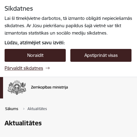
Pāriet uz lapas saturu
Sīkdatnes
Spied
lai meklētu
Enter
Lai šī tīmekļvietne darbotos, tā izmanto obligāti nepieciešamās
sīkdatnes. Ar Jūsu piekrišanu papildus šajā vietnē var tikt
izmantotas statistikas un sociālo mediju sīkdatnes.
Lūdzu, atzīmējiet savu izvēli:
Noraidīt
Apstiprināt visas
Pārvaldīt sīkdatnes
Sākums
Aktualitātes
Aktualitātes