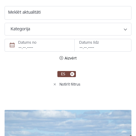
Meklēt aktualitāti
Kategorija
Datums no
Datums līdz
Aizvērt
ES
Notīrīt filtrus