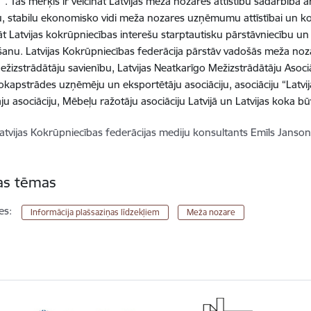
”. Tās mērķis ir veicināt Latvijas meža nozares attīstību sadarbībā a
gu, stabilu ekonomisko vidi meža nozares uzņēmumu attīstībai un k
t Latvijas kokrūpniecības interešu starptautisku pārstāvniecību un 
anu. Latvijas Kokrūpniecības federācija pārstāv vadošās meža nozar
Mežizstrādātāju savienību, Latvijas Neatkarīgo Mežizstrādātāju Asociā
Kokapstrādes uzņēmēju un eksportētāju asociāciju, asociāciju “Latvij
ju asociāciju, Mēbeļu ražotāju asociāciju Latvijā un Latvijas koka bū
atvijas Kokrūpniecības federācijas mediju konsultants Emīls Janso
tas tēmas
es:
Informācija plašsaziņas līdzekļiem
Meža nozare