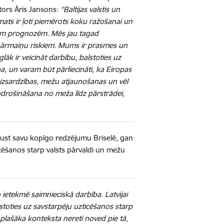
tors Āris Jansons:
“Baltijas valstis un
ats ir ļoti piemērots koku ražošanai un
jām prognozēm. Mēs jau tagad
pārmaiņu riskiem. Mums ir prasmes un
āk ir veicināt darbību, balstoties uz
a, un varam būt pārliecināti, ka Eiropas
es aizsardzības, mežu atjaunošanas un vēl
drošināšana no meža līdz pārstrādei,
ust savu kopīgo redzējumu Briselē, gan
zticēšanos starp valsts pārvaldi un mežu
o ietekmē saimnieciskā darbība. Latvijai
stoties uz savstarpēju uzticēšanos starp
 plašāka konteksta nereti noved pie tā,