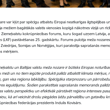
re var kļūt par spēcīgu atbalstu Eiropai neatkarīgas ilgtspējības u
 ja mežiem bagātākās valstis vienosies kopīgā nākotnes vīzijā un rīcī
s Ziemeļvalstu kokrūpniecības forums, kuru šogad uzņem Latvija, a
as (LKF) pastāvēšanas 25. gadskārtu. Forums pulcēja meža nozares p
, Zviedrijas, Somijas un Norvēģijas, kuri parakstīja saprašanās m
as mērķiem
.
eļvalstu un Baltijas valstu meža nozare ir būtisks Eiropas noturīb
meži un no tiem iegūtie produkti palīdz atbalstīt klimata mērķus, 
s, gan visa reģiona labklājību. Spēcīgāka starpnozaru un pārrobežu 
res ieguldījumu. Šodien parakstītais saprašanās memorands palīdz
jas valstu perspektīvu un efektīvāk pārstāvēt reģiona intereses pa
ņu, kā arī veicināt drošu piegādes ķēžu pārvaldību un gatavību krī
pniecības federācijas prezidents Indulis Kovisārs.