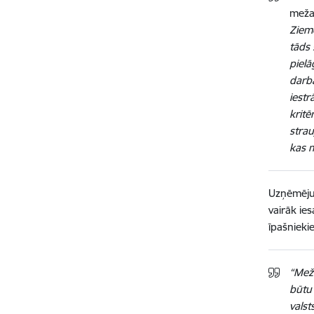
meža
Zieme
tāds
piel
darba
iestr
kritē
stra
kas m
Uzņēmēju 
vairāk ies
īpašnieki
“Meža
būtu 
valst