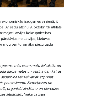
n ekonomiskās izaugsmes virzienā, it
bā. Ar šādu atziņu 9. oktobrī tik atklāts
tzīmējot Latvijas Kokrūpniecības
ārstāvjus no Latvijas, Lietuvas,
emorandu
par turpmāko piecu gadu
as posms: mēs esam mežu lielvalstis, un
rada darba vietas un veicina gan katras
sadarbība var vēl vairāk stiprināt
ēs paust vienotu Ziemeļvalstu un
saulē, organizēt zināšanu un pieredzes
zes situācijām,”
saka Latvijas