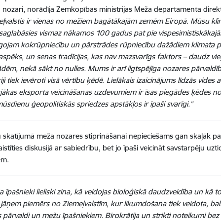
 nozari, norādīja Zemkopības ministrijas Meža departamenta direk
ļvalstis ir vienas no mežiem bagātākajām zemēm Eiropā. Mūsu klim
 saglabāsies vismaz nākamos 100 gadus pat pie vispesimistiskāka
āgojam kokrūpniecību un pārstrādes rūpniecību dažādiem klimata 
spēks, un senas tradīcijas, kas nav mazsvarīgs faktors – daudz viegl
ādēm, nekā sākt no nulles. Mums ir arī ilgtspējīga nozares pārvaldīb
riji tiek ievēroti visā vērtību ķēdē. Lielākais izaicinājums līdzās vid
ujākas eksporta veicināšanas uzdevumiem ir īsas piegādes ķēdes no
ūsdienu ģeopolitiskās spriedzes apstākļos ir īpaši svarīgi.”
skatījumā meža nozares stiprināšanai nepieciešams gan skaļāk pa
aistīties diskusijā ar sabiedrību, bet jo īpaši veicināt savstarpēju u
em.
 īpašnieki lieliski zina, kā veidojas bioloģiskā daudzveidība un kā t
jāņem piemērs no Ziemeļvalstīm, kur likumdošana tiek veidota, bal
s pārvaldi un mežu īpašniekiem. Birokrātija un strikti noteikumi bez