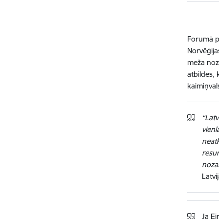
Forumā pi
Norvēģija
meža noza
atbildes,
kaimiņval
“Latv
vienl
neatk
resur
nozar
Latv
Ja Ei