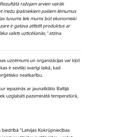
 Rezultātā ražojam arvien vairāk
jot mežu īpašniekiem pašiem lēmumus
vijas tuvums liek mums būt ekonomiski
zare ir gatava attīstīt produktus ar
lāka valsts uzticēšanās,”
atzina
ības uzņēmumi un organizācijas var kļūt
s ir sevišķi svarīgi laikā, kad
erģētisko neatkarību.
r iepazinās ar jaunatklāto Baltijā
tiek uzglabāti pazeminātā temperatūrā,
biedrībā “Latvijas Kokrūpniecības