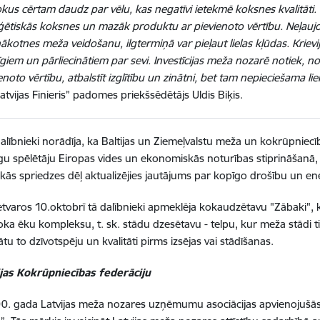
kus cērtam daudz par vēlu, kas negatīvi ietekmē koksnes kvalitāti.
ģētiskās koksnes un mazāk produktu ar pievienoto vērtību. Neļau
ākotnes meža veidošanu, ilgtermiņā var pieļaut lielas kļūdas. Krie
giem un pārliecinātiem par sevi. Investīcijas meža nozarē notiek, no
enoto vērtību, atbalstīt izglītību un zinātni, bet tam nepieciešama lie
atvijas Finieris” padomes priekšsēdētājs Uldis Biķis.
lībnieki norādīja, ka Baltijas un Ziemeļvalstu meža un kokrūpniec
gu spēlētāju Eiropas vides un ekonomiskās noturības stiprināšanā, ka
skās spriedzes dēļ aktualizējies jautājums par kopīgo drošību un en
tvaros 10.oktobrī tā dalībnieki apmeklēja kokaudzētavu "Zābaki", ku
oka ēku kompleksu, t. sk. stādu dzesētavu - telpu, kur meža stādi 
ātu to dzīvotspēju un kvalitāti pirms izsējas vai stādīšanas.
ijas Kokrūpniecības federāciju
. gada Latvijas meža nozares uzņēmumu asociācijas apvienojušās 