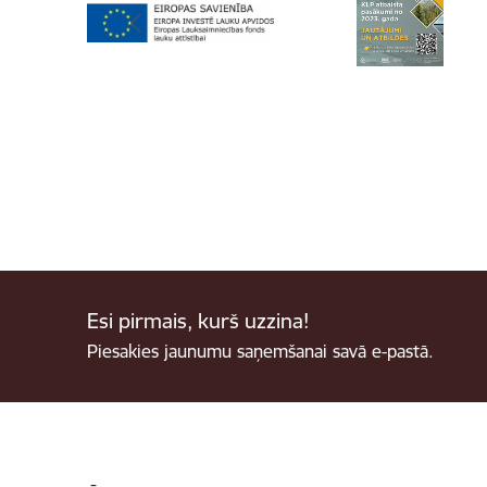
Esi pirmais, kurš uzzina!
Piesakies jaunumu saņemšanai savā e-pastā.
Kājene