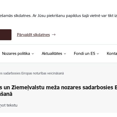
iešamās sīkdatnes. Ar Jūsu piekrišanu papildus šajā vietnē var tikt i
Pārvaldīt sīkdatnes
Nozares politika
Aktualitātes
Fondi un ES
Konta
es sadarbosies Eiropas noturības veicināšanā
as un Ziemeļvalstu meža nozares sadarbosies 
āšanā
ņot tekstu