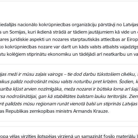
edalījās nacionālo kokrūpniecības organizāciju pārstāvji no Latvijas, 
s un Somijas, kuri ikdienā strādā ar tādiem jautājumiem kā vide un 
res juridiskie aspekti un nozares starptautiskās attiecības ar Eiro
 ko kokrūpniecības nozare var darīt un kāds valsts atbalsts vajadzīgs
stu kolēģiem stiprinātu ekonomiku un tādējādi arī neatkarību un val
ijas meži ir mūsu zaļais vairogs – tie dod darbu tūkstošiem cilvēku
aikus palīdz nodrošināt mūsu valsts noturību pret krīzēm. Šodien,
arība kļūst arvien nozīmīgāka, meža nozarei ir būtiska loma arī ša
sa nodrošinātājai, gan kā stabilitātes balstam lauku teritorijās. Zi
ē palīdzēs mūsu reģionam runāt vienotā balsī un stiprinās Latvijas p
ijas Republikas zemkopības ministrs
Armands Krauze.
ropa vēlas virzīties ilgtspējas virzienā un samazināt fosilo materiāl