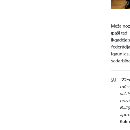
Meža noza
īpaši tad,
ikgadējai
federācij
Igaunijas
sadarbīb
“Ziem
mūsu 
valst
noza
Balti
apmai
Kokrū