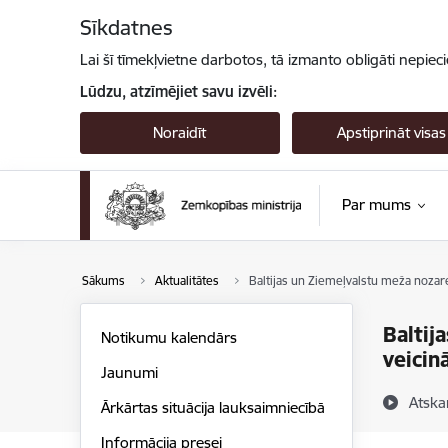
Pāriet uz lapas saturu
Sīkdatnes
Lai šī tīmekļvietne darbotos, tā izmanto obligāti nepiec
Lūdzu, atzīmējiet savu izvēli:
Noraidīt
Apstiprināt visas
Par mums
Sākums
Aktualitātes
Baltijas un Ziemeļvalstu meža nozar
Baltij
Notikumu kalendārs
veicin
Jaunumi
Atska
Ārkārtas situācija lauksaimniecībā
Informācija presei