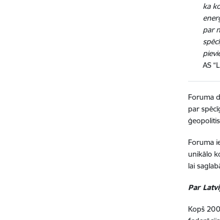
ka ko
ener
par n
spēcī
pievi
AS “L
Foruma da
par spēcī
ģeopoliti
Foruma ie
unikālo k
lai saglab
Par Latv
Kopš 2000