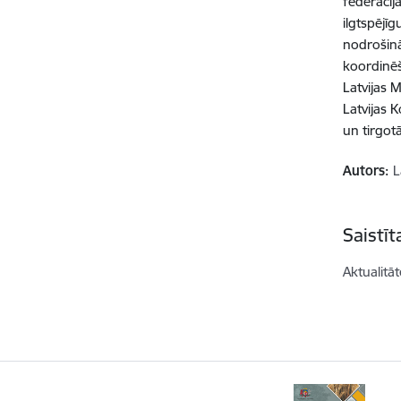
federācija
ilgtspējī
nodrošinā
koordinēš
Latvijas 
Latvijas 
un tirgotā
Autors:
L
Saistī
Aktualitāt