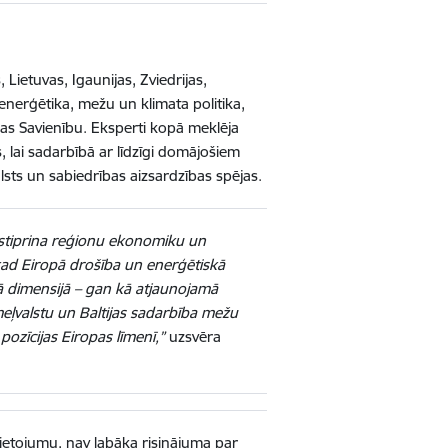
Lietuvas, Igaunijas, Zviedrijas,
enerģētika, mežu un klimata politika,
pas Savienību. Eksperti kopā meklēja
, lai sadarbībā ar līdzīgi domājošiem
sts un sabiedrības aizsardzības spējas.
, stiprina reģionu ekonomiku un
 kad Eiropā drošība un enerģētiskā
jā dimensijā – gan kā atjaunojamā
emeļvalstu un Baltijas sadarbība mežu
ozīcijas Eiropas līmenī,”
uzsvēra
u lietojumu, nav labāka risinājuma par