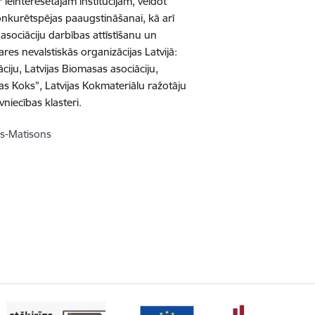
r ieinteresētajām institūcijām, veidot
onkurētspējas paaugstināšanai, kā arī
asociāciju darbības attīstīšanu un
es nevalstiskās organizācijas Latvijā:
ciju, Latvijas Biomasas asociāciju,
as Koks”, Latvijas Kokmateriālu ražotāju
vniecības klasteri.
ns-Matisons