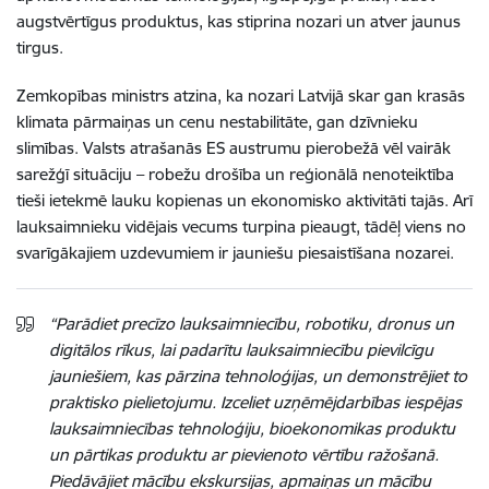
augstvērtīgus produktus, kas stiprina nozari un atver jaunus
tirgus.
Zemkopības ministrs atzina, ka nozari Latvijā skar gan krasās
klimata pārmaiņas un cenu nestabilitāte, gan dzīvnieku
slimības. Valsts atrašanās ES austrumu pierobežā vēl vairāk
sarežģī situāciju – robežu drošība un reģionālā nenoteiktība
tieši ietekmē lauku kopienas un ekonomisko aktivitāti tajās. Arī
lauksaimnieku vidējais vecums turpina pieaugt, tādēļ viens no
svarīgākajiem uzdevumiem ir jauniešu piesaistīšana nozarei.
“Parādiet precīzo lauksaimniecību, robotiku, dronus un
digitālos rīkus, lai padarītu lauksaimniecību pievilcīgu
jauniešiem, kas pārzina tehnoloģijas, un demonstrējiet to
praktisko pielietojumu. Izceliet uzņēmējdarbības iespējas
lauksaimniecības tehnoloģiju, bioekonomikas produktu
un pārtikas produktu ar pievienoto vērtību ražošanā.
Piedāvājiet mācību ekskursijas, apmaiņas un mācību