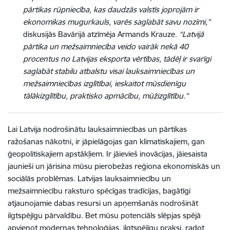
pārtikas rūpniecība, kas daudzās valstīs joprojām ir
ekonomikas mugurkauls, varēs saglabāt savu nozīmi,”
diskusijās Bavārijā atzīmēja Armands Krauze.
“Latvijā
pārtika un mežsaimniecība veido vairāk nekā 40
procentus no Latvijas eksporta vērtības, tādēļ ir svarīgi
saglabāt stabilu atbalstu visai lauksaimniecības un
mežsaimniecības izglītībai, ieskaitot mūsdienīgu
tālākizglītību, praktisko apmācību, mūžizglītību.”
Lai Latvija nodrošinātu lauksaimniecības un pārtikas
ražošanas nākotni, ir jāpielāgojas gan klimatiskajiem, gan
ģeopolitiskajiem apstākļiem. Ir jāievieš inovācijas, jāiesaista
jaunieši un jārisina mūsu pierobežas reģiona ekonomiskās un
sociālās problēmas. Latvijas lauksaimniecību un
mežsaimniecību raksturo spēcīgas tradīcijas, bagātīgi
atjaunojamie dabas resursi un apņemšanās nodrošināt
ilgtspējīgu pārvaldību. Bet mūsu potenciāls slēpjas spējā
apvienot modernas tehnoloģijas, ilgtspējīgu praksi, radot