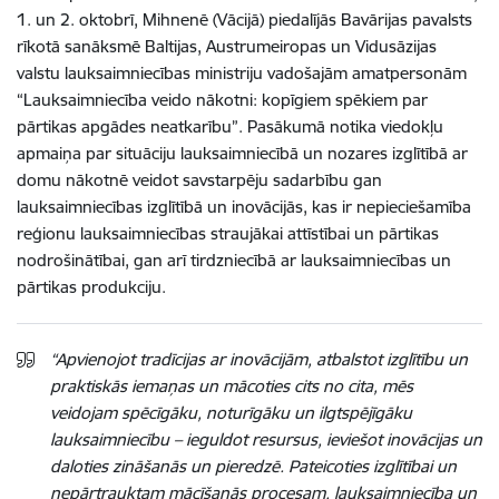
1. un 2. oktobrī, Mihnenē (Vācijā) piedalījās Bavārijas pavalsts
rīkotā sanāksmē Baltijas, Austrumeiropas un Vidusāzijas
valstu lauksaimniecības ministriju vadošajām amatpersonām
“Lauksaimniecība veido nākotni: kopīgiem spēkiem par
pārtikas apgādes neatkarību”. Pasākumā notika viedokļu
apmaiņa par situāciju lauksaimniecībā un nozares izglītībā ar
domu nākotnē veidot savstarpēju sadarbību gan
lauksaimniecības izglītībā un inovācijās, kas ir nepieciešamība
reģionu lauksaimniecības straujākai attīstībai un pārtikas
nodrošinātībai, gan arī tirdzniecībā ar lauksaimniecības un
pārtikas produkciju.
“Apvienojot tradīcijas ar inovācijām, atbalstot izglītību un
praktiskās iemaņas un mācoties cits no cita, mēs
veidojam spēcīgāku, noturīgāku un ilgtspējīgāku
lauksaimniecību – ieguldot resursus, ieviešot inovācijas un
daloties zināšanās un pieredzē. Pateicoties izglītībai un
nepārtrauktam mācīšanās procesam, lauksaimniecība un