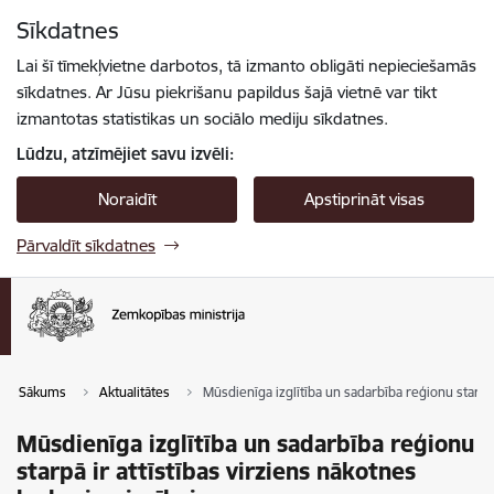
Pāriet uz lapas saturu
Sīkdatnes
Spied
lai meklētu
Enter
Lai šī tīmekļvietne darbotos, tā izmanto obligāti nepieciešamās
sīkdatnes. Ar Jūsu piekrišanu papildus šajā vietnē var tikt
izmantotas statistikas un sociālo mediju sīkdatnes.
Lūdzu, atzīmējiet savu izvēli:
Noraidīt
Apstiprināt visas
Pārvaldīt sīkdatnes
Sākums
Aktualitātes
Mūsdienīga izglītība un sadarbība reģionu starpā 
Mūsdienīga izglītība un sadarbība reģionu
starpā ir attīstības virziens nākotnes