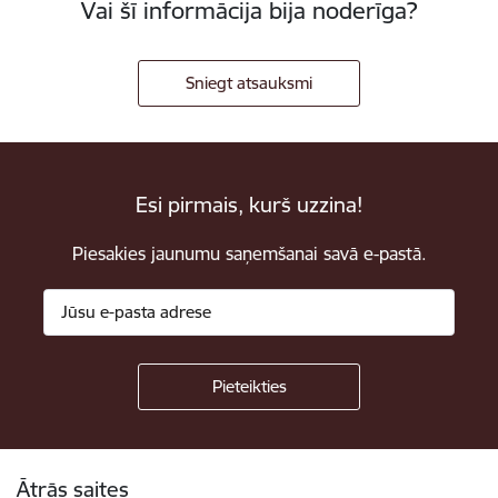
Vai šī informācija bija noderīga?
Sniegt atsauksmi
Esi pirmais, kurš uzzina!
Piesakies jaunumu saņemšanai savā e-pastā.
Kājene
Ātrās saites