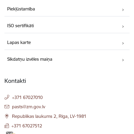
Piekļūstamība
ISO sertifikāti
Lapas karte
Sīkdatņu izvēles maiņa
Kontakti
+371 67027010
E-pasts:
pasts@zm.gov.lv
Republikas laukums 2, Rīga, LV-1981
+371 67027512