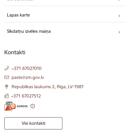
Lapas karte
Sīkdatņu izvēles maiņa
Kontakti
+371 67027010
E-pasts:
pasts@zm.gov.lv
Republikas laukums 2, Rīga, LV-1981
+371 67027512
Visi kontakti