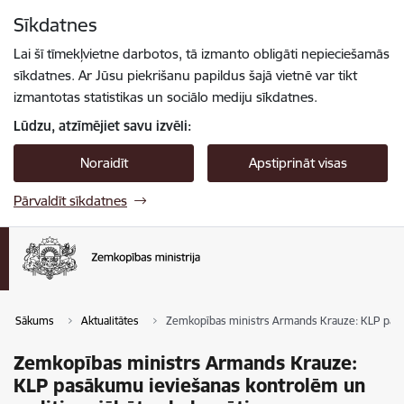
Pāriet uz lapas saturu
Sīkdatnes
Spied
lai meklētu
Enter
Lai šī tīmekļvietne darbotos, tā izmanto obligāti nepieciešamās
sīkdatnes. Ar Jūsu piekrišanu papildus šajā vietnē var tikt
izmantotas statistikas un sociālo mediju sīkdatnes.
Lūdzu, atzīmējiet savu izvēli:
Noraidīt
Apstiprināt visas
Pārvaldīt sīkdatnes
Sākums
Aktualitātes
Zemkopības ministrs Armands Krauze: KLP pasāk
Zemkopības ministrs Armands Krauze:
KLP pasākumu ieviešanas kontrolēm un