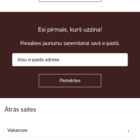
Esi pirmais, kurš uzzina!
Piesakies jaunumu saņemšanai savā e-pastā.
Kājene
Ātrās saites
Vakances