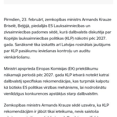
Pirmdien, 23. februārī, zemkopības ministrs Armands Krauze
Briselē, Beļģijā, piedalījās ES Lauksaimniecības un
zivsaimniecības padomes sēdē, kurā dalībvalstis diskutēja par
Kopējās lauksaimniecības politikas (KLP) nākotni pēc 2027.
gada. Sanāksmē tika izskatīts arī Latvijas rosinātais jautājums
par
KLP pasākumu ieviešanas kontroļu un auditu
vienkāršošanu.
Ministri apsprieda Eiropas Komisijas (EK) priekšlikumu
nākamajā periodā pēc 2027. gada KLP ietvarā noteikt katrai
dalībvalstij specifiskas rekomendācijas, kas turpmāk kalpotu
kā būtisks ES politikas virzības mehānisms, lai nodrošinātu
vienlīdzīgus konkurences apstākļus starp dalībvalstīm.
Zemkopības ministrs Armands Krauze sēdē uzsvēra, ka KLP
rekomendācijām ir jābūt tikai ieteikuma, nevis saistoša