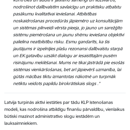
nodrošinot dalībvalstīm savlaicīgu un praktisku atbalstu
pasākumu kvalitatīvai ieviešanai. Atbilstības
noskaidrošanas procedūrās jāpiemēro uz konsultācijām
un sistēmas pilnveidi vērsta pieeja, jo jauno un sarežģīto
sistēmu piemērošana un jaunu shēmu ieviešana objektīvi
palielina neatbilstību risku. Esmu gandarīts, ka šis
jautājums ir izpelnījies plašu rezonansi dalībvalstu starpā
un EK gatavību uzsākt dialogu ar iesaistītajām pusēm
risinājumu meklēšanai. Mums ne tikai jāstrādā pie esošās
sistēmas vienkāršošanas, bet arī jāpievērš uzmanība, lai
gūtās mācības tiktu izmantotas nākotnē un turpmāk
netiktu veidots papildu birokrātiskais slogs .”
Latvija turpinās aktīvi iestāties par tādu KLP īstenošanas
modeli, kas nodrošina atbildīgu finanšu pārvaldību, vienlaikus
būtiski mazinot administratīvo slogu iestādēm un
lauksaimniekiem.