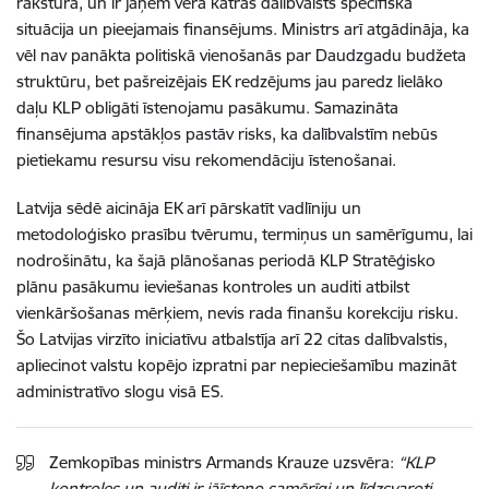
rakstura, un ir jāņem vērā katras dalībvalsts specifiskā
situācija un pieejamais finansējums. Ministrs arī atgādināja, ka
vēl nav panākta politiskā vienošanās par Daudzgadu budžeta
struktūru, bet pašreizējais EK redzējums jau paredz lielāko
daļu KLP obligāti īstenojamu pasākumu. Samazināta
finansējuma apstākļos pastāv risks, ka dalībvalstīm nebūs
pietiekamu resursu visu rekomendāciju īstenošanai.
Latvija sēdē aicināja EK arī pārskatīt vadlīniju un
metodoloģisko prasību tvērumu, termiņus un samērīgumu, lai
nodrošinātu, ka šajā plānošanas periodā KLP Stratēģisko
plānu pasākumu ieviešanas kontroles un auditi atbilst
vienkāršošanas mērķiem, nevis rada finanšu korekciju risku.
Šo Latvijas virzīto iniciatīvu atbalstīja arī 22 citas dalībvalstis,
apliecinot valstu kopējo izpratni par nepieciešamību mazināt
administratīvo slogu visā ES.
Zemkopības ministrs Armands Krauze uzsvēra:
“KLP
kontroles un auditi ir jāīsteno samērīgi un līdzsvaroti,