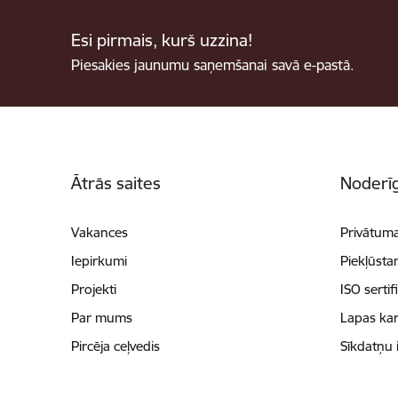
Esi pirmais, kurš uzzina!
Piesakies jaunumu saņemšanai savā e-pastā.
Kājene
Ātrās saites
Noderīg
Vakances
Privātuma
Iepirkumi
Piekļūsta
Projekti
ISO sertif
Par mums
Lapas kar
Pircēja ceļvedis
Sīkdatņu 