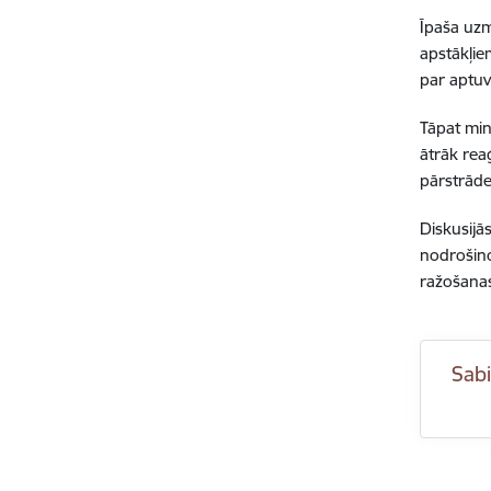
Īpaša uzm
apstākļie
par aptuv
Tāpat min
ātrāk rea
pārstrāde
Diskusijā
nodrošino
ražošanas
Sabi