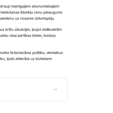
s strauji mainīgajiem ekonomiskajiem
 mēslošanas līdzekļu cenu pieaugums
 spiedienu uz nozares dzīvotspēju.
 krīžu situācijās, ļaujot dalībvalstīm
lstu visai pārtikas ķēdei, tostarp
ēta tirdzniecības politika, vienlaikus
u, īpaši attiecībā uz būtiskiem