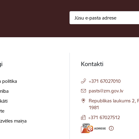
i
Kontakti
 politika
+371 67027010
E-pasts:
pasts@zm.gov.lv
mība
Republikas laukums 2, R
ikāti
1981
te
+371 67027512
izvēles maiņa