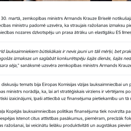
 30. martā, zemkopības ministrs Armands Krauze Briselē notikuša
ecības ministru padomē uzsvēra, ka straujais ražošanas izmaksu p
iecības nozares dzīvotspēju un prasa ātrāku un elastīgāku ES līmeņa
īd lauksaimniekiem būtiskākais ir nevis jauni un tāli mērķi, bet prak
gošās izmaksas un saglabāt konkurētspēju šajās dienās, šajās nedē
sara sēja
,” sanāksmē uzsvēra zemkopības ministrs Armands Krauz
 diskusiju temats bija Eiropas Komisijas vīzijas lauksaimniecībai un 
 ministrs norādīja, ka, lai arī stratēģiskais virziens ir vērtējams po
tiski izaicinājumi, īpaši attiecībā uz finansējuma pietiekamību un 
aļa Kopējās lauksaimniecības politikas finansējuma tiek novirzīta
iespējas īstenot citus attīstības pasākumus, piemēram, precīzāk fo
as ražošanai, lai veicinātu lielāku produktivitāti un augstākas pievie