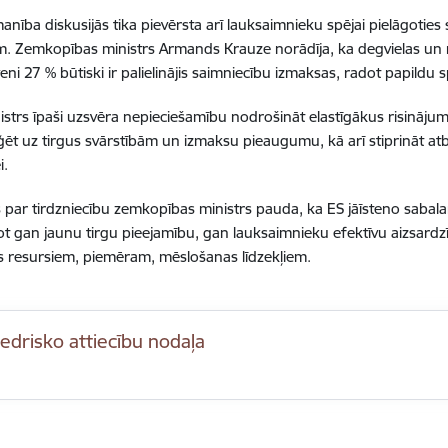
anība diskusijās tika pievērsta arī lauksaimnieku spējai pielāgotie
m. Zemkopības ministrs Armands Krauze norādīja, ka degvielas un
eni 27 % būtiski ir palielinājis saimniecību izmaksas, radot papildu
istrs īpaši uzsvēra nepieciešamību nodrošināt elastīgākus risinājumus
ģēt uz tirgus svārstībām un izmaksu pieaugumu, kā arī stiprināt atba
i.
s par tirdzniecību zemkopības ministrs pauda, ka ES jāīsteno sabalans
t gan jaunu tirgu pieejamību, gan lauksaimnieku efektīvu aizsardzīb
 resursiem, piemēram, mēslošanas līdzekļiem.
edrisko attiecību nodaļa