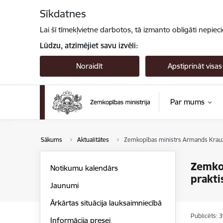
Pāriet uz lapas saturu
Sīkdatnes
Lai šī tīmekļvietne darbotos, tā izmanto obligāti nepiec
Lūdzu, atzīmējiet savu izvēli:
Noraidīt
Apstiprināt visas
Par mums
Sākums
Aktualitātes
Zemkopības ministrs Armands Krauze
Zemkop
Notikumu kalendārs
prakti
Jaunumi
Ārkārtas situācija lauksaimniecībā
Publicēts: 
Informācija presei