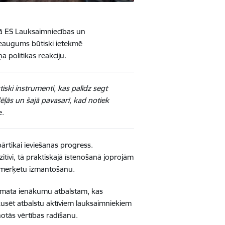
jā ES Lauksaimniecības un
ieaugums būtiski ietekmē
 politikas reakciju.
tiski instrumenti, kas palīdz segt
ļās un šajā pavasarī, kad notiek
e.
pārtikai ieviešanas progress.
zitīvi, tā praktiskajā īstenošanā joprojām
tā mērķētu izmantošanu.
 pamata ienākumu atbalstam, kas
kusēt atbalstu aktīviem lauksaimniekiem
notās vērtības radīšanu.