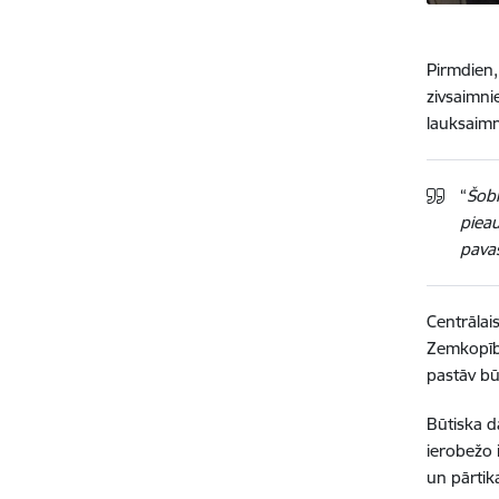
Pirmdien,
zivsaimni
lauksaimn
“
Šobr
pieau
pava
Centrālais
Zemkopības
pastāv bū
Būtiska d
ierobežo 
un pārtik