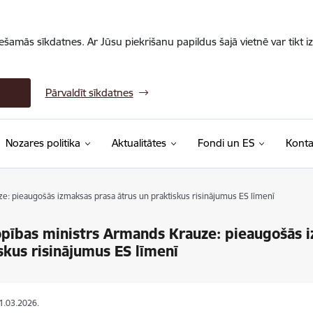
iešamās sīkdatnes. Ar Jūsu piekrišanu papildus šajā vietnē var tikt i
Pārvaldīt sīkdatnes
Nozares politika
Aktualitātes
Fondi un ES
Konta
: pieaugošās izmaksas prasa ātrus un praktiskus risinājumus ES līmenī
ības ministrs Armands Krauze: pieaugošās i
skus risinājumus ES līmenī
31.03.2026.