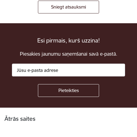
Sniegt atsauksmi
Esi pirmais, kurš uzzina!
Piesakies jaunumu saņemšanai savā e-pastā.
Kājene
Ātrās saites