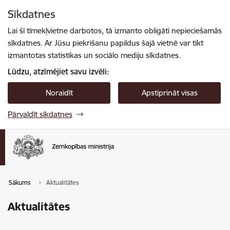
Pāriet uz lapas saturu
Sīkdatnes
Spied
lai meklētu
Enter
Lai šī tīmekļvietne darbotos, tā izmanto obligāti nepieciešamās
sīkdatnes. Ar Jūsu piekrišanu papildus šajā vietnē var tikt
izmantotas statistikas un sociālo mediju sīkdatnes.
Lūdzu, atzīmējiet savu izvēli:
Noraidīt
Apstiprināt visas
Pārvaldīt sīkdatnes
Sākums
Aktualitātes
Aktualitātes