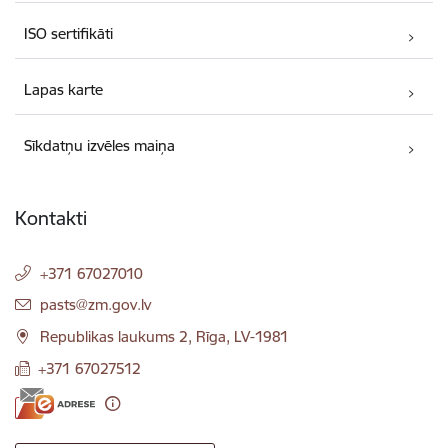
ISO sertifikāti
Lapas karte
Sīkdatņu izvēles maiņa
Kontakti
+371 67027010
E-pasts:
pasts@zm.gov.lv
Republikas laukums 2, Rīga, LV-1981
+371 67027512