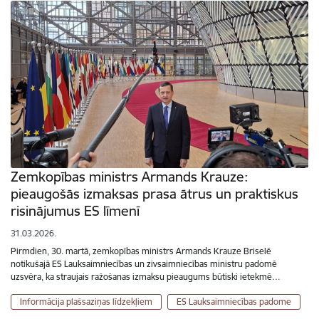
Zemkopības ministrs Armands Krauze:
pieaugošās izmaksas prasa ātrus un praktiskus
risinājumus ES līmenī
31.03.2026.
Pirmdien, 30. martā, zemkopības ministrs Armands Krauze Briselē
notikušajā ES Lauksaimniecības un zivsaimniecības ministru padomē
uzsvēra, ka straujais ražošanas izmaksu pieaugums būtiski ietekmē…
Informācija plašsaziņas līdzekļiem
ES Lauksaimniecības padome