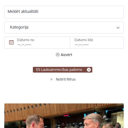
Meklēt aktualitāti
Kategorija
Datums no
Datums līdz
Aizvērt
ES Lauksaimniecības padome
Notīrīt filtrus