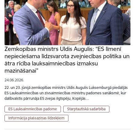
Zemkopības ministrs Uldis Augulis: “ES līmenī
nepieciešama līdzsvarota zvejniecības politika un
ātra rīcība lauksaimniecības izmaksu
mazināšanai”
24.06.2026.
22. un 23. jūnijā zemkopības ministrs Uldis Augulis Luksemburgā piedalījās
ES Lauksaimniecības un zivsaimniecības ministru padomes sanāksmē, kur
dalībvalstis pārrunāja ES zvejas ilgtspēju, Kopējās…
ES Lauksaimniecības padome
Starptautiskā sadarbība
Informācija plašsaziņas līdzekļiem