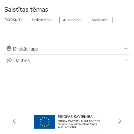
Saistītas tēmas
Notikumi:
Tirdzniecība
Augkopība
Sanāksme
Drukāt lapu
Dalīties