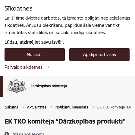
Pāriet uz lapas saturu
Sīkdatnes
Spied
lai meklētu
Enter
Lai šī tīmekļvietne darbotos, tā izmanto obligāti nepieciešamās
sīkdatnes. Ar Jūsu piekrišanu papildus šajā vietnē var tikt
izmantotas statistikas un sociālo mediju sīkdatnes.
Lūdzu, atzīmējiet savu izvēli:
Noraidīt
Apstiprināt visas
Pārvaldīt sīkdatnes
Sākums
Aktualitātes
Notikumu kalendārs
EK TKO komiteja “Dārz
EK TKO komiteja “Dārzkopības produkti”
Atskaņot tekstu