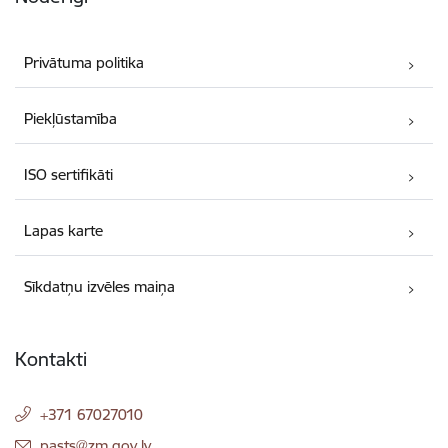
Privātuma politika
Piekļūstamība
ISO sertifikāti
Lapas karte
Sīkdatņu izvēles maiņa
Kontakti
+371 67027010
E-pasts:
pasts@zm.gov.lv