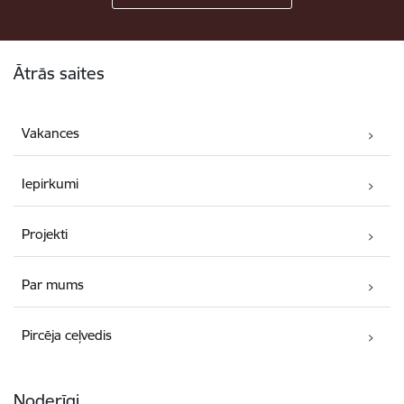
Kājene
Ātrās saites
Vakances
Iepirkumi
Projekti
Par mums
Pircēja ceļvedis
Noderīgi