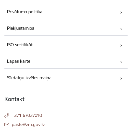
Privātuma politika
Piekļūstamība
ISO sertifikāti
Lapas karte
Sīkdatņu izvēles maiņa
Kontakti
+371 67027010
E-pasts:
pasts@zm.gov.lv