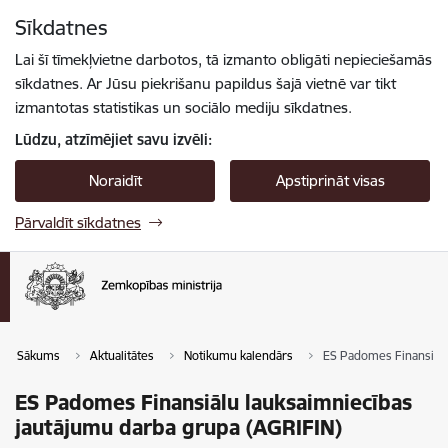
Pāriet uz lapas saturu
Sīkdatnes
Spied
lai meklētu
Enter
Lai šī tīmekļvietne darbotos, tā izmanto obligāti nepieciešamās
sīkdatnes. Ar Jūsu piekrišanu papildus šajā vietnē var tikt
izmantotas statistikas un sociālo mediju sīkdatnes.
Lūdzu, atzīmējiet savu izvēli:
Noraidīt
Apstiprināt visas
Pārvaldīt sīkdatnes
Sākums
Aktualitātes
Notikumu kalendārs
ES Padomes Finansiālu
ES Padomes Finansiālu lauksaimniecības
jautājumu darba grupa (AGRIFIN)