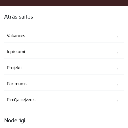
Kājene
Ātrās saites
Vakances
Iepirkumi
Projekti
Par mums
Pircēja ceļvedis
Noderīgi