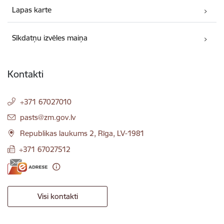
Lapas karte
Sīkdatņu izvēles maiņa
Kontakti
+371 67027010
E-pasts:
pasts@zm.gov.lv
Republikas laukums 2, Rīga, LV-1981
+371 67027512
Visi kontakti