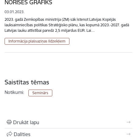
NORISES GRAFIKS
03.01.2023.
2023. gadā Zemkopības ministrija (ZM) sāk īstenot Latvijas Kopējās
lauksaimniecības politikas Stratēģisko plānu, kas kopumā 2023.-2027. gadā
Latvijas lauku attīstībai paredz 2,5 miljardus EUR. Lai…
Informācija plašsaziņas līdzekļiem
Saistītas tēmas
Notikumi:
Seminārs
Drukāt lapu
Dalīties