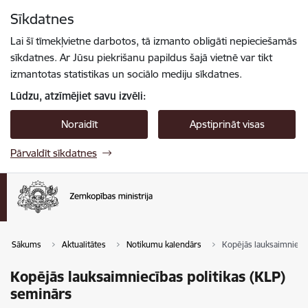
Pāriet uz lapas saturu
Sīkdatnes
Spied
lai meklētu
Enter
Lai šī tīmekļvietne darbotos, tā izmanto obligāti nepieciešamās
sīkdatnes. Ar Jūsu piekrišanu papildus šajā vietnē var tikt
izmantotas statistikas un sociālo mediju sīkdatnes.
Lūdzu, atzīmējiet savu izvēli:
Noraidīt
Apstiprināt visas
Pārvaldīt sīkdatnes
Sākums
Aktualitātes
Notikumu kalendārs
Kopējās lauksaimniecīb
Kopējās lauksaimniecības politikas (KLP)
seminārs