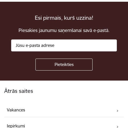
Esi pirmais, kurš uzzina!
Piesakies jaunumu saņemšanai savā e-pastā.
Kājene
Ātrās saites
Vakances
Iepirkumi