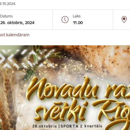
18.10.2024.
Datums
Laiks
26. oktobris, 2024
11.00
not kalendāram