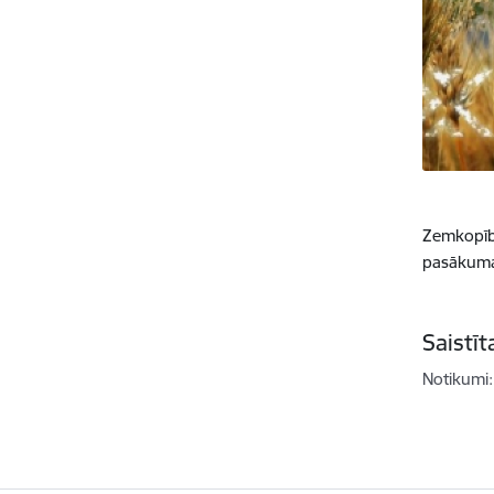
Zemkopīb
pasākuma 
Saistī
Notikumi: