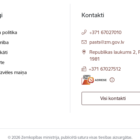
i
Kontakti
 politika
+371 67027010
E-pasts:
pasts@zm.gov.lv
mība
Republikas laukums 2, R
ikāti
1981
te
+371 67027512
izvēles maiņa
Visi kontakti
© 2026 Zemkopības ministrija, publicētā satura visas tiesības aizsargātas.