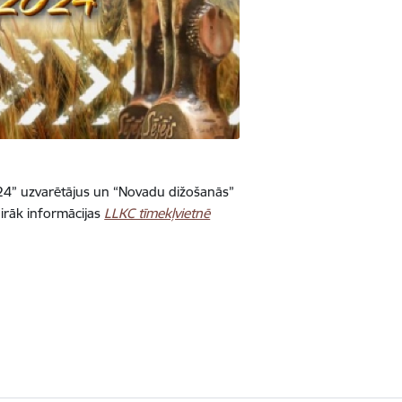
4” uzvarētājus un “Novadu dižošanās”
airāk informācijas
LLKC tīmekļvietnē