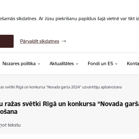
iešamās sīkdatnes. Ar Jūsu piekrišanu papildus šajā vietnē var tikt i
Pārvaldīt sīkdatnes
Nozares politika
Aktualitātes
Fondi un ES
Konta
as svētki Rīgā un konkursa “Novada garša 2024” uzvarētāju apbalvošana
 ražas svētki Rīgā un konkursa “Novada garš
vošana
ņot tekstu