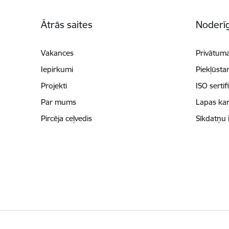
Kājene
Ātrās saites
Noderīg
Vakances
Privātuma
Iepirkumi
Piekļūsta
Projekti
ISO sertif
Par mums
Lapas kar
Pircēja ceļvedis
Sīkdatņu 