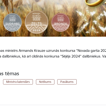
as ministrs Armands Krauze uzrunās konkursa “Novada garša 202
dalībniekus, kā arī cildinās konkursa “Sējējs 2024” dalībniekus. V
tas tēmas
Ministra kalendārs
Notikums
Pasākums