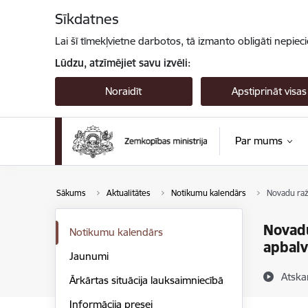
Pāriet uz lapas saturu
Sīkdatnes
Lai šī tīmekļvietne darbotos, tā izmanto obligāti nepiec
Lūdzu, atzīmējiet savu izvēli:
Noraidīt
Apstiprināt visas
Par mums
Sākums
Aktualitātes
Notikumu kalendārs
Novadu raž
Novadu
Notikumu kalendārs
apbal
Jaunumi
Atska
Ārkārtas situācija lauksaimniecībā
Informācija presei