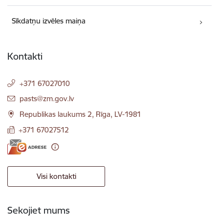
Sīkdatņu izvēles maiņa
Kontakti
+371 67027010
E-pasts:
pasts@zm.gov.lv
Republikas laukums 2, Rīga, LV-1981
+371 67027512
Visi kontakti
Sekojiet mums