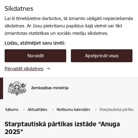
Pāriet uz lapas saturu
Sīkdatnes
Spied
lai meklētu
Enter
Lai šī tīmekļvietne darbotos, tā izmanto obligāti nepieciešamās
sīkdatnes. Ar Jūsu piekrišanu papildus šajā vietnē var tikt
izmantotas statistikas un sociālo mediju sīkdatnes.
Lūdzu, atzīmējiet savu izvēli:
Noraidīt
Apstiprināt visas
Pārvaldīt sīkdatnes
Sākums
Aktualitātes
Notikumu kalendārs
Starptautiskā pārtikas
Starptautiskā pārtikas izstāde “Anuga
2025”