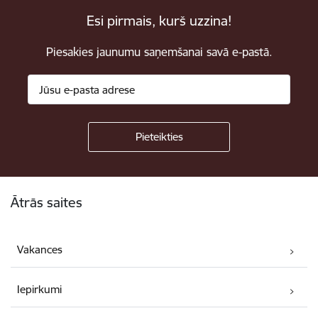
Esi pirmais, kurš uzzina!
Piesakies jaunumu saņemšanai savā e-pastā.
Kājene
Ātrās saites
Vakances
Iepirkumi