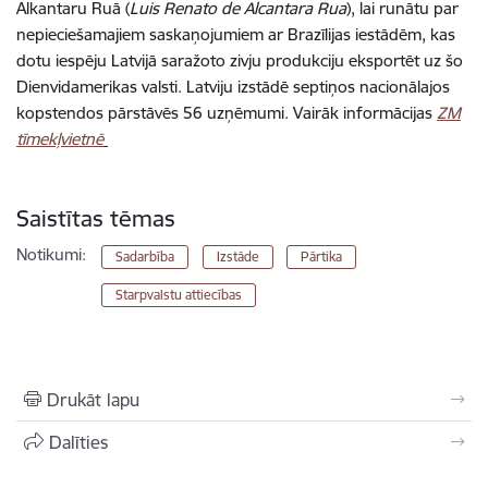
Alkantaru Ruā (
Luis Renato de Alcantara Rua
), lai runātu par
nepieciešamajiem saskaņojumiem ar Brazīlijas iestādēm, kas
dotu iespēju Latvijā saražoto zivju produkciju eksportēt uz šo
Dienvidamerikas valsti. Latviju izstādē
septiņos nacionālajos
kopstendos
pārstāvēs 56 uzņēmumi. Vairāk informācijas
ZM
tīmekļvietnē
Saistītas tēmas
Notikumi:
Sadarbība
Izstāde
Pārtika
Starpvalstu attiecības
Drukāt lapu
Dalīties