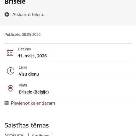
Briselē
Atskaņot tekstu
Publicēts: 08.05.2026.
Datums
11. maijs, 2026
Laiks
Visu dienu
Vieta
Brisele (Beļģija)
Pievienot kalendāram
Saistītas tēmas
Notikumi:
Sanāksme