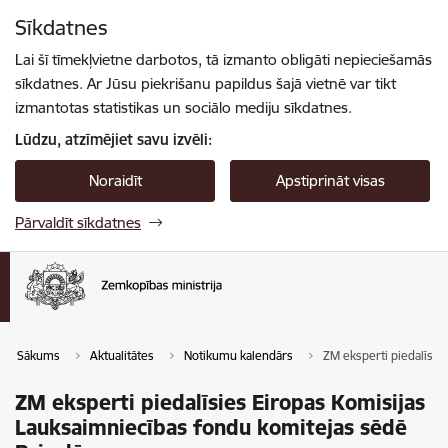
Pāriet uz lapas saturu
Sīkdatnes
Spied
lai meklētu
Enter
Lai šī tīmekļvietne darbotos, tā izmanto obligāti nepieciešamās
sīkdatnes. Ar Jūsu piekrišanu papildus šajā vietnē var tikt
izmantotas statistikas un sociālo mediju sīkdatnes.
Lūdzu, atzīmējiet savu izvēli:
Noraidīt
Apstiprināt visas
Pārvaldīt sīkdatnes
Sākums
Aktualitātes
Notikumu kalendārs
ZM eksperti piedalīsie
ZM eksperti piedalīsies Eiropas Komisijas
Lauksaimniecības fondu komitejas sēdē