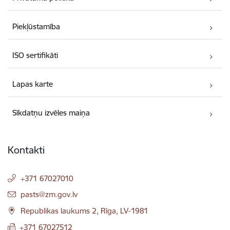
Piekļūstamība
ISO sertifikāti
Lapas karte
Sīkdatņu izvēles maiņa
Kontakti
+371 67027010
E-pasts:
pasts@zm.gov.lv
Republikas laukums 2, Rīga, LV-1981
+371 67027512