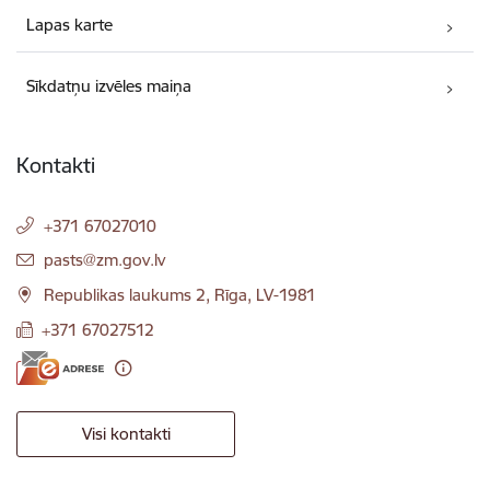
Lapas karte
Sīkdatņu izvēles maiņa
Kontakti
+371 67027010
E-pasts:
pasts@zm.gov.lv
Republikas laukums 2, Rīga, LV-1981
+371 67027512
Visi kontakti