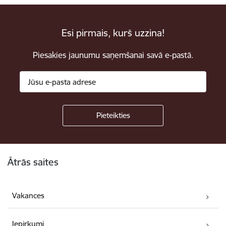
Esi pirmais, kurš uzzina!
Piesakies jaunumu saņemšanai savā e-pastā.
Kājene
Ātrās saites
Vakances
Iepirkumi