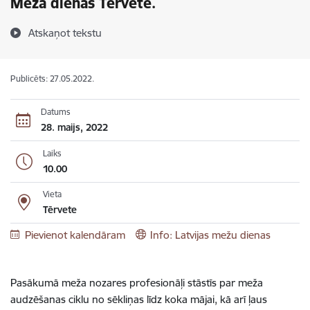
Meža dienās Tērvetē.
Atskaņot tekstu
Publicēts: 27.05.2022.
Datums
28. maijs, 2022
Laiks
10.00
Vieta
Tērvete
Pievienot kalendāram
Info: Latvijas mežu dienas
Pasākumā meža nozares profesionāļi stāstīs par meža
audzēšanas ciklu no sēkliņas līdz koka mājai, kā arī ļaus