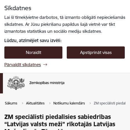
Pāriet uz lapas saturu
Sīkdatnes
Spied
lai meklētu
Enter
Lai šī tīmekļvietne darbotos, tā izmanto obligāti nepieciešamās
sīkdatnes. Ar Jūsu piekrišanu papildus šajā vietnē var tikt
izmantotas statistikas un sociālo mediju sīkdatnes.
Lūdzu, atzīmējiet savu izvēli:
Noraidīt
Apstiprināt visas
Pārvaldīt sīkdatnes
Sākums
Aktualitātes
Notikumu kalendārs
ZM speciālisti piedalīs
ZM speciālisti piedalīsies sabiedrības
“Latvijas valsts meži” rīkotajās Latvijas