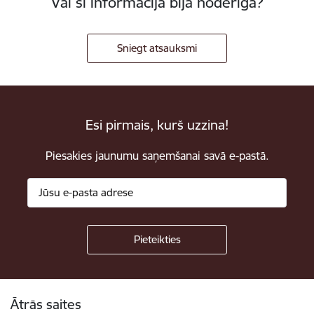
Vai šī informācija bija noderīga?
Sniegt atsauksmi
Esi pirmais, kurš uzzina!
Piesakies jaunumu saņemšanai savā e-pastā.
Kājene
Ātrās saites