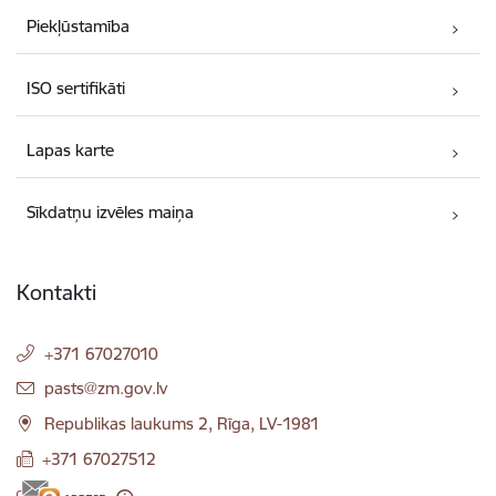
Piekļūstamība
ISO sertifikāti
Lapas karte
Sīkdatņu izvēles maiņa
Kontakti
+371 67027010
E-pasts:
pasts@zm.gov.lv
Republikas laukums 2, Rīga, LV-1981
+371 67027512