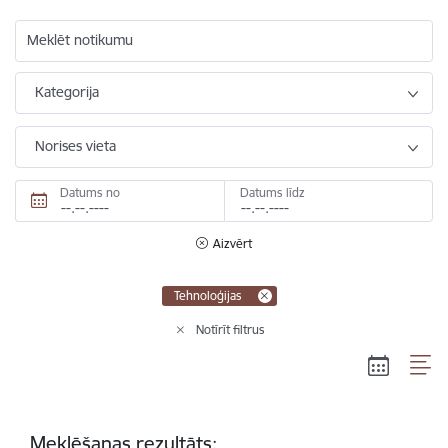
Meklēt notikumu
Kategorija
Norises vieta
Datums no
Datums līdz
Aizvērt
Tehnoloģijas
Notīrīt filtrus
Meklēšanas rezultāts: