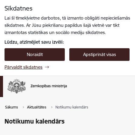
Pāriet uz lapas saturu
Sīkdatnes
Spied
lai meklētu
Enter
Lai šī tīmekļvietne darbotos, tā izmanto obligāti nepieciešamās
sīkdatnes. Ar Jūsu piekrišanu papildus šajā vietnē var tikt
izmantotas statistikas un sociālo mediju sīkdatnes.
Lūdzu, atzīmējiet savu izvēli:
Noraidīt
Apstiprināt visas
Pārvaldīt sīkdatnes
Sākums
Aktualitātes
Notikumu kalendārs
Notikumu kalendārs