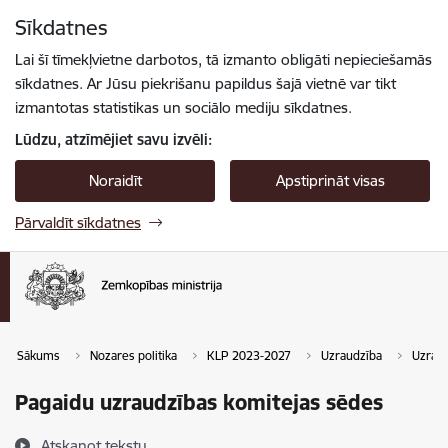
Pāriet uz lapas saturu
Sīkdatnes
Spied
lai meklētu
Enter
Lai šī tīmekļvietne darbotos, tā izmanto obligāti nepieciešamās
sīkdatnes. Ar Jūsu piekrišanu papildus šajā vietnē var tikt
izmantotas statistikas un sociālo mediju sīkdatnes.
Lūdzu, atzīmējiet savu izvēli:
Noraidīt
Apstiprināt visas
Pārvaldīt sīkdatnes
Sākums
Nozares politika
KLP 2023-2027
Uzraudzība
Uzraud
Pagaidu uzraudzības komitejas sēdes
Atskaņot tekstu