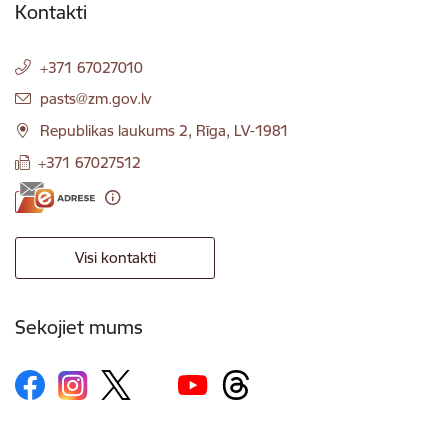
Kontakti
+371 67027010
E-pasts:
pasts@zm.gov.lv
Republikas laukums 2, Rīga, LV-1981
+371 67027512
Visi kontakti
Sekojiet mums