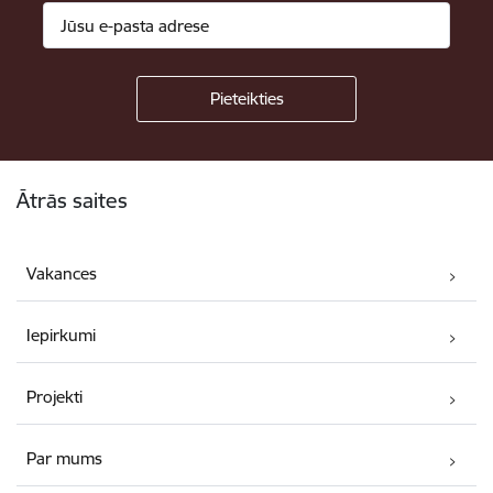
Kājene
Ātrās saites
Vakances
Iepirkumi
Projekti
Par mums