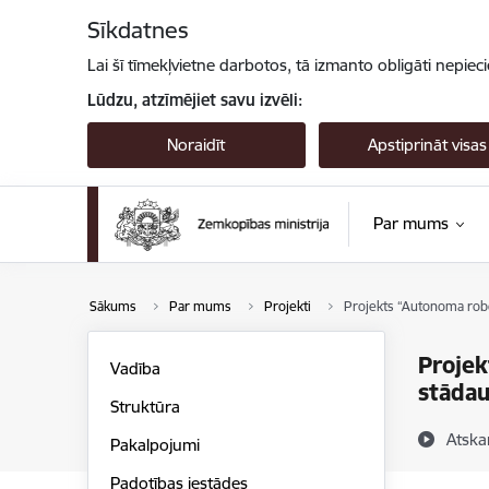
Pāriet uz lapas saturu
Sīkdatnes
Lai šī tīmekļvietne darbotos, tā izmanto obligāti nepiec
Lūdzu, atzīmējiet savu izvēli:
Noraidīt
Apstiprināt visas
Par mums
Sākums
Par mums
Projekti
Projekts “Autonoma robot
Projek
Vadība
stādau
Struktūra
Atska
Pakalpojumi
Padotības iestādes