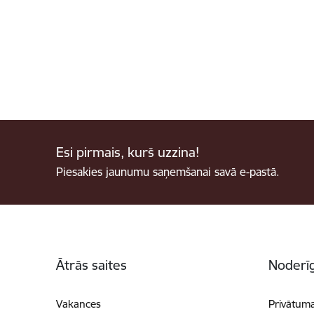
Esi pirmais, kurš uzzina!
Piesakies jaunumu saņemšanai savā e-pastā.
Kājene
Ātrās saites
Noderīg
Vakances
Privātuma