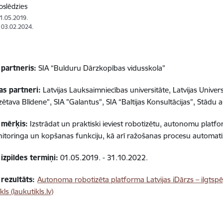
oslēdzies
01.05.2019.
: 03.02.2024.
 partneris:
SIA “Bulduru Dārzkopības vidusskola”
as partneri:
Latvijas Lauksaimniecības universitāte, Latvijas Univers
ētava Blīdene", SIA "Galantus", SIA “Baltijas Konsultācijas”, Stādu 
 mērķis:
Izstrādat un praktiski ieviest robotizētu, autonomu platfo
toringa un kopšanas funkciju, kā arī ražošanas procesu automatizāc
izpildes termiņi:
01.05.2019. - 31.10.2022.
 rezultāts:
Autonoma robotizēta platforma Latvijas iDārzs – ilgtspē
kls (laukutikls.lv)