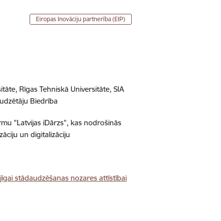
Eiropas Inovāciju partnerība (EIP)
itāte, Rīgas Tehniskā Universitāte, SIA
audzētāju Biedrība
rmu "Latvijas iDārzs", kas nodrošinās
iju un digitalizāciju
jīgai stādaudzēšanas nozares attīstībai