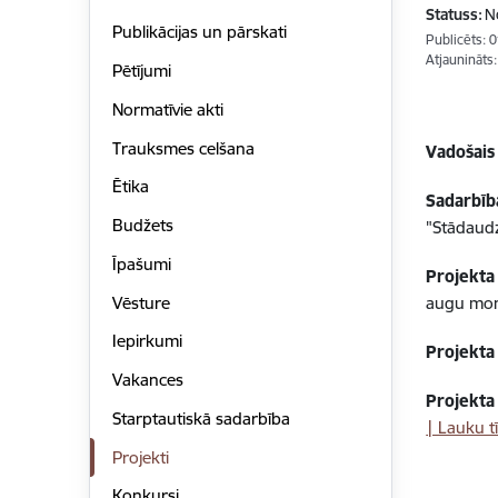
Statuss:
N
Publikācijas un pārskati
Publicēts: 
Atjaunināts
Pētījumi
Normatīvie akti
Trauksmes celšana
Vadošais
Ētika
Sadarbīb
Budžets
"Stādaudz
Īpašumi
Projekta
Vēsture
augu moni
Iepirkumi
Projekta 
Vakances
Projekta
Starptautiskā sadarbība
| Lauku tī
Projekti
Konkursi