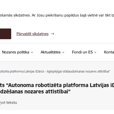
iešamās sīkdatnes. Ar Jūsu piekrišanu papildus šajā vietnē var tikt i
Pārvaldīt sīkdatnes
Nozares politika
Aktualitātes
Fondi un ES
Konta
izēta platforma Latvijas iDārzs - ilgtspējīgai stādaudzēšanas nozares attīstībai”
ts “Autonoma robotizēta platforma Latvijas iDā
dzēšanas nozares attīstībai”
ņot tekstu