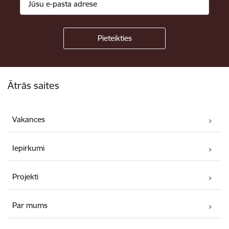
Kājene
Ātrās saites
Vakances
Iepirkumi
Projekti
Par mums