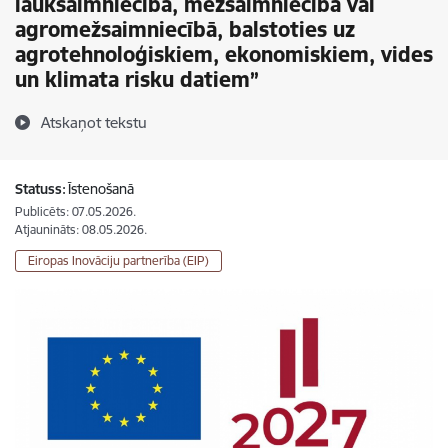
lauksaimniecībā, mežsaimniecībā vai
agromežsaimniecībā, balstoties uz
agrotehnoloģiskiem, ekonomiskiem, vides
un klimata risku datiem”
Atskaņot tekstu
Statuss:
Īstenošanā
Publicēts: 07.05.2026.
Atjaunināts: 08.05.2026.
Eiropas Inovāciju partnerība (EIP)