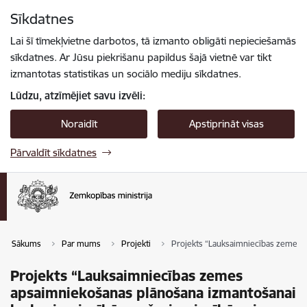
Pāriet uz lapas saturu
Sīkdatnes
Spied
lai meklētu
Enter
Lai šī tīmekļvietne darbotos, tā izmanto obligāti nepieciešamās
sīkdatnes. Ar Jūsu piekrišanu papildus šajā vietnē var tikt
izmantotas statistikas un sociālo mediju sīkdatnes.
Lūdzu, atzīmējiet savu izvēli:
Noraidīt
Apstiprināt visas
Pārvaldīt sīkdatnes
Sākums
Par mums
Projekti
Projekts “Lauksaimniecības zemes a
Projekts “Lauksaimniecības zemes
apsaimniekošanas plānošana izmantošanai