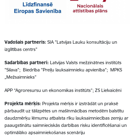
Vadošais partneris:
SIA "Latvijas Lauku konsultāciju un
izglītības centrs"
Sadarbības partneri:
Latvijas Valsts mežzinātnes institūts
"Silava"; Biedrība "Preiļu lauksaimnieku apvienība"; MPKS
„Mežsaimnieks”
APP “Agroresursu un ekonomikas institūts”; ZS Lielvaicēni
Projekta mērķis:
Projekta mērķis ir izstrādāt un praksē
pārbaudīt uz tālizpētes un mašīnmācības metodēm balstītu
daudzmērķu lēmumu atbalsta rīku lauksaimniecības zemju ar
paaugstinātu saimnieciskās darbības risku identificēšanai un
optimālāko apsaimniekošanas scenāriju