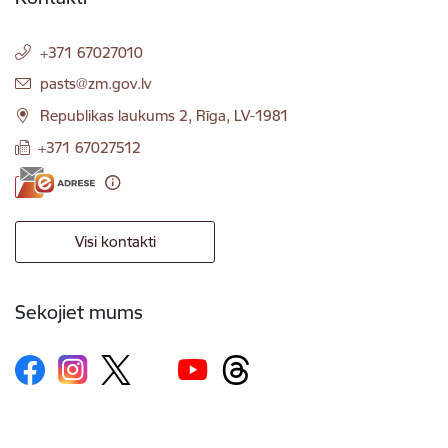
+371 67027010
E-pasts:
pasts@zm.gov.lv
Republikas laukums 2, Rīga, LV-1981
+371 67027512
Visi kontakti
Sekojiet mums