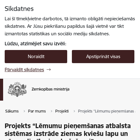
Pāriet uz lapas saturu
Sīkdatnes
Spied
lai meklētu
Enter
Lai šī tīmekļvietne darbotos, tā izmanto obligāti nepieciešamās
sīkdatnes. Ar Jūsu piekrišanu papildus šajā vietnē var tikt
izmantotas statistikas un sociālo mediju sīkdatnes.
Lūdzu, atzīmējiet savu izvēli:
Noraidīt
Apstiprināt visas
Pārvaldīt sīkdatnes
Sākums
Par mums
Projekti
Projekts “Lēmumu pieņemšanas atbal
Projekts “Lēmumu pieņemšanas atbalsta
sistēmas izstrāde ziemas kviešu lapu un