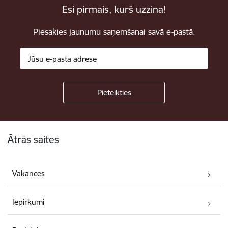
Esi pirmais, kurš uzzina!
Piesakies jaunumu saņemšanai savā e-pastā.
Kājene
Ātrās saites
Vakances
Iepirkumi