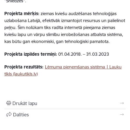
"Sniedzes".
Projekta mērķis:
ziemas kviešu audzēšanas tehnoloģijas
uzlabošana Latvijā, efektīvāk izmantojot resursus un palielinot
peļņu. Šim nolūkam tiks radīta internetā pieejama ziemas
kviešu lapu un vārpu slimību ierobežošanas atbalsta sistēma,
kas būtu gan ekonomiski, gan tehnoloģiski pamatota.
Projekta izpildes termiņi:
01.04.2018. –
31.03.2023
Projekta rezultāts:
Lēmuma pieņemšanas sistēma | Lauku
tīkls (laukutikls.lv)
Drukāt lapu
Dalīties