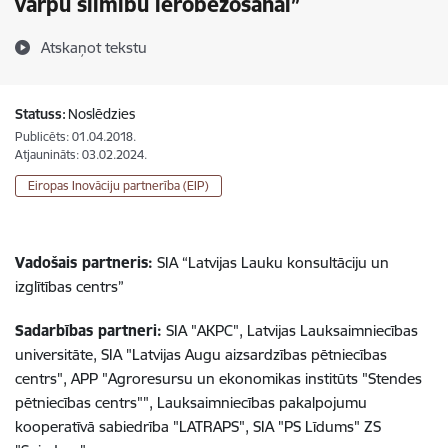
vārpu slimību ierobežošanai”
Atskaņot tekstu
Statuss:
Noslēdzies
Publicēts: 01.04.2018.
Atjaunināts: 03.02.2024.
Eiropas Inovāciju partnerība (EIP)
Vadošais partneris:
SIA “Latvijas Lauku konsultāciju un
izglītības centrs”
Sadarbības partneri:
SIA "AKPC", Latvijas Lauksaimniecības
universitāte, SIA "Latvijas Augu aizsardzības pētniecības
centrs", APP "Agroresursu un ekonomikas institūts "Stendes
pētniecības centrs"", Lauksaimniecības pakalpojumu
kooperatīvā sabiedrība "LATRAPS", SIA "PS Līdums" ZS