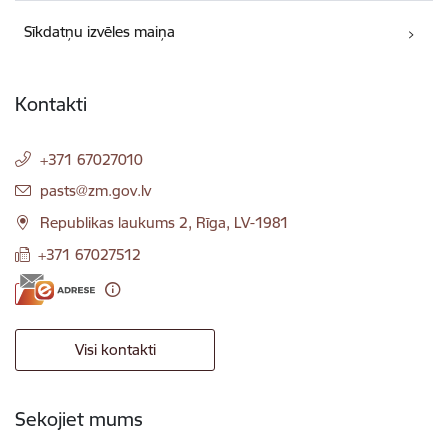
Sīkdatņu izvēles maiņa
Kontakti
+371 67027010
E-pasts:
pasts@zm.gov.lv
Republikas laukums 2, Rīga, LV-1981
+371 67027512
Visi kontakti
Sekojiet mums